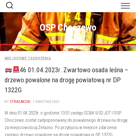
Skip
to
content
OSP Choczewo
MIEJSCOWE ZAGROŻENIA
46 01.04.2023r. Zwartowo osada leśna –
drzewo powalone na drogę powiatową nr DP
1322G
BY
STRAZAK200
· 1 KWIETNIA 2023
W dniu 01.04.2023r. o godzinie 13:01 zastęp GCBA 5/32 JOT I OSP
Choczewo został zadysponowany do powalonego drzewa na drogę
za miejscowością Żelazno. Po przybyciu w miejsce zdarzenia
zastano drzewo powalone na drogę powiatową nr DP 1322G,