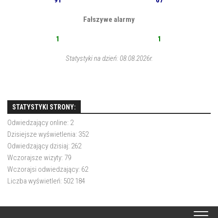
91
67
Fałszywe alarmy
1
1
Statystyki na dzień: 08.08.2026r.
STATYSTYKI STRONY:
Odwiedzający online:
2
Dzisiejsze wyświetlenia:
352
Odwiedzający dzisiaj:
262
Wczorajsze wizyty:
79
Wczorajsi odwiedzający:
62
Liczba wyświetleń:
502 184