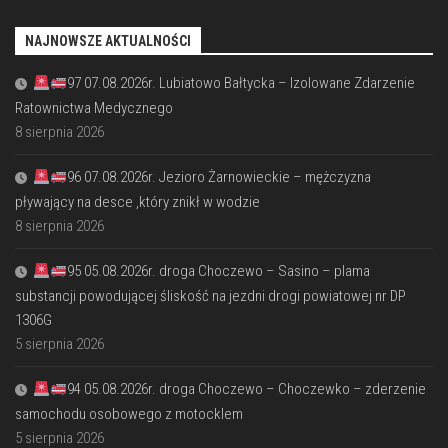
NAJNOWSZE AKTUALNOŚCI
97 07.08.2026r. Lubiatowo Bałtycka – Izolowane Zdarzenie
Ratownictwa Medycznego
8 sierpnia 2026
96 07.08.2026r. Jezioro Żarnowieckie – mężczyzna
pływający na desce ,który znikł w wodzie
8 sierpnia 2026
95 05.08.2026r. droga Choczewo – Sasino – plama
substancji powodującej śliskość na jezdni drogi powiatowej nr DP
1306G
5 sierpnia 2026
94 05.08.2026r. droga Choczewo – Choczewko – zderzenie
samochodu osobowego z motocklem
5 sierpnia 2026