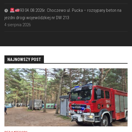
93 04.08.2026r. Choczewo ul. Pucka – rozsypany beton na
jezdni drogi wojewódzkiej nr DW 213
4 sierpnia 2026
NAJNOWSZY POST