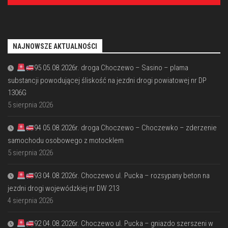
NAJNOWSZE AKTUALNOŚCI
95 05.08.2026r. droga Choczewo – Sasino – plama
substancji powodującej śliskość na jezdni drogi powiatowej nr DP
1306G
5 sierpnia 2026
94 05.08.2026r. droga Choczewo – Choczewko – zderzenie
samochodu osobowego z motocklem
5 sierpnia 2026
93 04.08.2026r. Choczewo ul. Pucka – rozsypany beton na
jezdni drogi wojewódzkiej nr DW 213
4 sierpnia 2026
92 04.08.2026r. Choczewo ul. Pucka – gniazdo szerszeni w