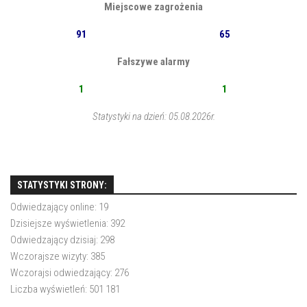
Miejscowe zagrożenia
91
65
Fałszywe alarmy
1
1
Statystyki na dzień: 05.08.2026r.
STATYSTYKI STRONY:
Odwiedzający online:
19
Dzisiejsze wyświetlenia:
392
Odwiedzający dzisiaj:
298
Wczorajsze wizyty:
385
Wczorajsi odwiedzający:
276
Liczba wyświetleń:
501 181