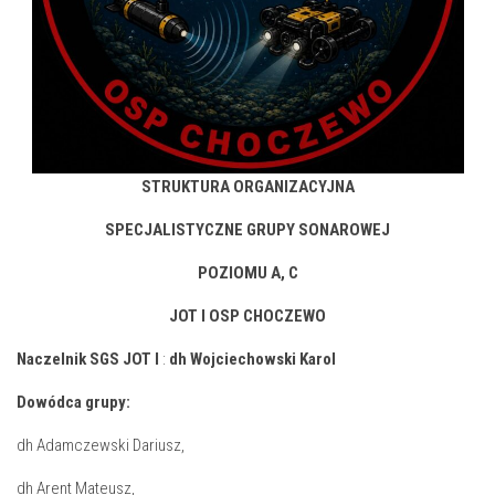
STRUKTURA ORGANIZACYJNA
SPECJALISTYCZNE GRUPY SONAROWEJ
POZIOMU A, C
JOT I OSP CHOCZEWO
Naczelnik SGS JOT I
:
dh Wojciechowski Karol
Dowódca grupy:
dh Adamczewski Dariusz,
dh Arent Mateusz,