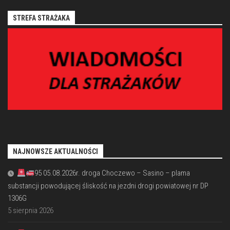
STREFA STRAŻAKA
NAJNOWSZE AKTUALNOŚCI
95 05.08.2026r. droga Choczewo – Sasino – plama
substancji powodującej śliskość na jezdni drogi powiatowej nr DP
1306G
5 sierpnia 2026