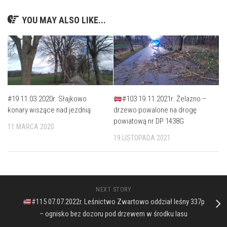
YOU MAY ALSO LIKE...
#19 11.03.2020r. Słajkowo
#103 19.11.2021r. Żelazno –
konary wiszące nad jezdnią
drzewo powalone na drogę
powiatową nr DP 1438G
11 MARCA 2020
19 LISTOPADA 2021
NEXT STORY
#115 07.07.2022r. Leśnictwo Zwartowo oddział leśny 337p
– ognisko bez dozoru pod drzewem w środku lasu