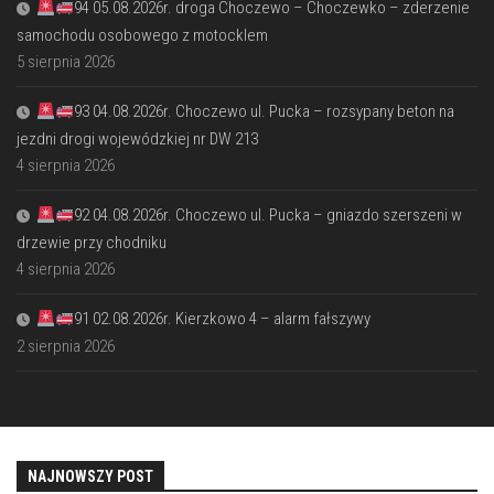
94 05.08.2026r. droga Choczewo – Choczewko – zderzenie
samochodu osobowego z motocklem
5 sierpnia 2026
93 04.08.2026r. Choczewo ul. Pucka – rozsypany beton na
jezdni drogi wojewódzkiej nr DW 213
4 sierpnia 2026
92 04.08.2026r. Choczewo ul. Pucka – gniazdo szerszeni w
drzewie przy chodniku
4 sierpnia 2026
91 02.08.2026r. Kierzkowo 4 – alarm fałszywy
2 sierpnia 2026
NAJNOWSZY POST