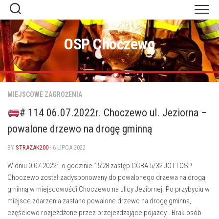
Skip
to
content
OSP Choczewo
MIEJSCOWE ZAGROŻENIA
# 114 06.07.2022r. Choczewo ul. Jeziorna –
powalone drzewo na drogę gminną
BY
STRAZAK200
· 6 LIPCA 2022
W dniu 0.07.2022r. o godzinie 15:28 zastęp GCBA 5/32 JOT I OSP
Choczewo został zadysponowany do powalonego drzewa na drogą
gminną w miejscowości Choczewo na ulicy Jeziornej. Po przybyciu w
miejsce zdarzenia zastano powalone drzewo na drogę gminna,
częściowo rozjeżdżone przez przejeżdżające pojazdy . Brak osób