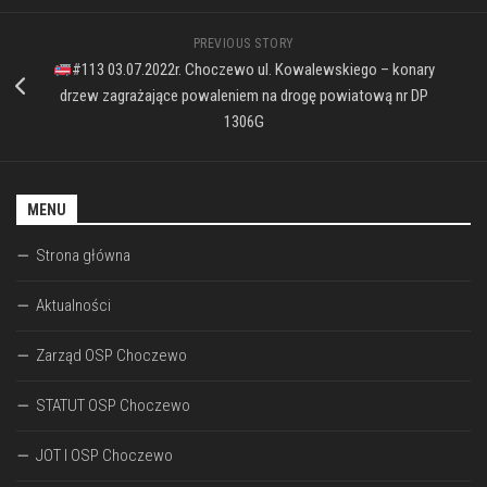
PREVIOUS STORY
#113 03.07.2022r. Choczewo ul. Kowalewskiego – konary
drzew zagrażające powaleniem na drogę powiatową nr DP
1306G
MENU
Strona główna
Aktualności
Zarząd OSP Choczewo
STATUT OSP Choczewo
JOT I OSP Choczewo