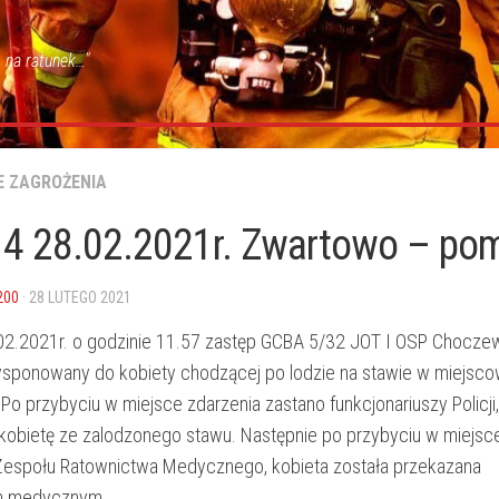
 na ratunek…"
E ZAGROŻENIA
4 28.02.2021r. Zwartowo – pom
200
· 28 LUTEGO 2021
02.2021r. o godzinie 11.57 zastęp GCBA 5/32 JOT I OSP Chocze
ysponowany do kobiety chodzącej po lodzie na stawie w miejsc
o przybyciu w miejsce zdarzenia zastano funkcjonariuszy Policji,
 kobietę ze zalodzonego stawu. Następnie po przybyciu w miejsc
Zespołu Ratownictwa Medycznego, kobieta została przekazana
m medycznym.