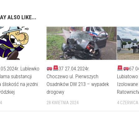
AY ALSO LIKE...
.05.2024r. Lublewko
37 27.04.2024r.
67 0
lama substancji
Choczewo ul. Pierwszych
Lubiatowo
śliskość na jezdni
Osadników DW 213 – wypadek
Izolowane
ódzkiej
drogowy
Ratownict
4
28 KWIETNIA 2024
4 CZERWCA