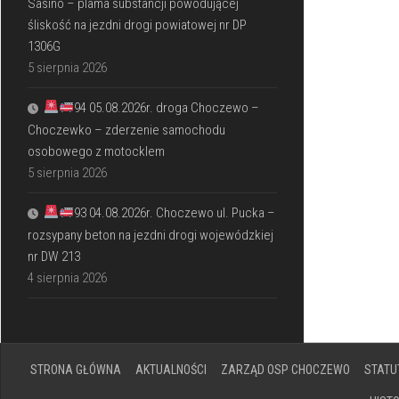
Sasino – plama substancji powodującej
śliskość na jezdni drogi powiatowej nr DP
1306G
5 sierpnia 2026
94 05.08.2026r. droga Choczewo –
Choczewko – zderzenie samochodu
osobowego z motocklem
5 sierpnia 2026
93 04.08.2026r. Choczewo ul. Pucka –
rozsypany beton na jezdni drogi wojewódzkiej
nr DW 213
4 sierpnia 2026
STRONA GŁÓWNA
AKTUALNOŚCI
ZARZĄD OSP CHOCZEWO
STATU