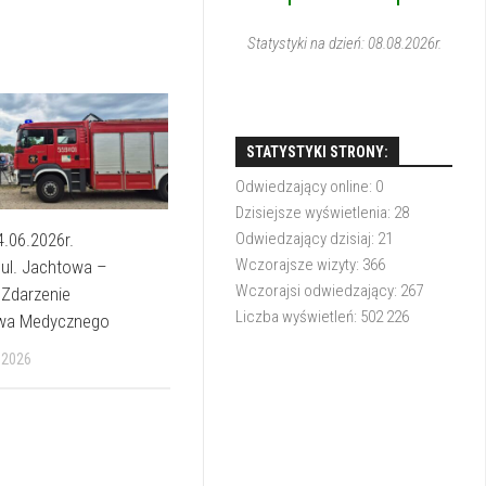
1
1
Statystyki na dzień: 08.08.2026r.
STATYSTYKI STRONY:
Odwiedzający online:
0
Dzisiejsze wyświetlenia:
28
4.06.2026r.
Odwiedzający dzisiaj:
21
Wczorajsze wizyty:
366
 ul. Jachtowa –
Wczorajsi odwiedzający:
267
 Zdarzenie
Liczba wyświetleń:
502 226
wa Medycznego
 2026