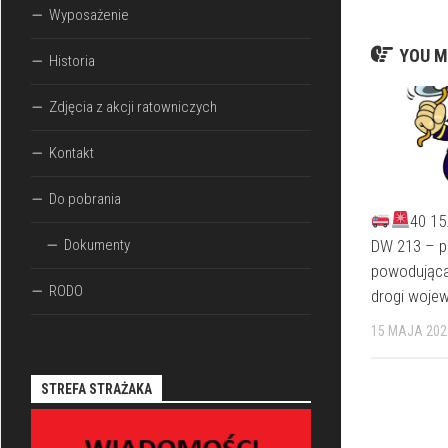
Wyposażenie
YOU M
Historia
Zdjęcia z akcji ratowniczych
Kontakt
Do pobrania
40 15
DW 213 – p
Dokumenty
powodująca 
RODO
drogi wojew
15 MAJA 202
STREFA STRAŻAKA