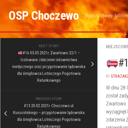
Skip
to
OSP Choczewo
"Bogu na chwałę, ludziom
content
NEXT STORY
MIEJSCOW
#16 05.03.2021r. Zwartowo 22/1 –
#1
Izolowane zdarzenie ratownictwa
medycznego oraz przygotowanie lądowiska
dla śmigłowca Lotniczego Pogotowia
BY
STRAZAK
Ratunkowego
W dniu 28.
został zad
PREVIOUS STORY
Zwartowo. P
#13 20.02.2021r. Choczewo ul.
wyciągnęli
Kusocińskiego – przygotowanie lądowiska
zdarzenia 
dla śmigłowca Lotniczego Pogotowia
Ratunkowego
ratowniko