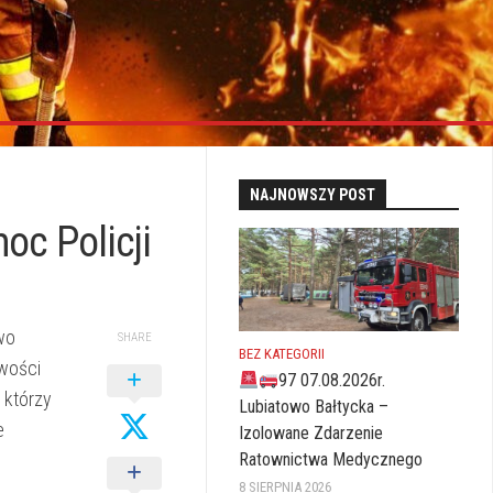
NAJNOWSZY POST
oc Policji
wo
SHARE
BEZ KATEGORII
owości
97 07.08.2026r.
 którzy
Lubiatowo Bałtycka –
e
Izolowane Zdarzenie
Ratownictwa Medycznego
8 SIERPNIA 2026