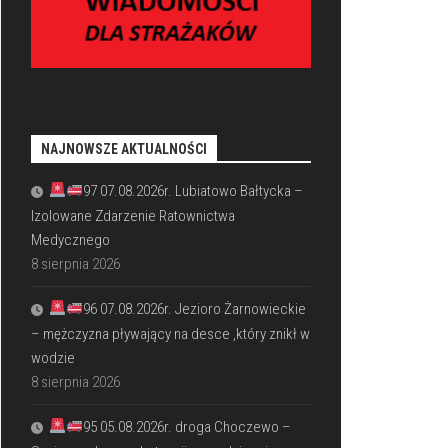
NAJNOWSZE AKTUALNOŚCI
97 07.08.2026r. Lubiatowo Bałtycka –
Izolowane Zdarzenie Ratownictwa
Medycznego
8 sierpnia 2026
96 07.08.2026r. Jezioro Żarnowieckie
– mężczyzna pływający na desce ,który znikł w
wodzie
8 sierpnia 2026
95 05.08.2026r. droga Choczewo –