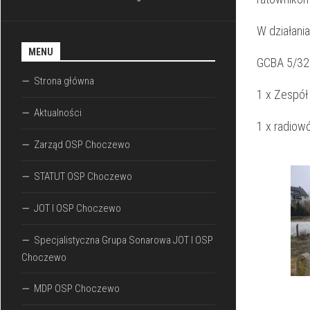
W działania
MENU
GCBA 5/32
Strona główna
1 x Zespół
Aktualności
1 x radiowó
Zarząd OSP Choczewo
STATUT OSP Choczewo
JOT I OSP Choczewo
Specjalistyczna Grupa Sonarowa JOT I OSP
Choczewo
MDP OSP Choczewo