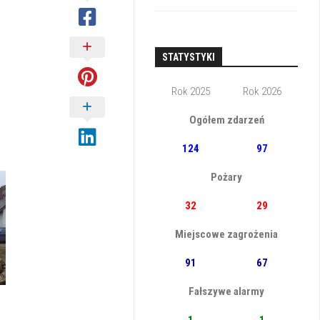
STATYSTYKI
Rok 2025
Rok 2026
Ogółem zdarzeń
124
97
Pożary
32
29
Miejscowe zagrożenia
91
67
Fałszywe alarmy