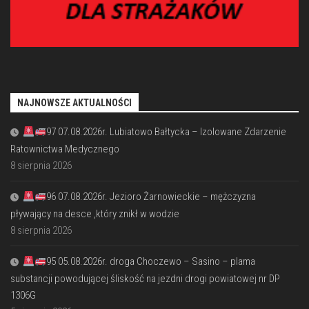
NAJNOWSZE AKTUALNOŚCI
97 07.08.2026r. Lubiatowo Bałtycka – Izolowane Zdarzenie
Ratownictwa Medycznego
8 sierpnia 2026
96 07.08.2026r. Jezioro Żarnowieckie – mężczyzna
pływający na desce ,który znikł w wodzie
8 sierpnia 2026
95 05.08.2026r. droga Choczewo – Sasino – plama
substancji powodującej śliskość na jezdni drogi powiatowej nr DP
1306G