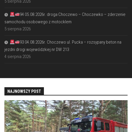
5 sierpnia 2026
94 05.08.2026r. droga Choczewo – Choczewko – zderzenie
samochodu osobowego z motocklem
5 sierpnia 2026
93 04.08.2026r. Choczewo ul. Pucka – rozsypany beton na
jezdni drogi wojewódzkiej nr DW 213
4 sierpnia 2026
NAJNOWSZY POST