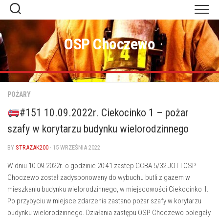
Skip
to
content
OSP Choczewo
POŻARY
#151 10.09.2022r. Ciekocinko 1 – pożar
szafy w korytarzu budynku wielorodzinnego
BY
STRAZAK200
· 15 WRZEŚNIA 2022
W dniu 10.09.2022r. o godzinie 20:41 zastep GCBA 5/32 JOT I OSP
Choczewo został zadysponowany do wybuchu butli z gazem w
mieszkaniu budynku wielorodzinnego, w miejscowości Ciekocinko 1.
Po przybyciu w miejsce zdarzenia zastano pożar szafy w korytarzu
budynku wielorodzinnego. Działania zastępu OSP Choczewo polegały