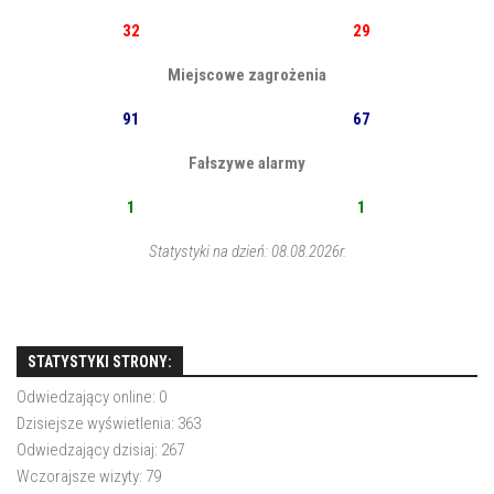
32
29
Miejscowe zagrożenia
91
67
Fałszywe alarmy
1
1
Statystyki na dzień: 08.08.2026r.
STATYSTYKI STRONY:
Odwiedzający online:
0
Dzisiejsze wyświetlenia:
363
Odwiedzający dzisiaj:
267
Wczorajsze wizyty:
79