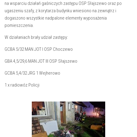
na wsparciu działań gaśniczych zastępu OSP Słajszewo oraz po
ugaszeniu szafy, z korytarza budynku wniesiono na zewnątrz i
dogaszono wszystkie nadpalone elementy wyposażenia
pomieszczenia.
W działaniach brały udział zastępy:
GCBA 5/32 MAN JOT I OSP Choczewo
GBA 4,5/29,6 MAN JOT III OSP Słajszewo
GCBA 5,4/32 JRG 1 Wejherowo
1 x radiowóz Policji