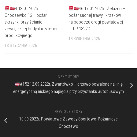
4 13.01.2026r.
46 17.04.2026r. Żelazno –
Choczewko 16 – pożar
pożar suchej trawy i krzaków
skrzynki przy ścianie
na poboczu drogi powiatowej
zewnętrznej budynku zakładu
nr DP 1322G
produkcyjnego
18 KWIETNIA 2026
13 STYCZNIA 2026
NEXT STORY
#152 12.09.2022r. Zwartówko – drzewo powalone na linię
energetyczną niskiego napięcia przy przystanku autobusowym
PREVIOUS STORY
10.09.2022r. Powiatowe Zawody Sportowo-Pożarnicze
Choczewo