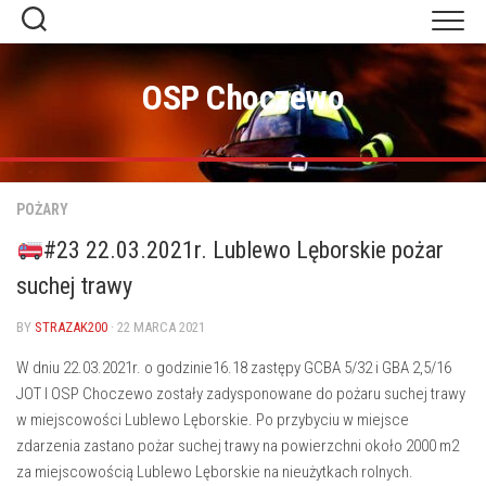
Skip
to
content
OSP Choczewo
POŻARY
#23 22.03.2021r. Lublewo Lęborskie pożar
suchej trawy
BY
STRAZAK200
· 22 MARCA 2021
W dniu 22.03.2021r. o godzinie16.18 zastępy GCBA 5/32 i GBA 2,5/16
JOT I OSP Choczewo zostały zadysponowane do pożaru suchej trawy
w miejscowości Lublewo Lęborskie. Po przybyciu w miejsce
zdarzenia zastano pożar suchej trawy na powierzchni około 2000 m2
za miejscowością Lublewo Lęborskie na nieużytkach rolnych.