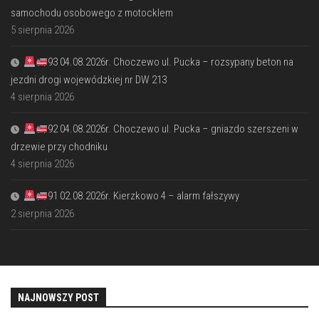
samochodu osobowego z motocklem
5 sierpnia 2026
93 04.08.2026r. Choczewo ul. Pucka – rozsypany beton na
jezdni drogi wojewódzkiej nr DW 213
4 sierpnia 2026
92 04.08.2026r. Choczewo ul. Pucka – gniazdo szerszeni w
drzewie przy chodniku
4 sierpnia 2026
91 02.08.2026r. Kierzkowo 4 – alarm fałszywy
2 sierpnia 2026
NAJNOWSZY POST