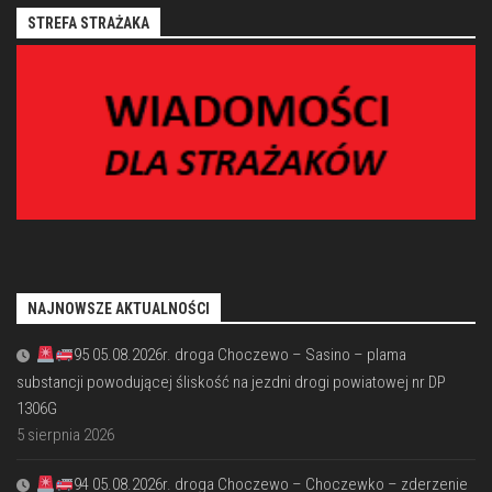
STREFA STRAŻAKA
NAJNOWSZE AKTUALNOŚCI
95 05.08.2026r. droga Choczewo – Sasino – plama
substancji powodującej śliskość na jezdni drogi powiatowej nr DP
1306G
5 sierpnia 2026
94 05.08.2026r. droga Choczewo – Choczewko – zderzenie