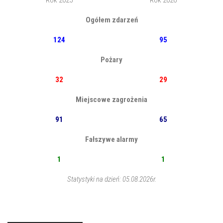
Rok 2025
Rok 2026
Ogółem zdarzeń
124
95
Pożary
32
29
Miejscowe zagrożenia
91
65
Fałszywe alarmy
1
1
Statystyki na dzień: 05.08.2026r.