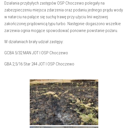
Działania przybyłych zastępów OSP Choczewo polegały na
zabezpieczeniu miejsca zdarzenia oraz podaniu jednego prądu wody
w natarciu na palące się suchą trawę przy użyciu linii wężowej
zakończonej prądownicą typu turbo. Następnie dogaszono wszelkie
zarzewia ognia mogące spowodować ponowne powstanie pożaru.
W działaniach brały udział zastępy:
GCBA 5/32 MAN JOT I OSP Choczewo
GBA 2,5/16 Star 244 JOT I OSP Choczewo