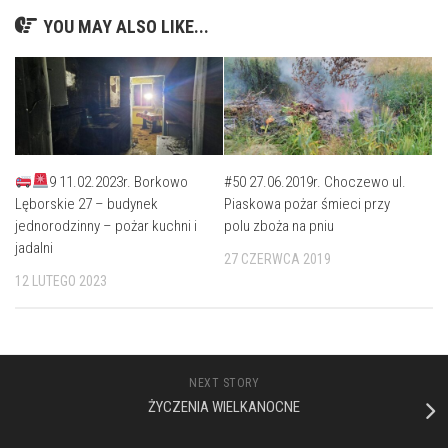
YOU MAY ALSO LIKE...
9 11.02.2023r. Borkowo
#50 27.06.2019r. Choczewo ul.
Lęborskie 27 – budynek
Piaskowa pożar śmieci przy
jednorodzinny – pożar kuchni i
polu zboża na pniu
jadalni
27 CZERWCA 2019
12 LUTEGO 2023
NEXT STORY
ŻYCZENIA WIELKANOCNE