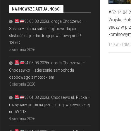
NAJNOWSZE AKTUALNOŚCI
#52 14.04.2
Wojska Pol
95 05.08.2026r. droga Choczewo –
sadzy w pr
Sasino – plama substancji powodującej
kominowy
śliskość na jezdni drogi powiatowej nr DP
1306G
14 KWIETNIA
5 sierpnia 2026
94 05.08.2026r. droga Choczewo –
Choczewko – zderzenie samochodu
osobowego z motocklem
5 sierpnia 2026
93 04.08.2026r. Choczewo ul. Pucka –
rozsypany beton na jezdni drogi wojewódzkiej
nr DW 213
4 sierpnia 2026