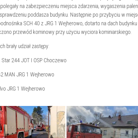
olegały na zabezpieczeniu miejsca zdarzenia, wygaszenia palen
 sprawdzeniu poddasza budynku. Następnie po przybyciu w miej
podnośnika SCH 40 z JRG 1 Wejherowo, dotarto na dach budynku
zono przewód kominowy przy użyciu wyciora kominiarskiego.
ch brały udział zastępy:
6 Star 244 JOT I OSP Choczewo
32 MAN JRG 1 Wejherowo
lvo JRG 1 Wejherowo