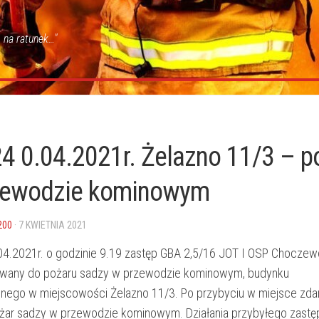
 na ratunek…"
4 0.04.2021r. Żelazno 11/3 – p
zewodzie kominowym
200
· 7 KWIETNIA 2021
04.2021r. o godzinie 9.19 zastęp GBA 2,5/16 JOT I OSP Choczew
wany do pożaru sadzy w przewodzie kominowym, budynku
nnego w miejscowości Żelazno 11/3. Po przybyciu w miejsce zda
żar sadzy w przewodzie kominowym. Działania przybyłego zast