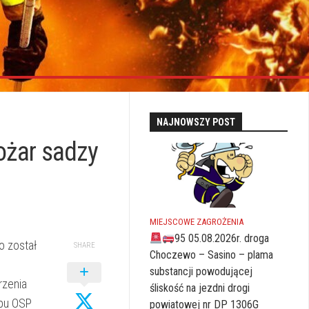
NAJNOWSZY POST
ożar sadzy
MIEJSCOWE ZAGROŻENIA
95 05.08.2026r. droga
o został
SHARE
Choczewo – Sasino – plama
substancji powodującej
rzenia
śliskość na jezdni drogi
ępu OSP
powiatowej nr DP 1306G