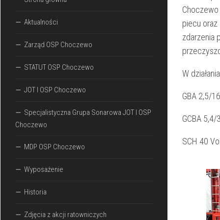
Choczewo p
Aktualności
piecu oraz
zdarzenia 
Zarząd OSP Choczewo
przeczyszc
STATUT OSP Choczewo
W działania
JOT I OSP Choczewo
GBA 2,5/1
Specjalistyczna Grupa Sonarowa JOT I OSP
GCBA 5,4/
Choczewo
SCH 40 Vo
MDP OSP Choczewo
Wyposażenie
Historia
Zdjęcia z akcji ratowniczych