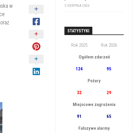
iska w
5 SIERPNIA 2026
sce
 oraz
STATYSTYKI
Rok 2025
Rok 2026
Ogółem zdarzeń
124
95
Pożary
32
29
Miejscowe zagrożenia
91
65
Fałszywe alarmy