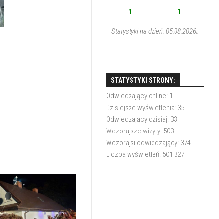
1
1
Statystyki na dzień: 05.08.2026r.
STATYSTYKI STRONY:
Odwiedzający online:
1
Dzisiejsze wyświetlenia:
35
Odwiedzający dzisiaj:
33
Wczorajsze wizyty:
503
Wczorajsi odwiedzający:
374
Liczba wyświetleń:
501 327