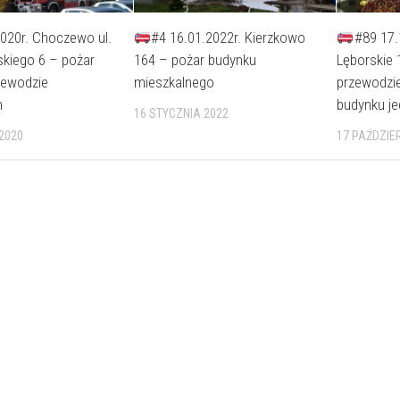
020r. Choczewo ul.
#4 16.01.2022r. Kierzkowo
#89 17.
skiego 6 – pożar
164 – pożar budynku
Lęborskie 
zewodzie
mieszkalnego
przewodz
m
budynku j
16 STYCZNIA 2022
 2020
17 PAŹDZIE