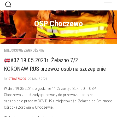
Skip
to
content
OSP Choczewo
MIEJSCOWE ZAGROŻENIA
#32 19.05.2021r. Żelazno 7/2 –
KORONAWIRUS przewóz osób na szczepienie
BY
STRAZAK200
· 20 MAJA 2021
W dniu 19.05.2021r. o godzinie 11.27 zastęp SLRr JOT I OSP
Choczewo został zadysponowany do przewozu osoby na
szczepienie przeciw COVID-19 z miejscowości Żelazno do Gminnego
Ośrodka Zdrowia w Choczewie.