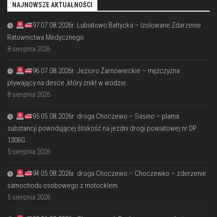
NAJNOWSZE AKTUALNOŚCI
97 07.08.2026r. Lubiatowo Bałtycka – Izolowane Zdarzenie
Ratownictwa Medycznego
8 sierpnia 2026
96 07.08.2026r. Jezioro Żarnowieckie – mężczyzna
pływający na desce ,który znikł w wodzie
8 sierpnia 2026
95 05.08.2026r. droga Choczewo – Sasino – plama
substancji powodującej śliskość na jezdni drogi powiatowej nr DP
1306G
5 sierpnia 2026
94 05.08.2026r. droga Choczewo – Choczewko – zderzenie
samochodu osobowego z motocklem
5 sierpnia 2026