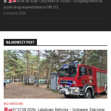
93 04.08.2026r. Choczewo ul. Pucka – rozsypany beton na
jezdni drogi wojewódzkiej nr DW 213
4 sierpnia 2026
NAJNOWSZY POST
BEZ KATEGORII
97 07.08.2026r. Lubiatowo Bałtycka – Izolowane Zdarzenie