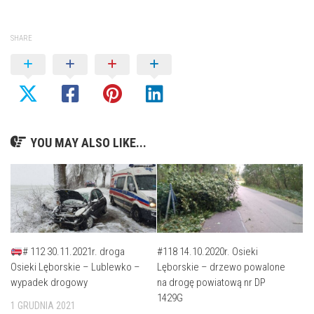
SHARE
YOU MAY ALSO LIKE...
# 112 30.11.2021r. droga
#118 14.10.2020r. Osieki
Osieki Lęborskie – Lublewko –
Lęborskie – drzewo powalone
wypadek drogowy
na drogę powiatową nr DP
1429G
1 GRUDNIA 2021