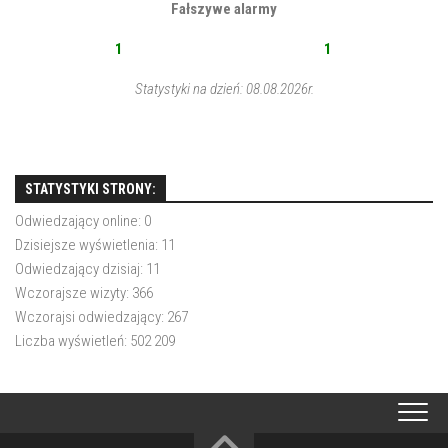
Fałszywe alarmy
1
1
Statystyki na dzień: 08.08.2026r.
STATYSTYKI STRONY:
Odwiedzający online:
0
Dzisiejsze wyświetlenia:
11
Odwiedzający dzisiaj:
11
Wczorajsze wizyty:
366
Wczorajsi odwiedzający:
267
Liczba wyświetleń:
502 209