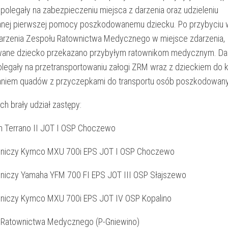
olegały na zabezpieczeniu miejsca z darzenia oraz udzieleniu
anej pierwszej pomocy poszkodowanemu dziecku. Po przybyciu 
arzenia Zespołu Ratownictwa Medycznego w miejsce zdarzenia,
ane dziecko przekazano przybyłym ratownikom medycznym. Da
olegały na przetransportowaniu załogi ZRM wraz z dzieckiem do ka
aniem quadów z przyczepkami do transportu osób poszkodowan
ch brały udział zastępy:
n Terrano II JOT I OSP Choczewo
wniczy Kymco MXU 700i EPS JOT I OSP Choczewo
niczy Yamaha YFM 700 FI EPS JOT III OSP Słajszewo
niczy Kymco MXU 700i EPS JOT IV OSP Kopalino
 Ratownictwa Medycznego (P-Gniewino)