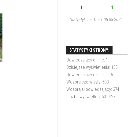
1
1
Statystyki na dzień: 05.08.2026r.
STATYSTYKI STRONY:
Odwiedzający online:
1
Dzisiejsze wyświetlenia:
135
Odwiedzający dzisiaj:
116
Wczorajsze wizyty:
503
Wczorajsi odwiedzający:
374
Liczba wyświetleń:
501 427