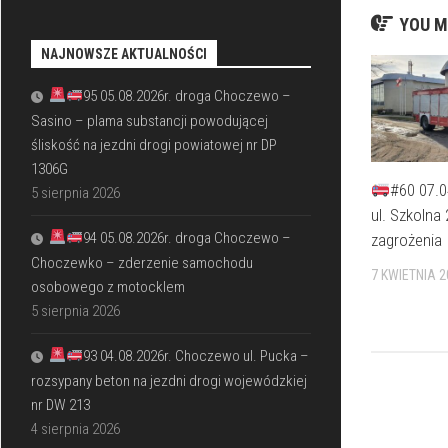
YOU M
NAJNOWSZE AKTUALNOŚCI
95 05.08.2026r. droga Choczewo –
Sasino – plama substancji powodującej
śliskość na jezdni drogi powiatowej nr DP
1306G
#60 07.
5 sierpnia 2026
ul. Szkolna
94 05.08.2026r. droga Choczewo –
zagrożenia
Choczewko – zderzenie samochodu
7 KWIETNIA 2
osobowego z motocklem
5 sierpnia 2026
93 04.08.2026r. Choczewo ul. Pucka –
rozsypany beton na jezdni drogi wojewódzkiej
nr DW 213
4 sierpnia 2026