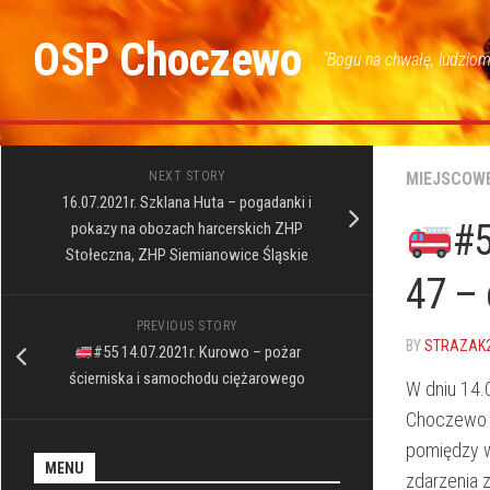
Skip
to
OSP Choczewo
"Bogu na chwałę, ludziom
content
NEXT STORY
MIEJSCOW
16.07.2021r. Szklana Huta – pogadanki i
#5
pokazy na obozach harcerskich ZHP
Stołeczna, ZHP Siemianowice Śląskie
47 – 
PREVIOUS STORY
BY
STRAZAK
#55 14.07.2021r. Kurowo – pożar
ścierniska i samochodu ciężarowego
W dniu 14.
Choczewo z
pomiędzy w
MENU
zdarzenia 