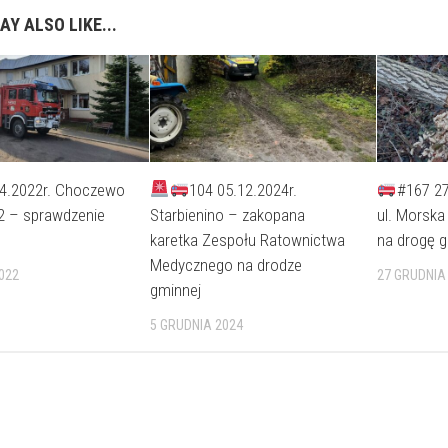
AY ALSO LIKE...
04.2022r. Choczewo
104 05.12.2024r.
#167 27
 2 – sprawdzenie
Starbienino – zakopana
ul. Morsk
karetka Zespołu Ratownictwa
na drogę 
Medycznego na drodze
022
27 GRUDNIA
gminnej
5 GRUDNIA 2024