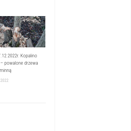
.12.2022r. Kopalino
a – powalone drzewa
gminną
 2022