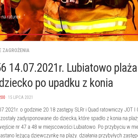
 na ratunek…"
E ZAGROŻENIA
6 14.07.2021r. Lubiatowo plaża
dziecko po upadku z konia
200
· 15 LIPCA 2021
07.2021r. o godzinie 20.18 zastępy SLRr i Quad ratowniczy JOT I
ostały zadysponowane do dziecka, które spadło z konia na plaż
ejście nr 47 a 48 w miejscowości Lubiatowo. Po przybyciu w mi
zastano leżącą dziewczynkę na plaży. działania przybyłych zast