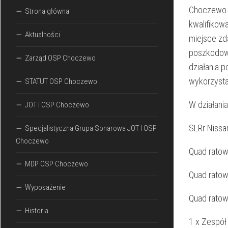
Choczewo p
Strona główna
kwalifikow
Aktualności
miejsce zd
poszkodow
Zarząd OSP Choczewo
działania p
wykorzyst
STATUT OSP Choczewo
W działania
JOT I OSP Choczewo
SLRr Nissa
Specjalistyczna Grupa Sonarowa JOT I OSP
Choczewo
Quad rato
MDP OSP Choczewo
Quad ratow
Wyposażenie
Quad ratow
Historia
1 x Zespół