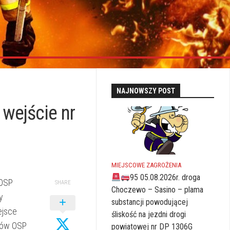
NAJNOWSZY POST
 wejście nr
MIEJSCOWE ZAGROŻENIA
95 05.08.2026r. droga
 OSP
SHARE
Choczewo – Sasino – plama
y
substancji powodującej
ejsce
śliskość na jezdni drogi
ępów OSP
powiatowej nr DP 1306G