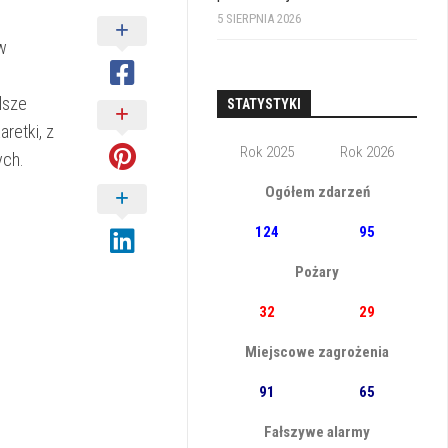
5 SIERPNIA 2026
w
lsze
STATYSTYKI
retki, z
Rok 2025
Rok 2026
ych.
Ogółem zdarzeń
124
95
Pożary
32
29
Miejscowe zagrożenia
91
65
Fałszywe alarmy