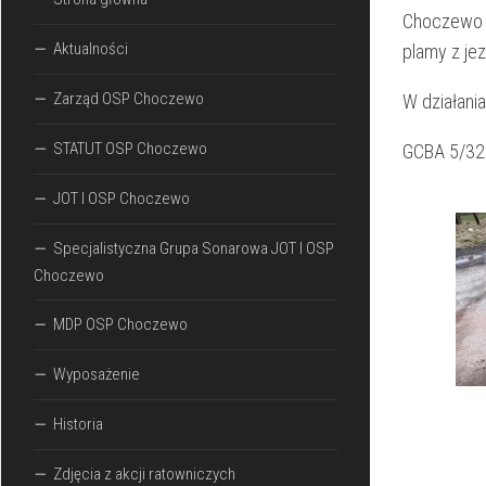
Choczewo p
Aktualności
plamy z jez
Zarząd OSP Choczewo
W działania
STATUT OSP Choczewo
GCBA 5/32
JOT I OSP Choczewo
Specjalistyczna Grupa Sonarowa JOT I OSP
Choczewo
MDP OSP Choczewo
Wyposażenie
Historia
Zdjęcia z akcji ratowniczych