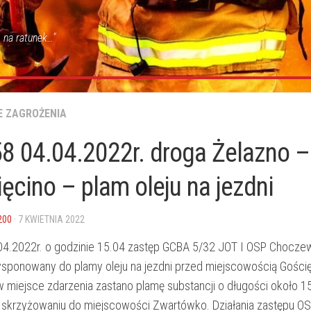
 na ratunek…"
E ZAGROŻENIA
8 04.04.2022r. droga Żelazno –
ęcino – plam oleju na jezdni
200
· 7 KWIETNIA 2022
04.2022r. o godzinie 15.04 zastęp GCBA 5/32 JOT I OSP Chocze
ysponowany do plamy oleju na jezdni przed miejscowością Gościę
w miejsce zdarzenia zastano plamę substancji o długości około 1
 skrzyżowaniu do miejscowości Zwartówko. Działania zastępu O