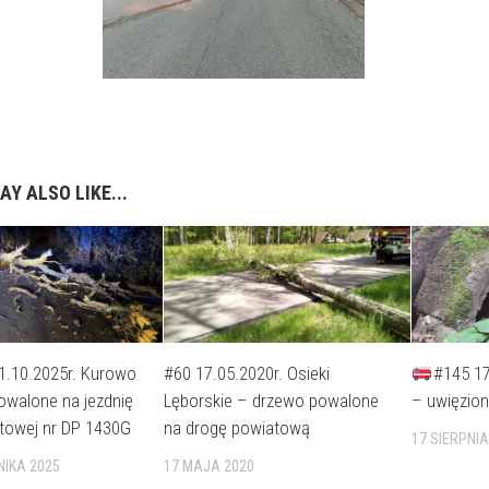
AY ALSO LIKE...
1.10.2025r. Kurowo
#60 17.05.2020r. Osieki
#145 17
owalone na jezdnię
Lęborskie – drzewo powalone
– uwięzion
atowej nr DP 1430G
na drogę powiatową
17 SIERPNIA
NIKA 2025
17 MAJA 2020