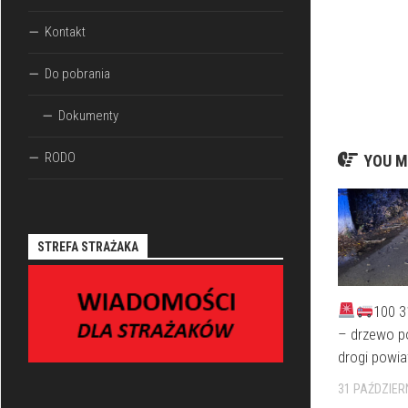
Kontakt
Do pobrania
Dokumenty
RODO
YOU M
STREFA STRAŻAKA
100 3
– drzewo p
drogi powi
31 PAŹDZIER