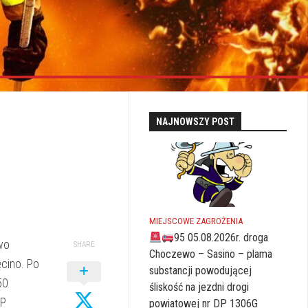
NAJNOWSZY POST
MIEJSCOWE ZAGROŻENIA
95 05.08.2026r. droga
wo
SHARE
Choczewo – Sasino – plama
cino. Po
substancji powodującej
50
śliskość na jezdni drogi
SP
powiatowej nr DP 1306G