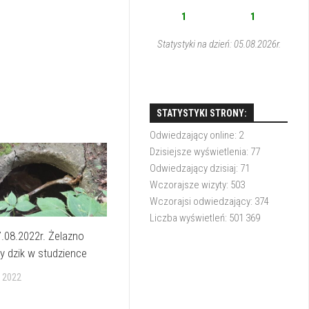
1
1
Statystyki na dzień: 05.08.2026r.
STATYSTYKI STRONY:
Odwiedzający online:
2
Dzisiejsze wyświetlenia:
77
Odwiedzający dzisiaj:
71
Wczorajsze wizyty:
503
Wczorajsi odwiedzający:
374
Liczba wyświetleń:
501 369
.08.2022r. Żelazno
y dzik w studzience
 2022