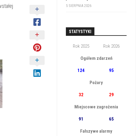
stałej
5 SIERPNIA 2026
STATYSTYKI
Rok 2025
Rok 2026
Ogółem zdarzeń
124
95
Pożary
32
29
Miejscowe zagrożenia
91
65
Fałszywe alarmy