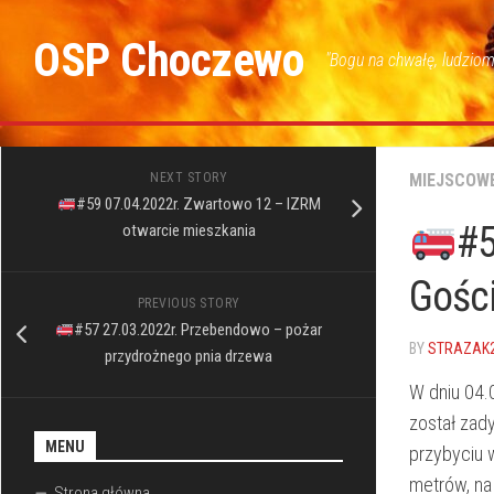
Skip
to
OSP Choczewo
"Bogu na chwałę, ludziom
content
NEXT STORY
MIEJSCOW
#59 07.04.2022r. Zwartowo 12 – IZRM
#5
otwarcie mieszkania
Gości
PREVIOUS STORY
#57 27.03.2022r. Przebendowo – pożar
BY
STRAZAK
przydrożnego pnia drzewa
W dniu 04.
został zad
MENU
przybyciu 
metrów, na
Strona główna