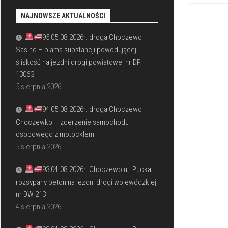
NAJNOWSZE AKTUALNOŚCI
95 05.08.2026r. droga Choczewo –
Sasino – plama substancji powodującej
śliskość na jezdni drogi powiatowej nr DP
1306G
5 sierpnia 2026
94 05.08.2026r. droga Choczewo –
Choczewko – zderzenie samochodu
osobowego z motocklem
5 sierpnia 2026
93 04.08.2026r. Choczewo ul. Pucka –
rozsypany beton na jezdni drogi wojewódzkiej
nr DW 213
4 sierpnia 2026