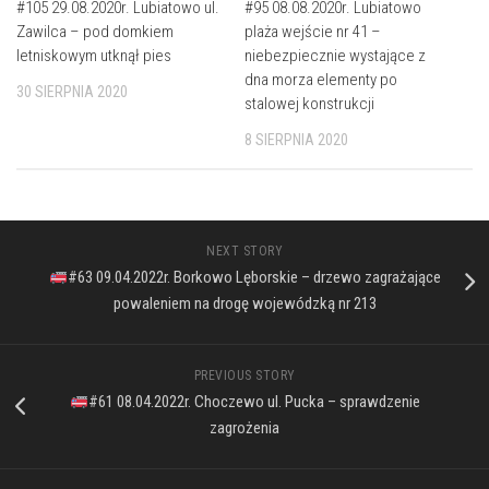
#105 29.08.2020r. Lubiatowo ul.
#95 08.08.2020r. Lubiatowo
Zawilca – pod domkiem
plaża wejście nr 41 –
letniskowym utknął pies
niebezpiecznie wystające z
dna morza elementy po
30 SIERPNIA 2020
stalowej konstrukcji
8 SIERPNIA 2020
NEXT STORY
#63 09.04.2022r. Borkowo Lęborskie – drzewo zagrażające
powaleniem na drogę wojewódzką nr 213
PREVIOUS STORY
#61 08.04.2022r. Choczewo ul. Pucka – sprawdzenie
zagrożenia