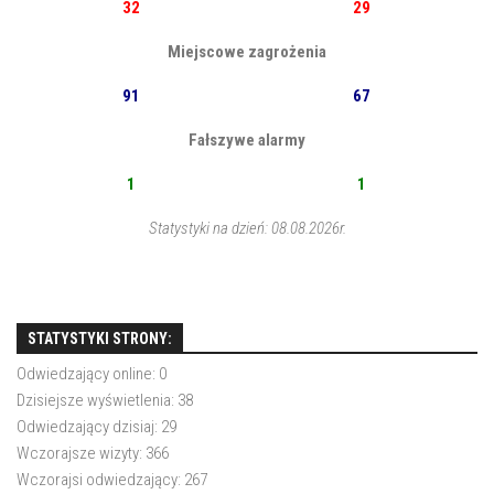
32
29
Miejscowe zagrożenia
91
67
Fałszywe alarmy
1
1
Statystyki na dzień: 08.08.2026r.
STATYSTYKI STRONY:
Odwiedzający online:
0
Dzisiejsze wyświetlenia:
38
Odwiedzający dzisiaj:
29
Wczorajsze wizyty:
366
Wczorajsi odwiedzający:
267