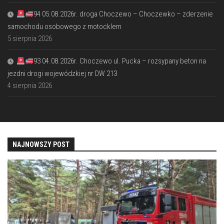
94 05.08.2026r. droga Choczewo – Choczewko – zderzenie
samochodu osobowego z motocklem
5 sierpnia 2026
93 04.08.2026r. Choczewo ul. Pucka – rozsypany beton na
jezdni drogi wojewódzkiej nr DW 213
4 sierpnia 2026
NAJNOWSZY POST