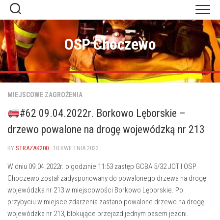
Skip
to
content
OSP Choczewo
MIEJSCOWE ZAGROŻENIA
#62 09.04.2022r. Borkowo Lęborskie –
drzewo powalone na drogę wojewódzką nr 213
BY
STRAZAK200
· 10 KWIETNIA 2022
W dniu 09.04.2022r. o godzinie 11:53 zastęp GCBA 5/32 JOT I OSP
Choczewo został zadysponowany do powalonego drzewa na drogę
wojewódzka nr 213 w miejscowości Borkowo Lęborskie. Po
przybyciu w miejsce zdarzenia zastano powalone drzewo na drogę
wojewódzka nr 213, blokujące przejazd jednym pasem jezdni.