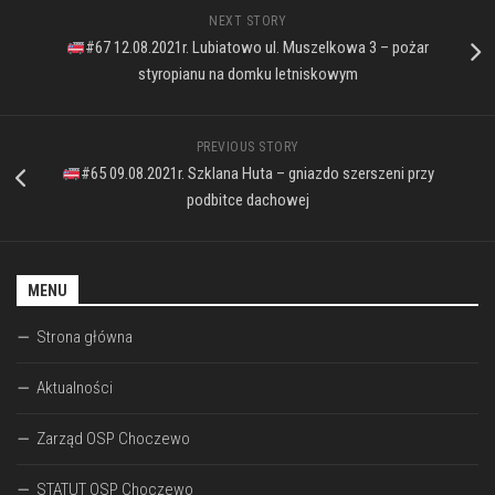
NEXT STORY
#67 12.08.2021r. Lubiatowo ul. Muszelkowa 3 – pożar
styropianu na domku letniskowym
PREVIOUS STORY
#65 09.08.2021r. Szklana Huta – gniazdo szerszeni przy
podbitce dachowej
MENU
Strona główna
Aktualności
Zarząd OSP Choczewo
STATUT OSP Choczewo