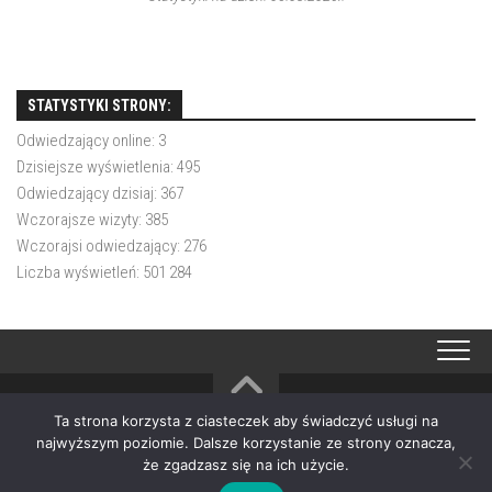
STATYSTYKI STRONY:
Odwiedzający online:
3
Dzisiejsze wyświetlenia:
495
Odwiedzający dzisiaj:
367
Wczorajsze wizyty:
385
Wczorajsi odwiedzający:
276
Liczba wyświetleń:
501 284
Ta strona korzysta z ciasteczek aby świadczyć usługi na
OSP Choczewo © 2026. All Rights Reserved.
najwyższym poziomie. Dalsze korzystanie ze strony oznacza,
Powered by
WordPress
. Theme by
Alx
.
że zgadzasz się na ich użycie.