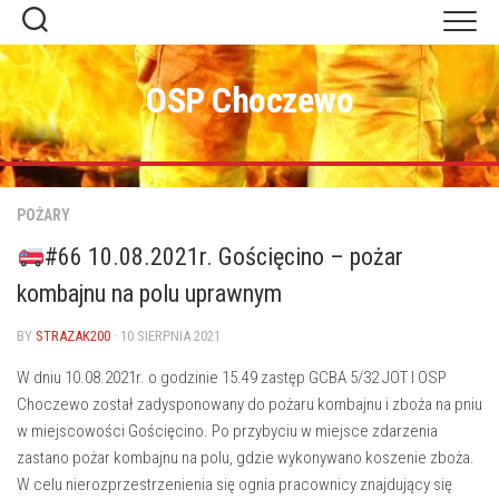
Skip
to
content
OSP Choczewo
POŻARY
#66 10.08.2021r. Gościęcino – pożar
kombajnu na polu uprawnym
BY
STRAZAK200
· 10 SIERPNIA 2021
W dniu 10.08.2021r. o godzinie 15.49 zastęp GCBA 5/32 JOT I OSP
Choczewo został zadysponowany do pożaru kombajnu i zboża na pniu
w miejscowości Gościęcino. Po przybyciu w miejsce zdarzenia
zastano pożar kombajnu na polu, gdzie wykonywano koszenie zboża.
W celu nierozprzestrzenienia się ognia pracownicy znajdujący się