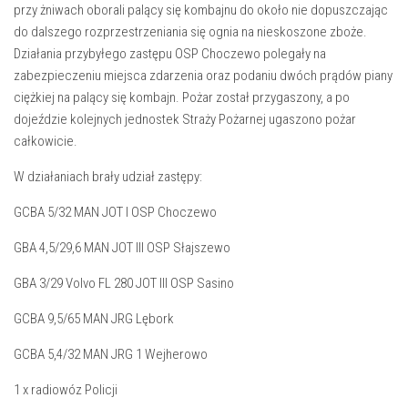
przy żniwach oborali palący się kombajnu do około nie dopuszczając
do dalszego rozprzestrzeniania się ognia na nieskoszone zboże.
Działania przybyłego zastępu OSP Choczewo polegały na
zabezpieczeniu miejsca zdarzenia oraz podaniu dwóch prądów piany
ciężkiej na palący się kombajn. Pożar został przygaszony, a po
dojeździe kolejnych jednostek Straży Pożarnej ugaszono pożar
całkowicie.
W działaniach brały udział zastępy:
GCBA 5/32 MAN JOT I OSP Choczewo
GBA 4,5/29,6 MAN JOT III OSP Słajszewo
GBA 3/29 Volvo FL 280 JOT III OSP Sasino
GCBA 9,5/65 MAN JRG Lębork
GCBA 5,4/32 MAN JRG 1 Wejherowo
1 x radiowóz Policji