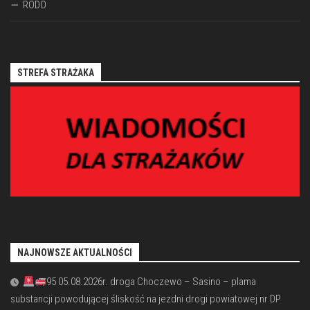
RODO
STREFA STRAŻAKA
NAJNOWSZE AKTUALNOŚCI
95 05.08.2026r. droga Choczewo – Sasino – plama
substancji powodującej śliskość na jezdni drogi powiatowej nr DP