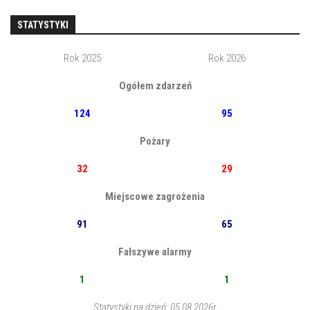
STATYSTYKI
Rok 2025
Rok 2026
Ogółem zdarzeń
124
95
Pożary
32
29
Miejscowe zagrożenia
91
65
Fałszywe alarmy
1
1
Statystyki na dzień: 05.08.2026r.