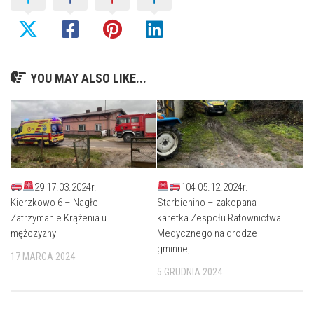
YOU MAY ALSO LIKE...
29 17.03.2024r.
104 05.12.2024r.
Kierzkowo 6 – Nagłe
Starbienino – zakopana
Zatrzymanie Krążenia u
karetka Zespołu Ratownictwa
mężczyzny
Medycznego na drodze
gminnej
17 MARCA 2024
5 GRUDNIA 2024