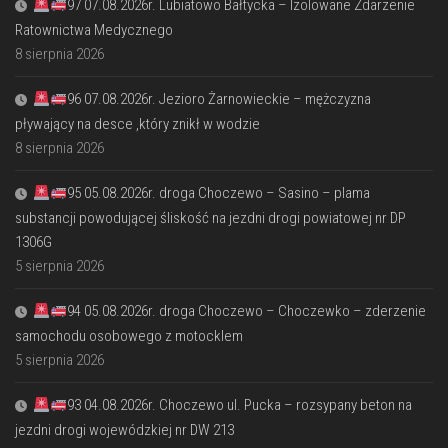
97 07.08.2026r. Lubiatowo Bałtycka – Izolowane Zdarzenie
Ratownictwa Medycznego
8 sierpnia 2026
96 07.08.2026r. Jezioro Żarnowieckie – mężczyzna
pływający na desce ,który znikł w wodzie
8 sierpnia 2026
95 05.08.2026r. droga Choczewo – Sasino – plama
substancji powodującej śliskość na jezdni drogi powiatowej nr DP
1306G
5 sierpnia 2026
94 05.08.2026r. droga Choczewo – Choczewko – zderzenie
samochodu osobowego z motocklem
5 sierpnia 2026
93 04.08.2026r. Choczewo ul. Pucka – rozsypany beton na
jezdni drogi wojewódzkiej nr DW 213