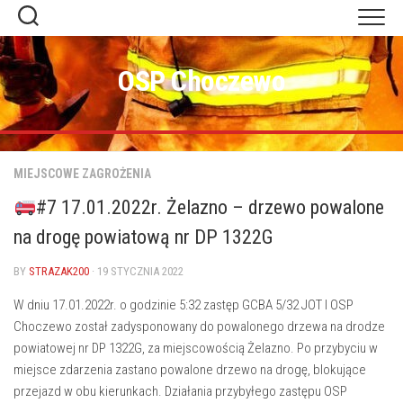
Skip
to
content
OSP Choczewo
MIEJSCOWE ZAGROŻENIA
#7 17.01.2022r. Żelazno – drzewo powalone
na drogę powiatową nr DP 1322G
BY
STRAZAK200
· 19 STYCZNIA 2022
W dniu 17.01.2022r. o godzinie 5:32 zastęp GCBA 5/32 JOT I OSP
Choczewo został zadysponowany do powalonego drzewa na drodze
powiatowej nr DP 1322G, za miejscowością Żelazno. Po przybyciu w
miejsce zdarzenia zastano powalone drzewo na drogę, blokujące
przejazd w obu kierunkach. Działania przybyłego zastępu OSP