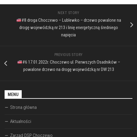
NEXT STORY
#8 droga Choczewo – Lublewko – drzewo powalone na
drogę wojewódzką nr 213 i linię energetyczną średniego
napięcia
PREVIOUS STORY
#6 17.01.2022r. Choczewo ul. Pierwszych Osadników –
powalone drzewo na drogę wojewódzką nr DW 213
MENU
Strona główna
Aktualności
Zarząd OSP Choczewo