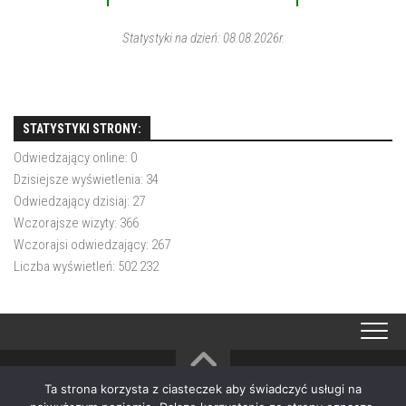
1
1
Statystyki na dzień: 08.08.2026r.
STATYSTYKI STRONY:
Odwiedzający online:
0
Dzisiejsze wyświetlenia:
34
Odwiedzający dzisiaj:
27
Wczorajsze wizyty:
366
Wczorajsi odwiedzający:
267
Liczba wyświetleń:
502 232
Ta strona korzysta z ciasteczek aby świadczyć usługi na
OSP Choczewo © 2026. All Rights Reserved.