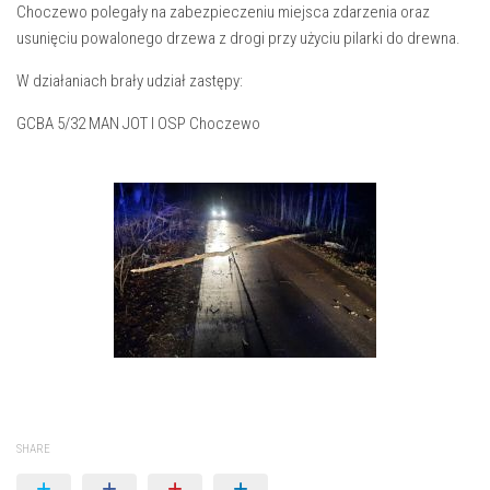
Choczewo polegały na zabezpieczeniu miejsca zdarzenia oraz
usunięciu powalonego drzewa z drogi przy użyciu pilarki do drewna.
W działaniach brały udział zastępy:
GCBA 5/32 MAN JOT I OSP Choczewo
SHARE