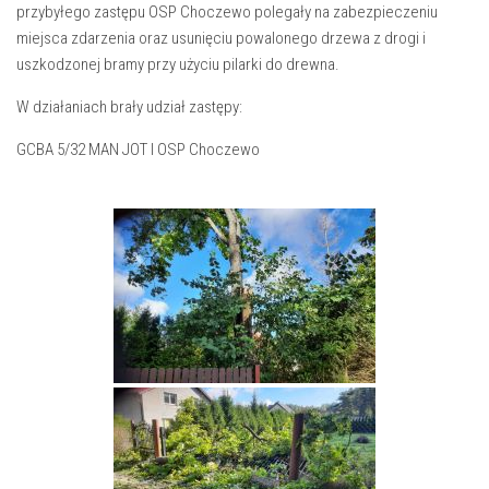
przybyłego zastępu OSP Choczewo polegały na zabezpieczeniu
miejsca zdarzenia oraz usunięciu powalonego drzewa z drogi i
uszkodzonej bramy przy użyciu pilarki do drewna.
W działaniach brały udział zastępy:
GCBA 5/32 MAN JOT I OSP Choczewo