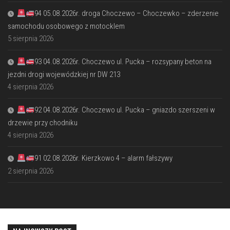
94 05.08.2026r. droga Choczewo – Choczewko – zderzenie
samochodu osobowego z motocklem
5 sierpnia 2026
93 04.08.2026r. Choczewo ul. Pucka – rozsypany beton na
jezdni drogi wojewódzkiej nr DW 213
4 sierpnia 2026
92 04.08.2026r. Choczewo ul. Pucka – gniazdo szerszeni w
drzewie przy chodniku
4 sierpnia 2026
91 02.08.2026r. Kierzkowo 4 – alarm fałszywy
2 sierpnia 2026