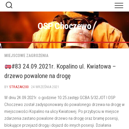
Skip
to
content
OSP Choczewo
MIEJSCOWE ZAGROŻENIA
#83 24.09.2021r. Kopalino ul. Kwiatowa –
drzewo powalone na drogę
BY
STRAZAK200
· 24 WRZEŚNIA 2021
W dniu 24.09.2021r. o godzinie 10.25 zastęp GCBA 5/32 JOT I OSP
Choczewo został zadysponowany do powalonego drzewa na drogę w
miejscowości Kopalino na ulicy Kwiatowej. Po przybyciu w miejsce
zdarzenia zastano powalone drzewo na drogę oraz bramę posesji,
blokujące przejazd drogą i dojazd do innych posesji. Działania