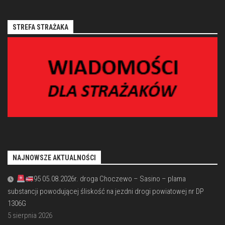
STREFA STRAŻAKA
NAJNOWSZE AKTUALNOŚCI
95 05.08.2026r. droga Choczewo – Sasino – plama
substancji powodującej śliskość na jezdni drogi powiatowej nr DP
1306G
5 sierpnia 2026