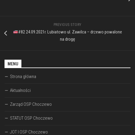
PREVIOUS STORY
#82 24.09.2021r. Lubiatowo ul. Zawilca – drzewo powalone
na drogę
MENU
Strona główna
Aktualności
Zarząd OSP Choczewo
STATUT OSP Choczewo
JOT I OSP Choczewo