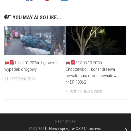
YOU MAY ALSO LIKE...
10 20.01.2024r. Łętowo –
112 03.10.2023r.
wypadek drogowy
Choczewko – konar drzewa
powalony na drogą powiatową
21 STYCZNIA 2024
nr DP 1306G
3 PAŹDZIERNIKA 2023
NEXT STORY
24.09.2021r. Nowy sprzęt w OSP Choczewo