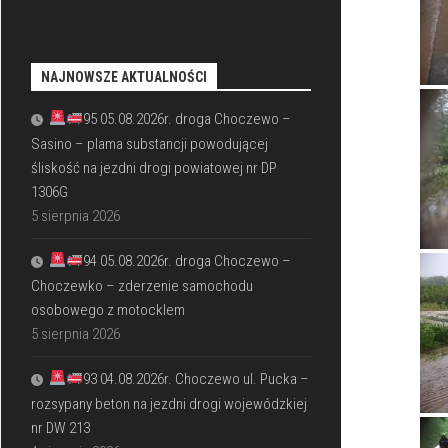
NAJNOWSZE AKTUALNOŚCI
95 05.08.2026r. droga Choczewo –
Sasino – plama substancji powodującej
śliskość na jezdni drogi powiatowej nr DP
1306G
5 sierpnia 2026
94 05.08.2026r. droga Choczewo –
Choczewko – zderzenie samochodu
osobowego z motocklem
5 sierpnia 2026
93 04.08.2026r. Choczewo ul. Pucka –
rozsypany beton na jezdni drogi wojewódzkiej
nr DW 213