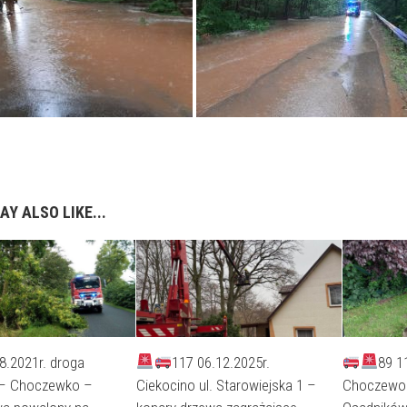
AY ALSO LIKE...
8.2021r. droga
117 06.12.2025r.
89 1
– Choczewko –
Ciekocino ul. Starowiejska 1 –
Choczewo 