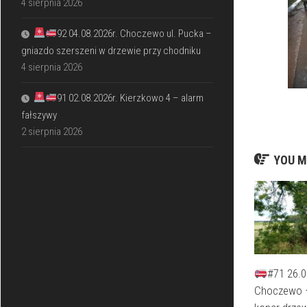
4 sierpnia 2026
92 04.08.2026r. Choczewo ul. Pucka –
gniazdo szerszeni w drzewie przy chodniku
4 sierpnia 2026
91 02.08.2026r. Kierzkowo 4 – alarm
fałszywy
2 sierpnia 2026
YOU M
#71 26.0
Choczewo 