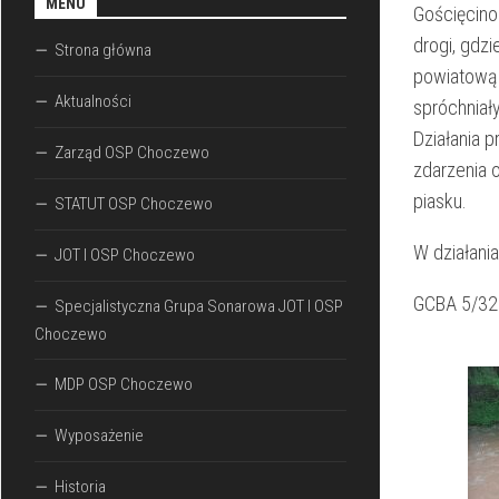
MENU
Gościęcino
drogi, gdz
Strona główna
powiatową 
Aktualności
spróchniał
Działania 
Zarząd OSP Choczewo
zdarzenia o
piasku.
STATUT OSP Choczewo
W działania
JOT I OSP Choczewo
GCBA 5/32
Specjalistyczna Grupa Sonarowa JOT I OSP
Choczewo
MDP OSP Choczewo
Wyposażenie
Historia