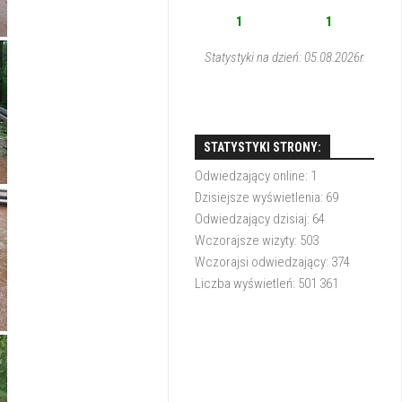
1
1
Statystyki na dzień: 05.08.2026r.
STATYSTYKI STRONY:
Odwiedzający online:
1
Dzisiejsze wyświetlenia:
69
Odwiedzający dzisiaj:
64
Wczorajsze wizyty:
503
Wczorajsi odwiedzający:
374
Liczba wyświetleń:
501 361