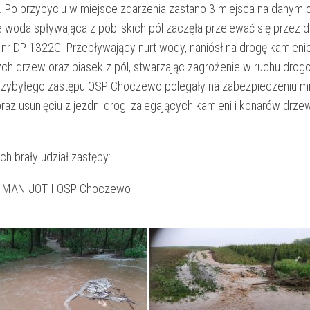
. Po przybyciu w miejsce zdarzenia zastano 3 miejsca na danym 
ie woda spływająca z pobliskich pól zaczęła przelewać się przez 
nr DP 1322G. Przepływający nurt wody, naniósł na drogę kamienie
ych drzew oraz piasek z pól, stwarzając zagrożenie w ruchu dro
przybyłego zastępu OSP Choczewo polegały na zabezpieczeniu m
raz usunięciu z jezdni drogi zalegających kamieni i konarów drze
ch brały udział zastępy:
 MAN JOT I OSP Choczewo