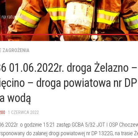
 na ratunek…"
E ZAGROŻENIA
6 01.06.2022r. droga Żelazno –
ięcino – droga powiatowa nr D
na wodą
200
· 1 CZERWCA 2022
06.2022r. o godzinie 15:21 zastęp GCBA 5/32 JOT I OSP Chocze
ysponowany do zalanej drogi powiatowej nr DP 1322G, na trasie Ż