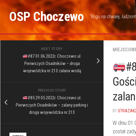
Skip
to
OSP Choczewo
"Bogu na chwałę, ludziom
content
NEXT STORY
MIEJSCOW
#87 01.06.2022r. Choczewo ul.
#8
Pierwszych Osadników – droga
wojewódzka nr 213 zalana wodą
Gośc
PREVIOUS STORY
zala
#85 29.05.2022r. Choczewo ul.
Pierwszych Osadników – zalany parking i
BY
STRAZAK
droga wojewódzka nr 213
W dniu 01.
został zad