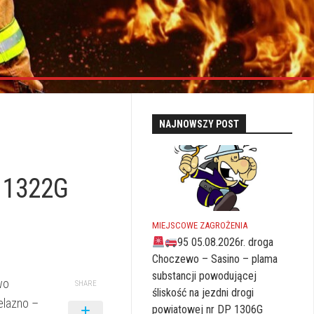
NAJNOWSZY POST
P 1322G
MIEJSCOWE ZAGROŻENIA
95 05.08.2026r. droga
Choczewo – Sasino – plama
substancji powodującej
wo
SHARE
śliskość na jezdni drogi
elazno –
powiatowej nr DP 1306G