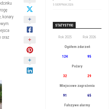
odcinku
5 SIERPNIA 2026
drogę
, konary
gowym.
STATYSTYKI
iejsca
w oraz
Rok 2025
Rok 2026
Ogółem zdarzeń
124
95
Pożary
32
29
Miejscowe zagrożenia
91
65
Fałszywe alarmy