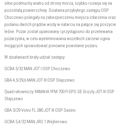
silne podmuchy wiatru od strony morza, szybko rozwija się na
pozostałą powierzchnię. Działania przybyłego zastępu OSP
Choczewo polegały na zabezpieczeniu miejsca zdarzenia oraz
podaniu dwóch prądów wody w natarciu na palące się poszycie
leśne. Pożar został opanowany i przystąpiono do przelewania
pożarzyska, w celu wyeliminowania wszelkich zarzewi ognia
mogących spowodować ponowne powstanie pożaru.
W działaniach brały udział zastępy:
GCBA 5/32 MAN JOT I OSP Choczewo
GBA 4,5/29,6 MAN JOT III OSP Słajszewo
Quad ratowniczy YAMAHA YFM 700 FI EPS SE Grizzly JOT III OSP
Słajszewo
GBA 3/29 Volvo FL 280 JOT III OSP Sasino
GCBA 5,4/32 MAN JRG 1 Wejherowo