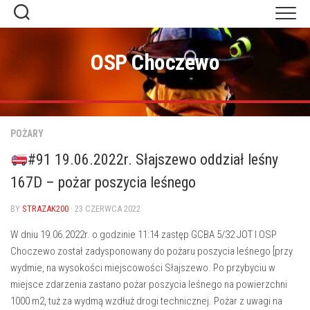
Skip
to
content
OSP Choczewo
POŻARY
#91 19.06.2022r. Słajszewo oddział leśny
167D – pożar poszycia leśnego
BY
STRAZAK200
· 23 CZERWCA 2022
W dniu 19.06.2022r. o godzinie 11:14 zastęp GCBA 5/32 JOT I OSP
Choczewo został zadysponowany do pożaru poszycia leśnego [przy
wydmie, na wysokości miejscowości Słajszewo. Po przybyciu w
miejsce zdarzenia zastano pożar poszycia leśnego na powierzchni
1000 m2, tuż za wydmą wzdłuż drogi technicznej. Pożar z uwagi na