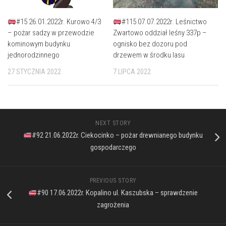
#15 26.01.2022r. Kurowo 4/3
#115 07.07.2022r. Leśnictwo
– pożar sadzy w przewodzie
Zwartowo oddział leśny 337p –
kominowym budynku
ognisko bez dozoru pod
jednorodzinnego
drzewem w środku lasu
27 STYCZNIA 2022
7 LIPCA 2022
NEXT STORY
#92 21.06.2022r. Ciekocinko – pożar drewnianego budynku
gospodarczego
PREVIOUS STORY
#90 17.06.2022r. Kopalino ul. Kaszubska – sprawdzenie
zagrożenia