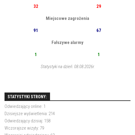
32
29
Miejscowe zagrożenia
91
67
Fałszywe alarmy
1
1
Statystyki na dzień: 08.08.2026r.
STATYSTYKI STRONY:
Odwiedzający online:
1
Dzisiejsze wyświetlenia:
214
Odwiedzający dzisiaj:
158
Wczorajsze wizyty:
79