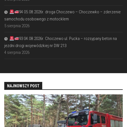
94 05.08.2026r. droga Choczewo – Choczewko – zderzenie
samochodu osobowego z motocklem
5 sierpnia 2026
93 04.08.2026r. Choczewo ul. Pucka – rozsypany beton na
jezdni drogi wojewódzkiej nr DW 213
4 sierpnia 2026
NAJNOWSZY POST