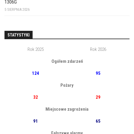
1306G
5 SIERPNIA 2026
STATYSTYKI
Rok 2025
Rok 2026
Ogółem zdarzeń
124
95
Pożary
32
29
Miejscowe zagrożenia
91
65
Fałszywe alarmy