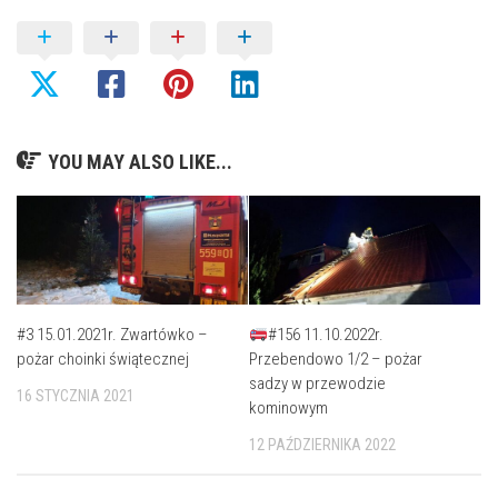
YOU MAY ALSO LIKE...
#3 15.01.2021r. Zwartówko –
#156 11.10.2022r.
pożar choinki świątecznej
Przebendowo 1/2 – pożar
sadzy w przewodzie
16 STYCZNIA 2021
kominowym
12 PAŹDZIERNIKA 2022