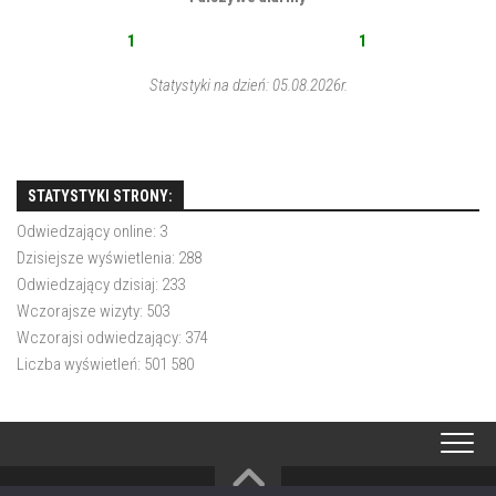
1
1
Statystyki na dzień: 05.08.2026r.
STATYSTYKI STRONY:
Odwiedzający online:
3
Dzisiejsze wyświetlenia:
288
Odwiedzający dzisiaj:
233
Wczorajsze wizyty:
503
Wczorajsi odwiedzający:
374
Liczba wyświetleń:
501 580