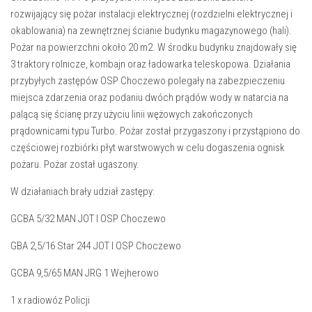
rozwijający się pożar instalacji elektrycznej (rozdzielni elektrycznej i
okablowania) na zewnętrznej ścianie budynku magazynowego (hali).
Pożar na powierzchni około 20 m2. W środku budynku znajdowały się
3 traktory rolnicze, kombajn oraz ładowarka teleskopowa. Działania
przybyłych zastępów OSP Choczewo polegały na zabezpieczeniu
miejsca zdarzenia oraz podaniu dwóch prądów wody w natarcia na
palącą się ścianę przy użyciu linii wężowych zakończonych
prądownicami typu Turbo. Pożar został przygaszony i przystąpiono do
częściowej rozbiórki płyt warstwowych w celu dogaszenia ognisk
pożaru. Pożar został ugaszony.
W działaniach brały udział zastępy:
GCBA 5/32 MAN JOT I OSP Choczewo
GBA 2,5/16 Star 244 JOT I OSP Choczewo
GCBA 9,5/65 MAN JRG 1 Wejherowo
1 x radiowóz Policji