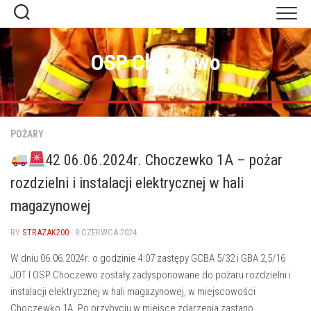
Skip
to
content
OSP Choczewo
POŻARY
42 06.06.2024r. Choczewko 1A – pożar
rozdzielni i instalacji elektrycznej w hali
magazynowej
BY
STRAZAK200
· 8 CZERWCA 2024
W dniu 06.06.2024r. o godzinie 4:07 zastępy GCBA 5/32 i GBA 2,5/16
JOT I OSP Choczewo zostały zadysponowane do pożaru rozdzielni i
instalacji elektrycznej w hali magazynowej, w miejscowości
Choczewko 1A. Po przybyciu w miejsce zdarzenia zastano