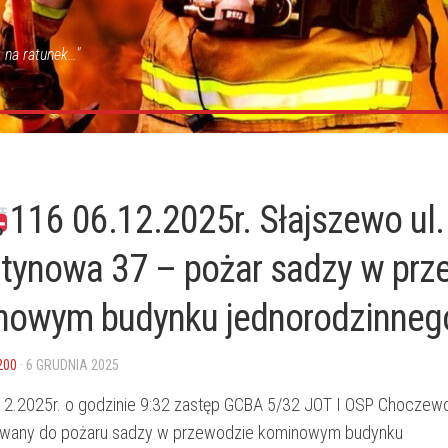
 na ratunek…"
116 06.12.2025r. Słajszewo ul.
tynowa 37 – pożar sadzy w prz
nowym budynku jednorodzinneg
200
· 6 GRUDNIA 2025
12.2025r. o godzinie 9:32 zastęp GCBA 5/32 JOT I OSP Choczewo
wany do pożaru sadzy w przewodzie kominowym budynku