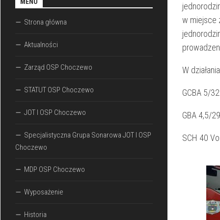
MENU
jednorodzi
w miejsce 
Strona główna
jednorodzi
Aktualności
prowadzeni
Zarząd OSP Choczewo
W działania
STATUT OSP Choczewo
GCBA 5/32
JOT I OSP Choczewo
GBA 4,5/29
Specjalistyczna Grupa Sonarowa JOT I OSP
SCH 40 Vo
Choczewo
MDP OSP Choczewo
Wyposażenie
Historia