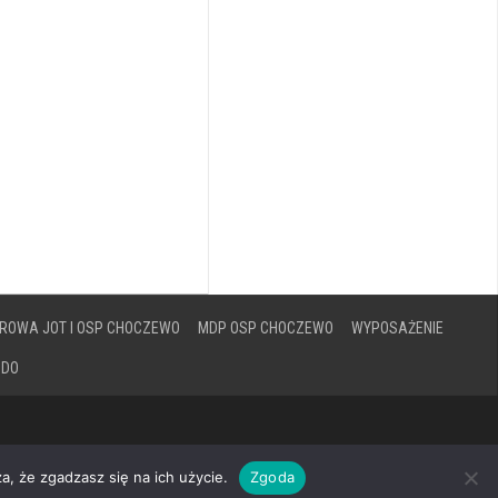
ROWA JOT I OSP CHOCZEWO
MDP OSP CHOCZEWO
WYPOSAŻENIE
ODO
a, że zgadzasz się na ich użycie.
Zgoda