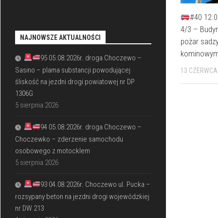
#40 12.0
4/3 – Budyn
NAJNOWSZE AKTUALNOŚCI
pożar sadz
kominowy
95 05.08.2026r. droga Choczewo –
Sasino – plama substancji powodującej
13 CZERWCA
śliskość na jezdni drogi powiatowej nr DP
1306G
5 sierpnia 2026
94 05.08.2026r. droga Choczewo –
Choczewko – zderzenie samochodu
osobowego z motocklem
5 sierpnia 2026
93 04.08.2026r. Choczewo ul. Pucka –
rozsypany beton na jezdni drogi wojewódzkiej
nr DW 213