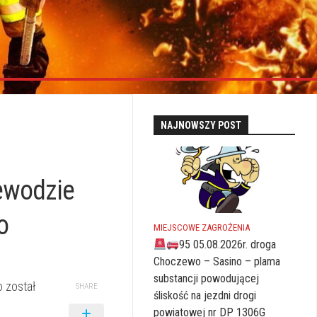
NAJNOWSZY POST
ewodzie
o
MIEJSCOWE ZAGROŻENIA
95 05.08.2026r. droga
Choczewo – Sasino – plama
substancji powodującej
 został
SHARE
śliskość na jezdni drogi
powiatowej nr DP 1306G