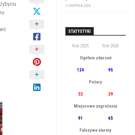
rzybyciu
5 SIERPNIA 2026
ku
ewo.
STATYSTYKI
Rok 2025
Rok 2026
Ogółem zdarzeń
124
95
Pożary
32
29
Miejscowe zagrożenia
91
65
Fałszywe alarmy