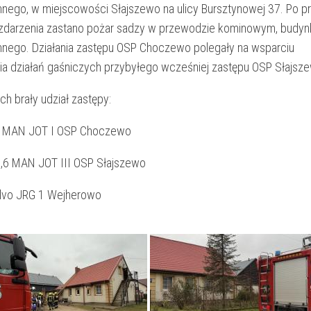
nnego, w miejscowości Słajszewo na ulicy Bursztynowej 37. Po p
zdarzenia zastano pożar sadzy w przewodzie kominowym, budyn
nnego. Działania zastępu OSP Choczewo polegały na wsparciu
a działań gaśniczych przybyłego wcześniej zastępu OSP Słajsz
ch brały udział zastępy:
 MAN JOT I OSP Choczewo
,6 MAN JOT III OSP Słajszewo
lvo JRG 1 Wejherowo