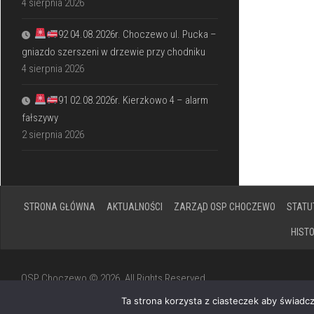
4 sierpnia 2026
92 04.08.2026r. Choczewo ul. Pucka –
gniazdo szerszeni w drzewie przy chodniku
4 sierpnia 2026
91 02.08.2026r. Kierzkowo 4 – alarm
fałszywy
2 sierpnia 2026
STRONA GŁÓWNA
AKTUALNOŚCI
ZARZĄD OSP CHOCZEWO
STATU
HIST
OSP Choczewo © 2026. All Rights Reserved.
Powered by
WordPress
. Theme by
Alx
.
Ta strona korzysta z ciasteczek aby świadc