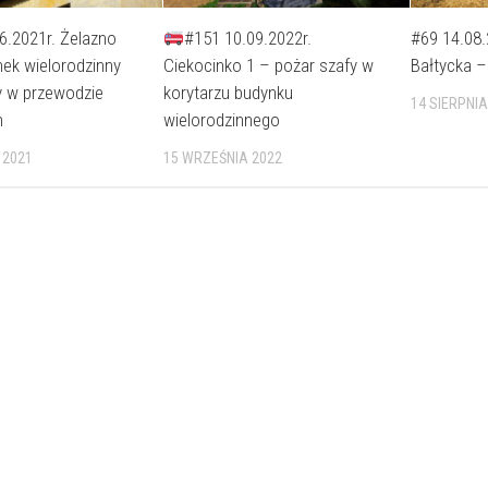
6.2021r. Żelazno
#151 10.09.2022r.
#69 14.08.
ek wielorodzinny
Ciekocinko 1 – pożar szafy w
Bałtycka –
y w przewodzie
korytarzu budynku
14 SIERPNIA
m
wielorodzinnego
 2021
15 WRZEŚNIA 2022