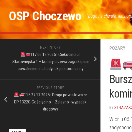
Skip
to
OSP Choczewo
"Bogu na chwałę, ludziom
content
NEXT STORY
POŻARY
117 06.12.2025r. Ciekocino ul.
Starowiejska 1 – konary drzewa zagrażające
powaleniem na budynek jednorodzinny
Bursz
PREVIOUS STORY
komi
115 27.11.2025r. Droga powiatowa nr
DP 1322G Gościęcino – Żelazno -wypadek
BY
STRAZAK
drogowy
W dniu 06.
zadyspono