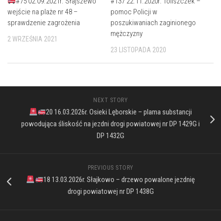
#75 02.09.2021r. Słajszewo
#137 22.11.2020r. Toliszczek –
wejście na plaże nr 48 –
pomoc Policji w
sprawdzenie zagrożenia
poszukiwaniach zaginionego
mężczyzny
2 WRZEŚNIA 2021
23 LISTOPADA 2020
NEXT STORY
20 16.03.2026r. Osieki Lęborskie – plama substancji
powodująca śliskość na jezdni drogi powiatowej nr DP 1429G i
DP 1432G
PREVIOUS STORY
18 13.03.2026r. Słajkowo – drzewo powalone jezdnię
drogi powiatowej nr DP 1438G