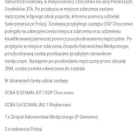
samochód osobowy, w miejscowości Choczewo na ulicy Pierwszych
Osadników 37A. Po przybyciu w miejsce zdarzenia zastano
mężczyznę leżącego obok pojazdu, któremu pomocy udzielali
funkcjonariusze Policji. Działania przybyłego zastępu OSP Choczewo
polegały na zabezpieczeniu miejsca zdarzenia oraz udzieleniu
kwalifikowanej pierwszej pomocy poszkodowanemu mężczyźnie. Po
przybyciu w miejsce zdarzenia Zespołu Ratownictwa Medycznego,
poszkodowaną osobę przekazano przybyłym ratownikom
medycznym. Następnie po przebadaniu mężczyzny przez obsadę
ZRM, osoba została odwieziona do szpitala.
W działaniach brały udział zastępy:
GCBA 5/32 MAN JOT I OSP Choczewo
GCBA 5,4/32 MAN JRG 1 Wejherowo
1 x Zespół Ratownictwa Medycznego (P-Gniewino)
2 x radiowozy Policji