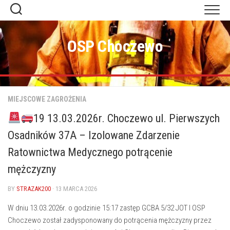
Skip
to
content
OSP Choczewo
MIEJSCOWE ZAGROŻENIA
19 13.03.2026r. Choczewo ul. Pierwszych
Osadników 37A – Izolowane Zdarzenie
Ratownictwa Medycznego potrącenie
mężczyzny
BY
STRAZAK200
· 13 MARCA 2026
W dniu 13.03.2026r. o godzinie 15:17 zastęp GCBA 5/32 JOT I OSP
Choczewo został zadysponowany do potrącenia mężczyzny przez