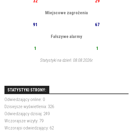
32
29
Miejscowe zagrożenia
91
67
Fałszywe alarmy
1
1
Statystyki na dzień: 08.08.2026r.
STATYSTYKI STRONY:
Odwiedzający online:
0
Dzisiejsze wyświetlenia:
326
Odwiedzający dzisiaj:
249
Wczorajsze wizyty:
79
Wczorajsi odwiedzający:
62