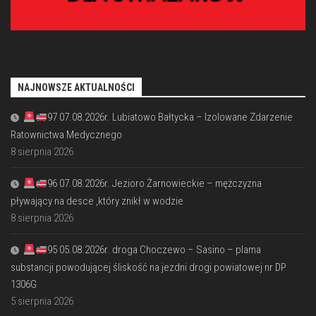
NAJNOWSZE AKTUALNOŚCI
97 07.08.2026r. Lubiatowo Bałtycka – Izolowane Zdarzenie
Ratownictwa Medycznego
8 sierpnia 2026
96 07.08.2026r. Jezioro Żarnowieckie – mężczyzna
pływający na desce ,który znikł w wodzie
8 sierpnia 2026
95 05.08.2026r. droga Choczewo – Sasino – plama
substancji powodującej śliskość na jezdni drogi powiatowej nr DP
1306G
5 sierpnia 2026