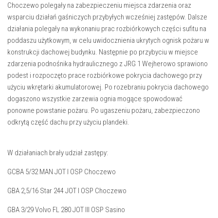
Choczewo polegały na zabezpieczeniu miejsca zdarzenia oraz
wsparciu działań gaśniczych przybyłych wcześniej zastępów. Dalsze
działania polegały na wykonaniu prac rozbiórkowych części sufitu na
poddaszu użytkowym, w celu uwidocznienia ukrytych ognisk pożaru w
konstrukcji dachowej budynku. Następnie po przybyciu w miejsce
zdarzenia podnośnika hydraulicznego z JRG 1 Wejherowo sprawiono
podest i rozpoczęto prace rozbiórkowe pokrycia dachowego przy
użyciu wkrętarki akumulatorowej. Po rozebraniu pokrycia dachowego
dogaszono wszystkie zarzewia ognia mogące spowodować
ponowne powstanie pożaru. Po ugaszeniu pożaru, zabezpieczono
odkrytą część dachu przy użyciu plandeki.
W działaniach brały udział zastępy:
GCBA 5/32 MAN JOT I OSP Choczewo
GBA 2,5/16 Star 244 JOT I OSP Choczewo
GBA 3/29 Volvo FL 280 JOT III OSP Sasino