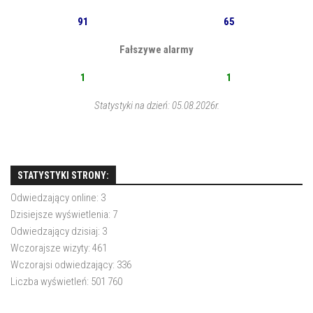
91
65
Fałszywe alarmy
1
1
Statystyki na dzień: 05.08.2026r.
STATYSTYKI STRONY:
Odwiedzający online:
3
Dzisiejsze wyświetlenia:
7
Odwiedzający dzisiaj:
3
Wczorajsze wizyty:
461
Wczorajsi odwiedzający:
336
Liczba wyświetleń:
501 760