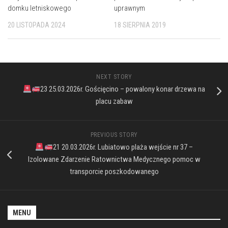
domku letniskowego
uprawnym
20 LISTOPADA 2024
18 SIERPNIA 2019
NEXT STORY
23 25.03.2026r. Gościęcino – powalony konar drzewa na
placu zabaw
PREVIOUS STORY
21 20.03.2026r. Lubiatowo plaża wejście nr 37 –
Izolowane Zdarzenie Ratownictwa Medycznego pomoc w
transporcie poszkodowanego
MENU