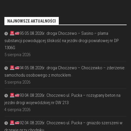
NAJNOWSZE AKTUALNOŚCI
95 05.08.2026r. droga Choczewo – Sasino – plama
substancji powodującej śliskość na jezdni drogi powiatowej nr DP
1306G
5 sierpnia 2026
94 05.08.2026r. droga Choczewo – Choczewko – zderzenie
samochodu osobowego z motocklem
5 sierpnia 2026
93 04.08.2026r. Choczewo ul. Pucka – rozsypany beton na
jezdni drogi wojewódzkiej nr DW 213
4 sierpnia 2026
92 04.08.2026r. Choczewo ul. Pucka – gniazdo szerszeni w
drzewie przy chodniku