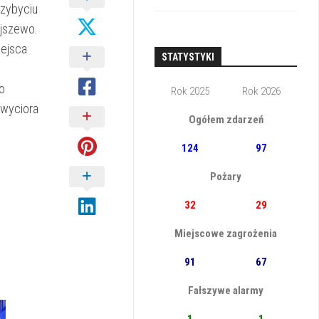
rzybyciu
ajszewo.
iejsca
STATYSTYKI
o
Rok 2025
Rok 2026
wyciora
Ogółem zdarzeń
124
97
Pożary
32
29
Miejscowe zagrożenia
91
67
Fałszywe alarmy