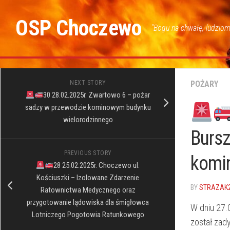
Skip
to
OSP Choczewo
"Bogu na chwałę, ludziom
content
NEXT STORY
POŻARY
30 28.02.2025r. Zwartowo 6 – pożar
sadzy w przewodzie kominowym budynku
wielorodzinnego
Bursz
PREVIOUS STORY
komi
28 25.02.2025r. Choczewo ul.
Kościuszki – Izolowane Zdarzenie
BY
STRAZAK
Ratownictwa Medycznego oraz
przygotowanie lądowiska dla śmigłowca
W dniu 27.
Lotniczego Pogotowia Ratunkowego
został za