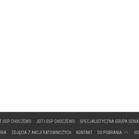
T OSP CHOCZEWO
JOT I OSP CHOCZEWO
SPECJALISTYCZNA GRUPA SONA
DOKUMENTY
ORIA
ZDJĘCIA Z AKCJI RATOWNICZYCH
KONTAKT
DO POBRANIA
R