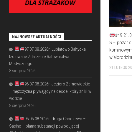
#49 21.0
NAJNOWSZE AKTUALNOŚCI
8 – pożar 
97 07.08.2026r. Lubiatowo Bałtycka –
kominowym
Izolowane Zdarzenie Ratownictwa
wielorodzi
Medycznego
21 LUTEGO 2
8 sierpnia 2026
96 07.08.2026r. Jezioro Żarnowieckie
– mężczyzna pływający na desce ,który znikł w
wodzie
8 sierpnia 2026
95 05.08.2026r. droga Choczewo –
Sasino – plama substancji powodującej