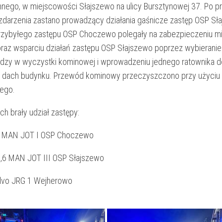
nnego, w miejscowości Słajszewo na ulicy Bursztynowej 37. Po p
zdarzenia zastano prowadzący działania gaśnicze zastęp OSP Sł
przybyłego zastępu OSP Choczewo polegały na zabezpieczeniu m
oraz wsparciu działań zastępu OSP Słajszewo poprzez wybieranie
adzy w wyczystki kominowej i wprowadzeniu jednego ratownika d
 dach budynku. Przewód kominowy przeczyszczono przy użyciu 
iego.
ch brały udział zastępy:
 MAN JOT I OSP Choczewo
,6 MAN JOT III OSP Słajszewo
lvo JRG 1 Wejherowo