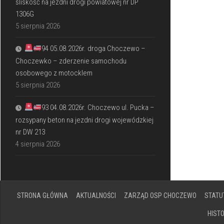
śliskość na jezdni drogi powiatowej nr DP
1306G
5 sierpnia 2026
94 05.08.2026r. droga Choczewo –
Choczewko – zderzenie samochodu
osobowego z motocklem
5 sierpnia 2026
93 04.08.2026r. Choczewo ul. Pucka –
rozsypany beton na jezdni drogi wojewódzkiej
nr DW 213
4 sierpnia 2026
STRONA GŁÓWNA
AKTUALNOŚCI
ZARZĄD OSP CHOCZEWO
STATU
HIST