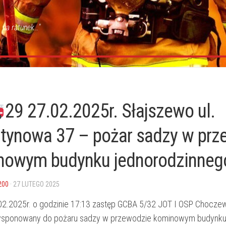
 na ratunek…"
29 27.02.2025r. Słajszewo ul.
tynowa 37 – pożar sadzy w prz
nowym budynku jednorodzinneg
200
· 27 LUTEGO 2025
02.2025r. o godzinie 17:13 zastęp GCBA 5/32 JOT I OSP Chocze
dysponowany do pożaru sadzy w przewodzie kominowym budynk