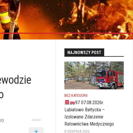
NAJNOWSZY POST
ewodzie
o
BEZ KATEGORII
97 07.08.2026r.
Lubiatowo Bałtycka –
Izolowane Zdarzenie
wo
SHARE
Ratownictwa Medycznego
u
8 SIERPNIA 2026