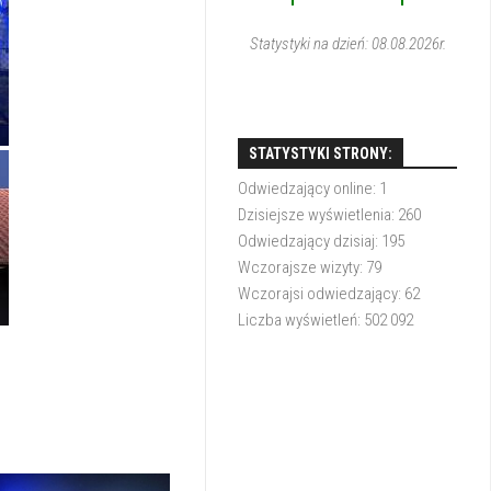
1
1
Statystyki na dzień: 08.08.2026r.
STATYSTYKI STRONY:
Odwiedzający online:
1
Dzisiejsze wyświetlenia:
260
Odwiedzający dzisiaj:
195
Wczorajsze wizyty:
79
Wczorajsi odwiedzający:
62
Liczba wyświetleń:
502 092