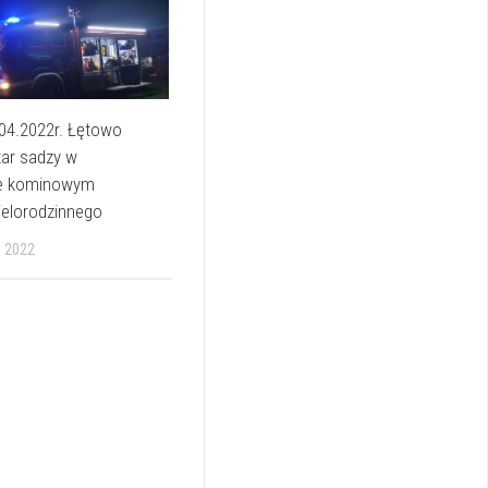
04.2022r. Łętowo
żar sadzy w
ie kominowym
ielorodzinnego
 2022