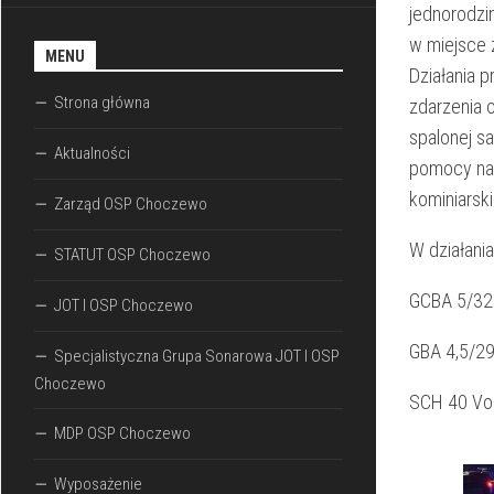
jednorodzi
w miejsce 
MENU
Działania 
Strona główna
zdarzenia 
spalonej s
Aktualności
pomocy na
kominiarsk
Zarząd OSP Choczewo
W działania
STATUT OSP Choczewo
GCBA 5/32
JOT I OSP Choczewo
GBA 4,5/29
Specjalistyczna Grupa Sonarowa JOT I OSP
Choczewo
SCH 40 Vo
MDP OSP Choczewo
Wyposażenie