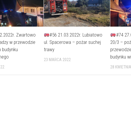
2.2022r. Zwartowo
#56 21.03.2022r. Lubiatowo
#74 27.
sadzy w przewodzie
ul. Spacerowa – pożar suchej
20/3 – po
 budynku
trawy
przewodz
nnego
budynku w
23 MARCA 2022
022
28 KWIETNIA