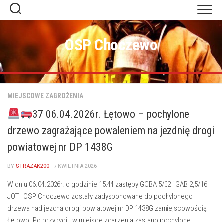
Skip
to
content
OSP Choczewo
MIEJSCOWE ZAGROŻENIA
37 06.04.2026r. Łętowo – pochylone
drzewo zagrażające powaleniem na jezdnię drogi
powiatowej nr DP 1438G
BY
STRAZAK200
· 7 KWIETNIA 2026
W dniu 06.04.2026r. o godzinie 15:44 zastępy GCBA 5/32 i GAB 2,5/16
JOT I OSP Choczewo zostały zadysponowane do pochylonego
drzewa nad jezdną drogi powiatowej nr DP 1438G zamiejscowością
Łętowo. Po przybyciu w miejsce zdarzenia zastano pochylone