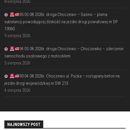
8 sierpnia 2026
95 05.08.2026r. droga Choczewo – Sasino – plama
substancji powodującej śliskość na jezdni drogi powiatowej nr DP
1306G
5 sierpnia 2026
94 05.08.2026r. droga Choczewo – Choczewko – zderzenie
samochodu osobowego z motocklem
5 sierpnia 2026
93 04.08.2026r. Choczewo ul. Pucka – rozsypany beton na
jezdni drogi wojewódzkiej nr DW 213
4 sierpnia 2026
NAJNOWSZY POST