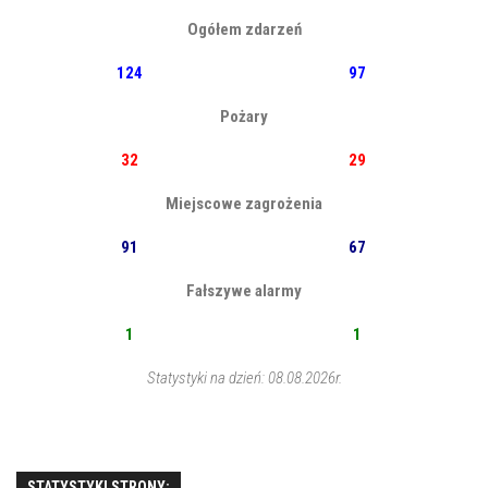
Ogółem zdarzeń
124
97
Pożary
32
29
Miejscowe zagrożenia
91
67
Fałszywe alarmy
1
1
Statystyki na dzień: 08.08.2026r.
STATYSTYKI STRONY: