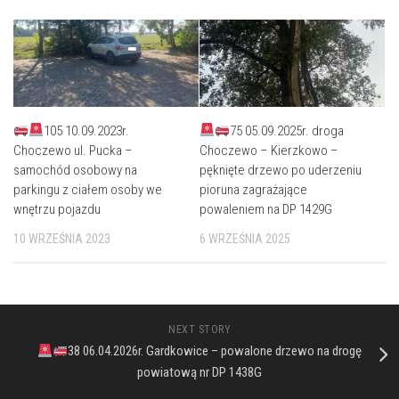
105 10.09.2023r.
75 05.09.2025r. droga
Choczewo ul. Pucka –
Choczewo – Kierzkowo –
samochód osobowy na
pęknięte drzewo po uderzeniu
parkingu z ciałem osoby we
pioruna zagrażające
wnętrzu pojazdu
powaleniem na DP 1429G
10 WRZEŚNIA 2023
6 WRZEŚNIA 2025
NEXT STORY
38 06.04.2026r. Gardkowice – powalone drzewo na drogę
powiatową nr DP 1438G