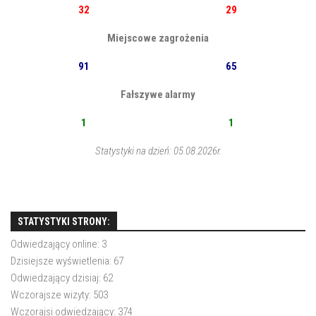
32
29
Miejscowe zagrożenia
91
65
Fałszywe alarmy
1
1
Statystyki na dzień: 05.08.2026r.
STATYSTYKI STRONY:
Odwiedzający online:
3
Dzisiejsze wyświetlenia:
67
Odwiedzający dzisiaj:
62
Wczorajsze wizyty:
503
Wczorajsi odwiedzający:
374