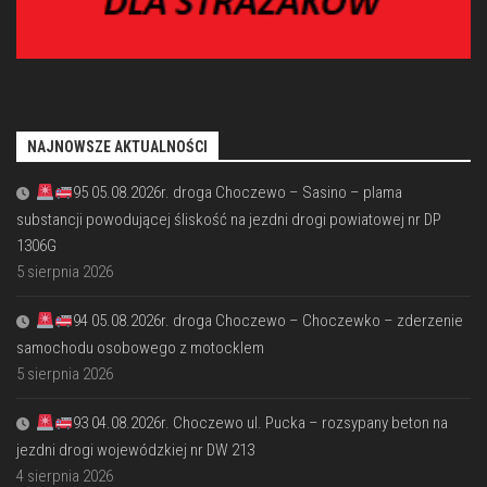
NAJNOWSZE AKTUALNOŚCI
95 05.08.2026r. droga Choczewo – Sasino – plama
substancji powodującej śliskość na jezdni drogi powiatowej nr DP
1306G
5 sierpnia 2026
94 05.08.2026r. droga Choczewo – Choczewko – zderzenie
samochodu osobowego z motocklem
5 sierpnia 2026
93 04.08.2026r. Choczewo ul. Pucka – rozsypany beton na
jezdni drogi wojewódzkiej nr DW 213
4 sierpnia 2026