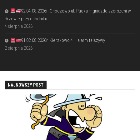
92 04.08.2026r. Choczewo ul. Pucka – gniazdo szerszeni w
drzewie przy chodniku
4 sierpnia 2026
91 02.08.2026r. Kierzkowo 4 – alarm fałszywy
2 sierpnia 2026
NAJNOWSZY POST