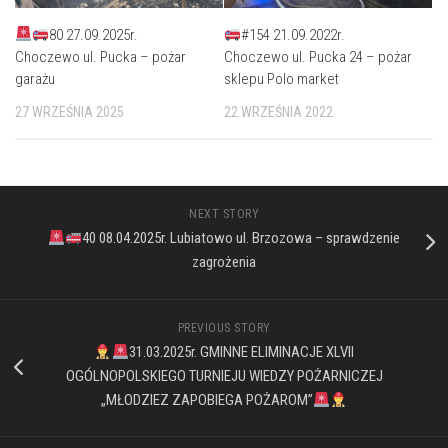
80 27.09.2025r.
#154 21.09.2022r.
Choczewo ul. Pucka – pożar
Choczewo ul. Pucka 24 – pożar
garażu
sklepu Polo market
27 WRZEŚNIA 2025
22 WRZEŚNIA 2022
NEXT STORY
40 08.04.2025r. Lubiatowo ul. Brzozowa – sprawdzenie
zagrożenia
PREVIOUS STORY
31.03.2025r. GMINNE ELIMINACJE XLVII
OGÓLNOPOLSKIEGO TURNIEJU WIEDZY POŻARNICZEJ
„MŁODZIEZ ZAPOBIEGA POŻAROM”