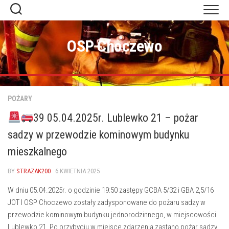
Skip
to
content
OSP Choczewo
POŻARY
39 05.04.2025r. Lublewko 21 – pożar
sadzy w przewodzie kominowym budynku
mieszkalnego
BY
STRAZAK200
· 6 KWIETNIA 2025
W dniu 05.04.2025r. o godzinie 19:50 zastępy GCBA 5/32 i GBA 2,5/16
JOT I OSP Choczewo zostały zadysponowane do pożaru sadzy w
przewodzie kominowym budynku jednorodzinnego, w miejscowości
Lublewko 21. Po przybyciu w miejsce zdarzenia zastano pożar sadzy