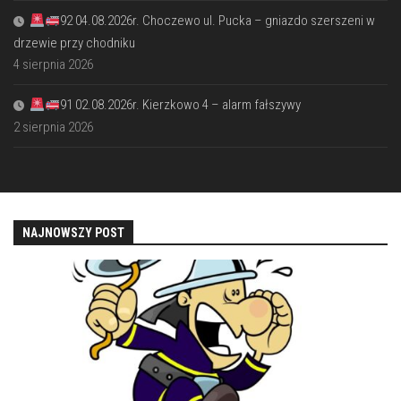
92 04.08.2026r. Choczewo ul. Pucka – gniazdo szerszeni w
drzewie przy chodniku
4 sierpnia 2026
91 02.08.2026r. Kierzkowo 4 – alarm fałszywy
2 sierpnia 2026
NAJNOWSZY POST