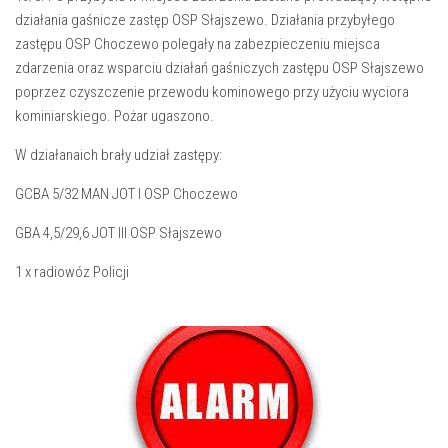
działania gaśnicze zastęp OSP Słajszewo. Działania przybyłego
zastępu OSP Choczewo polegały na zabezpieczeniu miejsca
zdarzenia oraz wsparciu działań gaśniczych zastępu OSP Słajszewo
poprzez czyszczenie przewodu kominowego przy użyciu wyciora
kominiarskiego. Pożar ugaszono.
W działanaich brały udział zastępy:
GCBA 5/32 MAN JOT I OSP Choczewo
GBA 4,5/29,6 JOT III OSP Słajszewo
1 x radiowóz Policji