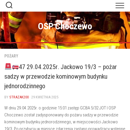
Skip
to
content
OSP Choczewo
POŻARY
47 29.04.2025r. Jackowo 19/3 – pożar
sadzy w przewodzie kominowym budynku
jednorodzinnego
BY
STRAZAK200
· 29 KWIETNIA 2025
W dniu 29.04.2025r. o godzinie 15:01 zastęp GCBA 5/32 JOT I OSP
Choczewo został zadysponowany do pożaru sadzy w przewodzie
kominowym budynku jednorodzinnego, w miejscowości Jackowo
19/3. Po przybyciu w miejsce zdarzenia zastano prowadzący wstępne