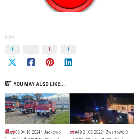
SHARE
YOU MAY ALSO LIKE...
86 04.10.2024r. Jackowo
#49 21.02.2022r. Zwartowo 8
1 – pożar zboża w magazynie
– pożar sadzy w przewodzie