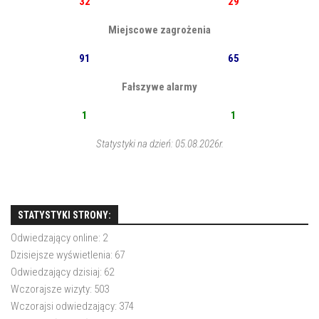
32
29
Miejscowe zagrożenia
91
65
Fałszywe alarmy
1
1
Statystyki na dzień: 05.08.2026r.
STATYSTYKI STRONY:
Odwiedzający online:
2
Dzisiejsze wyświetlenia:
67
Odwiedzający dzisiaj:
62
Wczorajsze wizyty:
503
Wczorajsi odwiedzający:
374