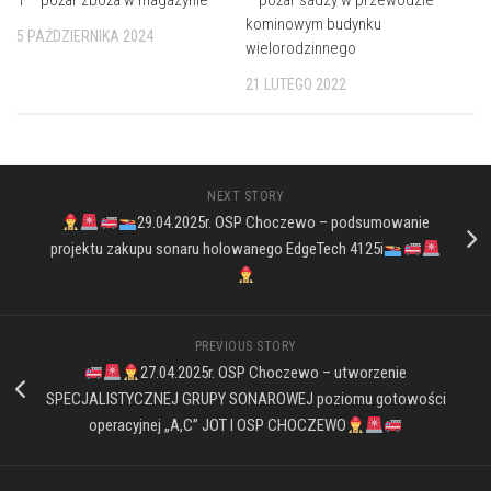
kominowym budynku
5 PAŹDZIERNIKA 2024
wielorodzinnego
21 LUTEGO 2022
NEXT STORY
29.04.2025r. OSP Choczewo – podsumowanie
projektu zakupu sonaru holowanego EdgeTech 4125i
PREVIOUS STORY
27.04.2025r. OSP Choczewo – utworzenie
SPECJALISTYCZNEJ GRUPY SONAROWEJ poziomu gotowości
operacyjnej „A,C” JOT I OSP CHOCZEWO