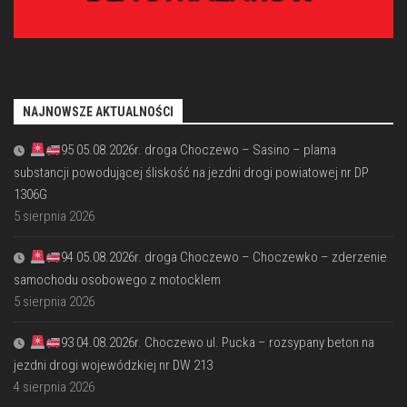
NAJNOWSZE AKTUALNOŚCI
95 05.08.2026r. droga Choczewo – Sasino – plama
substancji powodującej śliskość na jezdni drogi powiatowej nr DP
1306G
5 sierpnia 2026
94 05.08.2026r. droga Choczewo – Choczewko – zderzenie
samochodu osobowego z motocklem
5 sierpnia 2026
93 04.08.2026r. Choczewo ul. Pucka – rozsypany beton na
jezdni drogi wojewódzkiej nr DW 213
4 sierpnia 2026