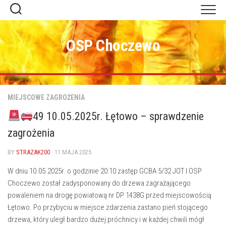
Skip
to
content
OSP Choczewo
MIEJSCOWE ZAGROŻENIA
49 10.05.2025r. Łętowo – sprawdzenie
zagrożenia
BY
STRAZAK200
· 11 MAJA 2025
W dniu 10.05.2025r. o godzinie 20:10 zastęp GCBA 5/32 JOT I OSP
Choczewo został zadysponowany do drzewa zagrażającego
powaleniem na drogę powiatową nr DP 1438G przed miejscowością
Łętowo. Po przybyciu w miejsce zdarzenia zastano pień stojącego
drzewa, który uległ bardzo dużej próchnicy i w każdej chwili mógł