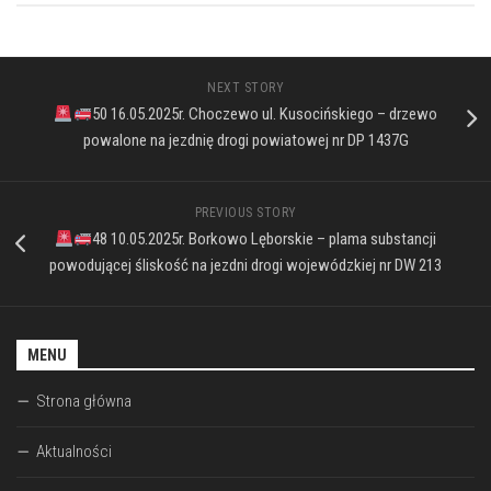
NEXT STORY
50 16.05.2025r. Choczewo ul. Kusocińskiego – drzewo
powalone na jezdnię drogi powiatowej nr DP 1437G
PREVIOUS STORY
48 10.05.2025r. Borkowo Lęborskie – plama substancji
powodującej śliskość na jezdni drogi wojewódzkiej nr DW 213
MENU
Strona główna
Aktualności