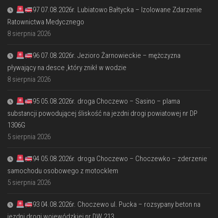
97 07.08.2026r. Lubiatowo Bałtycka – Izolowane Zdarzenie
Ratownictwa Medycznego
8 sierpnia 2026
96 07.08.2026r. Jezioro Żarnowieckie – mężczyzna
pływający na desce ,który znikł w wodzie
8 sierpnia 2026
95 05.08.2026r. droga Choczewo – Sasino – plama
substancji powodującej śliskość na jezdni drogi powiatowej nr DP
1306G
5 sierpnia 2026
94 05.08.2026r. droga Choczewo – Choczewko – zderzenie
samochodu osobowego z motocklem
5 sierpnia 2026
93 04.08.2026r. Choczewo ul. Pucka – rozsypany beton na
jezdni drogi wojewódzkiej nr DW 213