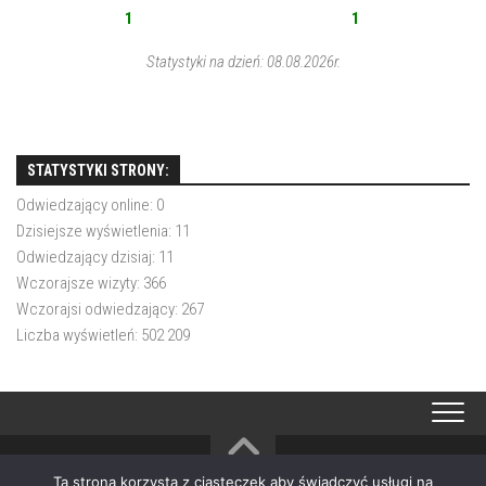
1
1
Statystyki na dzień: 08.08.2026r.
STATYSTYKI STRONY:
Odwiedzający online:
0
Dzisiejsze wyświetlenia:
11
Odwiedzający dzisiaj:
11
Wczorajsze wizyty:
366
Wczorajsi odwiedzający:
267
Liczba wyświetleń:
502 209
Ta strona korzysta z ciasteczek aby świadczyć usługi na