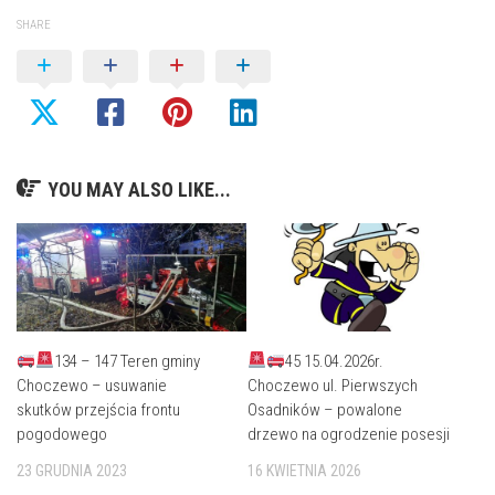
SHARE
YOU MAY ALSO LIKE...
134 – 147 Teren gminy
45 15.04.2026r.
Choczewo – usuwanie
Choczewo ul. Pierwszych
skutków przejścia frontu
Osadników – powalone
pogodowego
drzewo na ogrodzenie posesji
23 GRUDNIA 2023
16 KWIETNIA 2026