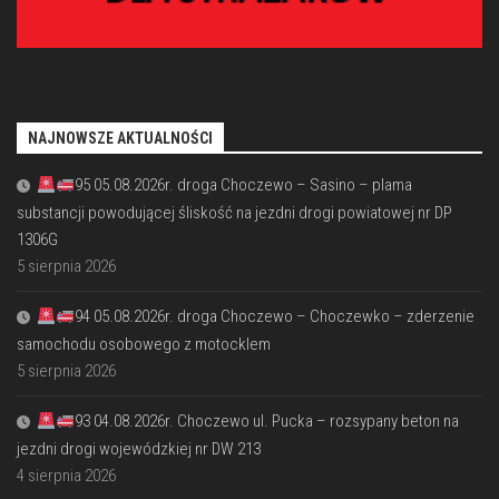
NAJNOWSZE AKTUALNOŚCI
95 05.08.2026r. droga Choczewo – Sasino – plama
substancji powodującej śliskość na jezdni drogi powiatowej nr DP
1306G
5 sierpnia 2026
94 05.08.2026r. droga Choczewo – Choczewko – zderzenie
samochodu osobowego z motocklem
5 sierpnia 2026
93 04.08.2026r. Choczewo ul. Pucka – rozsypany beton na
jezdni drogi wojewódzkiej nr DW 213
4 sierpnia 2026