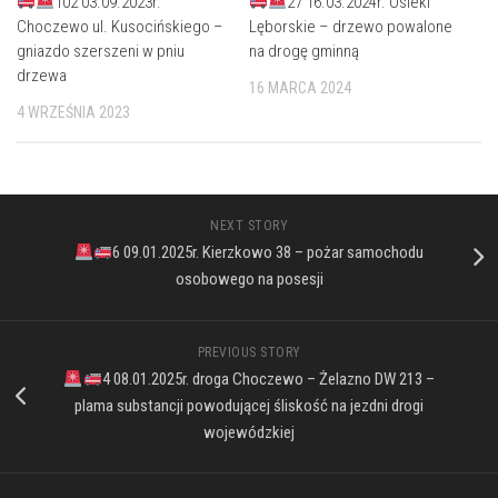
102 03.09.2023r.
27 16.03.2024r. Osieki
Choczewo ul. Kusocińskiego –
Lęborskie – drzewo powalone
gniazdo szerszeni w pniu
na drogę gminną
drzewa
16 MARCA 2024
4 WRZEŚNIA 2023
NEXT STORY
6 09.01.2025r. Kierzkowo 38 – pożar samochodu
osobowego na posesji
PREVIOUS STORY
4 08.01.2025r. droga Choczewo – Żelazno DW 213 –
plama substancji powodującej śliskość na jezdni drogi
wojewódzkiej