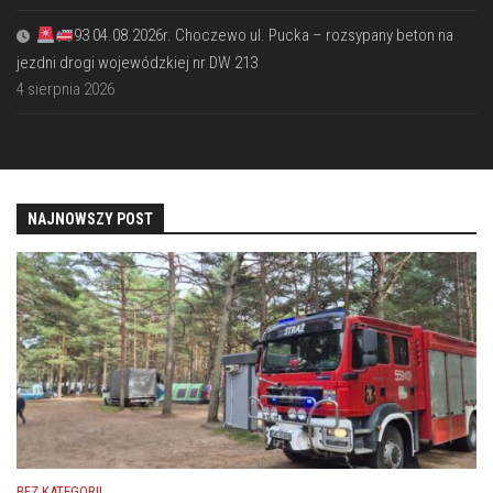
93 04.08.2026r. Choczewo ul. Pucka – rozsypany beton na
jezdni drogi wojewódzkiej nr DW 213
4 sierpnia 2026
NAJNOWSZY POST
BEZ KATEGORII