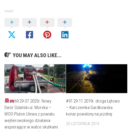
SHARE
YOU MAY ALSO LIKE...
69 29.07.2025r. Nowy
#91 29.11.2019r. droga Łętowo
Dwór Gdański ul. Morska –
– Karczemka Gardkowska
WOO Pluton Ulewa z powiatu
konar powalony na jezdnię
wejherowskiego działania
30 LISTOPADA 2019
wspierające w walce skutkami