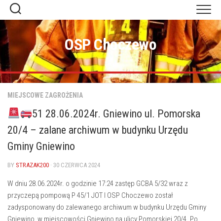
Skip
to
content
OSP Choczewo
MIEJSCOWE ZAGROŻENIA
51 28.06.2024r. Gniewino ul. Pomorska
20/4 – zalane archiwum w budynku Urzędu
Gminy Gniewino
BY
STRAZAK200
· 30 CZERWCA 2024
W dniu 28.06.2024r. o godzinie 17:24 zastęp GCBA 5/32 wraz z
przyczepą pompową P 45/1 JOT I OSP Choczewo został
zadysponowany do zalewanego archiwum w budynku Urzędu Gminy
Gniewino, w miejscowości Gniewino na ulicy Pomorskiej 20/4. Po