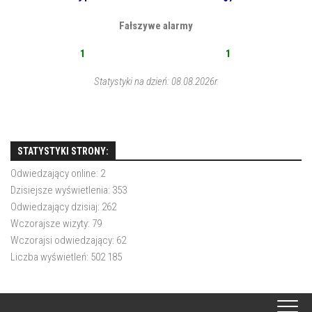
Fałszywe alarmy
1
1
Statystyki na dzień: 08.08.2026r.
STATYSTYKI STRONY:
Odwiedzający online:
2
Dzisiejsze wyświetlenia:
353
Odwiedzający dzisiaj:
262
Wczorajsze wizyty:
79
Wczorajsi odwiedzający:
62
Liczba wyświetleń:
502 185