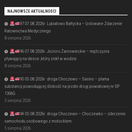
NAJNOWSZE AKTUALNOŚCI
97 07.08.2026r. Lubiatowo Bałtycka – Izolowane Zdarzenie
Ratownictwa Medycznego
8 sierpnia 2026
96 07.08.2026r. Jezioro Żarnowieckie – mężczyzna
pływający na desce ,który znikł w wodzie
8 sierpnia 2026
95 05.08.2026r. droga Choczewo – Sasino – plama
substancji powodującej śliskość na jezdni drogi powiatowej nr DP
1306G
5 sierpnia 2026
94 05.08.2026r. droga Choczewo – Choczewko – zderzenie
samochodu osobowego z motocklem
5 sierpnia 2026