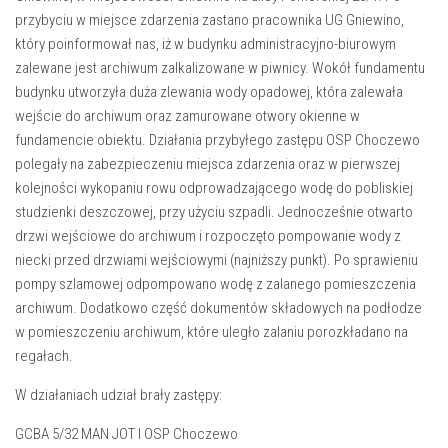
przybyciu w miejsce zdarzenia zastano pracownika UG Gniewino,
który poinformował nas, iż w budynku administracyjno-biurowym
zalewane jest archiwum zalkalizowane w piwnicy. Wokół fundamentu
budynku utworzyła duża zlewania wody opadowej, która zalewała
wejście do archiwum oraz zamurowane otwory okienne w
fundamencie obiektu. Działania przybyłego zastępu OSP Choczewo
polegały na zabezpieczeniu miejsca zdarzenia oraz w pierwszej
kolejności wykopaniu rowu odprowadzającego wodę do pobliskiej
studzienki deszczowej, przy użyciu szpadli. Jednocześnie otwarto
drzwi wejściowe do archiwum i rozpoczęto pompowanie wody z
niecki przed drzwiami wejściowymi (najniższy punkt). Po sprawieniu
pompy szlamowej odpompowano wodę z zalanego pomieszczenia
archiwum. Dodatkowo część dokumentów składowych na podłodze
w pomieszczeniu archiwum, które uległo zalaniu porozkładano na
regałach.
W działaniach udział brały zastępy:
GCBA 5/32 MAN JOT I OSP Choczewo