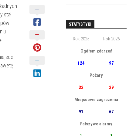
 żadnych
y stał
tępów
STATYSTYKI
niu
Rok 2025
Rok 2026
o-
Ogółem zdarzeń
iejsce
124
97
lawetę
Pożary
32
29
Miejscowe zagrożenia
91
67
Fałszywe alarmy