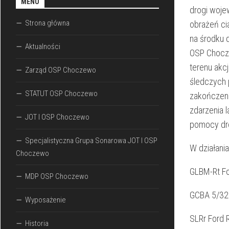
MENU
drogi woje
Strona główna
obrażeń ci
na środku 
Aktualności
OSP Chocze
terenu akc
Zarząd OSP Choczewo
śledczych 
STATUT OSP Choczewo
zakończeni
zdarzenia 
JOT I OSP Choczewo
pomocy dro
Specjalistyczna Grupa Sonarowa JOT I OSP
W działania
Choczewo
GLBM-Rt Fo
MDP OSP Choczewo
GCBA 5/32
Wyposażenie
SLRr Ford 
Historia