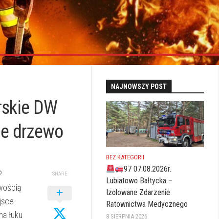
NAJNOWSZY POST
rskie DW
ne drzewo
BEZ KATEGORII
97 07.08.2026r.
P
SHARE
Lubiatowo Bałtycka –
wością
Izolowane Zdarzenie
jsce
Ratownictwa Medycznego
na łuku
8 SIERPNIA 2026