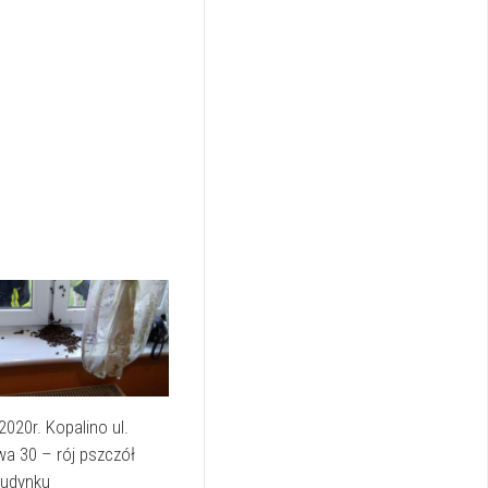
2020r. Kopalino ul.
a 30 – rój pszczół
budynku