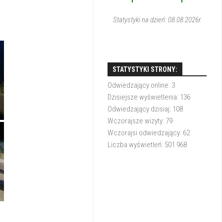
1
1
Statystyki na dzień: 08.08.2026r.
STATYSTYKI STRONY:
Odwiedzający online:
3
Dzisiejsze wyświetlenia:
136
Odwiedzający dzisiaj:
108
Wczorajsze wizyty:
79
Wczorajsi odwiedzający:
62
Liczba wyświetleń:
501 968