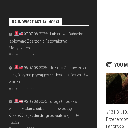
NAJNOWSZE AKTUALNOŚCI
97 07.08.2026r. Lubiatowo Bałtycka –
Izolowane Zdarzenie Ratownictwa
Medycznego
8 sierpnia 2026
YOU M
96 07.08.2026r. Jezioro Żarnowieckie
– mężczyzna pływający na desce ,który znikł w
wodzie
8 sierpnia 2026
95 05.08.2026r. droga Choczewo –
Sasino – plama substancji powodującej
#131 31.10.
śliskość na jezdni drogi powiatowej nr DP
Przebendo
1306G
Lęborskie –