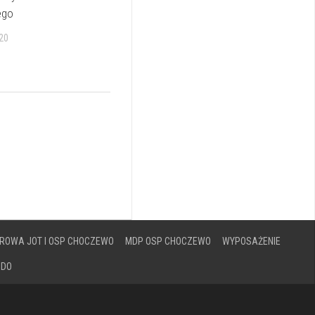
ego
20
ROWA JOT I OSP CHOCZEWO
MDP OSP CHOCZEWO
WYPOSAŻENIE
ODO