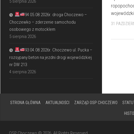
5 sierpnia 2026
ropopochod
wojewódzkie
94 05.08.2026r. droga Choczewo –
Choczewko – zderzenie samochodu
31 PAŹDZIER
osobowego z motocklem
5 sierpnia 2026
93 04.08.2026r. Choczewo ul. Pucka –
rozsypany beton na jezdni drogi wojewódzkiej
nr DW 213
4 sierpnia 2026
STRONA GŁÓWNA
AKTUALNOŚCI
ZARZĄD OSP CHOCZEWO
STATU
HIST
OSP Choczewo © 2026. All Rights Reserved.