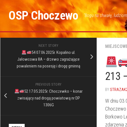
Skip
to
OSP Choczewo
"Bogu na chwałę, ludziom
content
NEXT STORY
MIEJSCOW
54 07.06.2025r. Kopalino ul.
Jałowcowa 8A – drzewo zagrażające
powaleniem na posesję i drogę gminną
213 
PREVIOUS STORY
BY
STRAZAK
52 17.05.2025r. Choczewko – konar
zwisający nad drogą powiatową nr DP
W dniu 03.
1306G
Choczewo 
Borkowo Lę
zdarzenia 