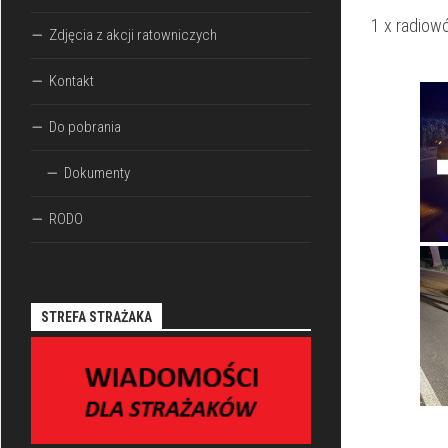
1 x radiowó
Zdjęcia z akcji ratowniczych
Kontakt
Do pobrania
Dokumenty
RODO
STREFA STRAŻAKA