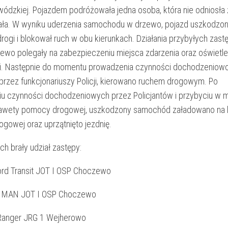
wódzkiej. Pojazdem podróżowała jedna osoba, która nie odniosła
ała. W wyniku uderzenia samochodu w drzewo, pojazd uszkodzon
drogi i blokował ruch w obu kierunkach. Działania przybyłych zas
wo polegały na zabezpieczeniu miejsca zdarzenia oraz oświetle
ji. Następnie do momentu prowadzenia czynności dochodzeniow
przez funkcjonariuszy Policji, kierowano ruchem drogowym. Po
u czynności dochodzeniowych przez Policjantów i przybyciu w m
lawety pomocy drogowej, uszkodzony samochód załadowano na 
gowej oraz uprzątnięto jezdnię.
ch brały udział zastępy:
rd Transit JOT I OSP Choczewo
 MAN JOT I OSP Choczewo
Ranger JRG 1 Wejherowo