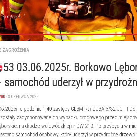
 na ratunek…"
E ZAGROŻENIA
53 03.06.2025r. Borkowo Lębo
– samochód uderzył w przydroż
200
· 3 CZERWCA 2025
06.2025r. o godzinie 1:40 zastępy GLBM-Rt i GCBA 5/32 JOT I OS
zostały zadysponowane do wypadku drogowego przed miejsco
borskie, na drodze wojewódzkiej nr DW 213. Po przybyciu w mie
zastano samochód osobowy, który uderzył w przydrożne drzewo 