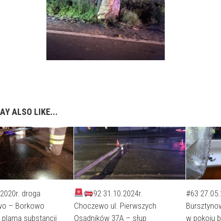
AY ALSO LIKE...
2020r. droga
92 31.10.2024r.
#63 27.05.
wo – Borkowo
Choczewo ul. Pierwszych
Bursztynow
 plama substancji
Osadników 37A – słup
w pokoju 