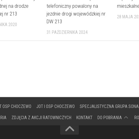
nej na drodze
telefoniczny powalony na
mieszkaln
j nr 213
jezdnie drogi wojewódzkiej nr
28 MAJA 20
DW 213
NIKA 2020
31 PAŹDZIERNIKA 2024
T OSP CHOCZEWO
JOT I OSP CHOCZEWO
SPECJALISTYCZNA GRUPA SONA
DOKUMENTY
ORIA
ZDJĘCIA Z AKCJI RATOWNICZYCH
KONTAKT
DO POBRANIA
R