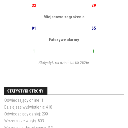
32
29
Miejscowe zagrożenia
91
65
Fałszywe alarmy
1
1
Statystyki na dzień: 05.08.2026r.
STATYSTYKI STRONY:
Odwiedzający online:
1
Dzisiejsze wyświetlenia:
418
Odwiedzający dzisiaj:
299
Wczorajsze wizyty:
503
Wczorajsi odwiedzający:
374