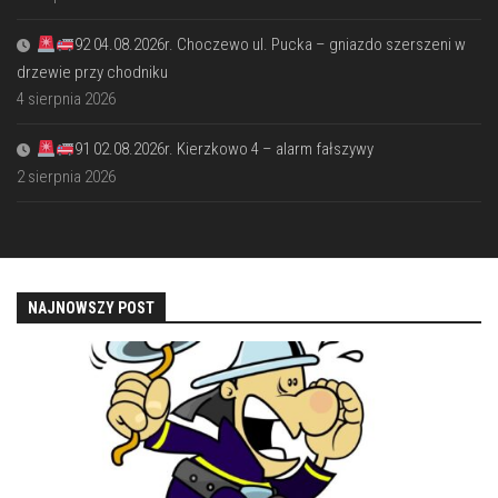
92 04.08.2026r. Choczewo ul. Pucka – gniazdo szerszeni w
drzewie przy chodniku
4 sierpnia 2026
91 02.08.2026r. Kierzkowo 4 – alarm fałszywy
2 sierpnia 2026
NAJNOWSZY POST