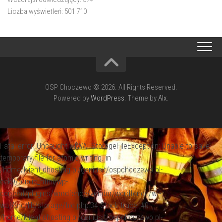
Liczba wyświetleń:
501 710
OSP Choczewo © 2026. All Rights Reserved.
Powered by
WordPress
. Theme by
Alx
.
Fatal error
: Uncaught wfWAFStorageFileException: Unable to save
temporary file for atomic writing. in
/home/klient.dhosting.pl/geniusit/ospchoczewo.pl-
eek9/public_html/wp-
content/plugins/wordfence/vendor/wordfence/wf-
waf/src/lib/storage/file.php:34 Stack trace: #0
/home/klient.dhosting.pl/geniusit/ospchoczewo.pl-