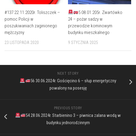
#137 22.11.2020r. Toliszczek –
5 08.01.205r. Zwartówko
pomoc Policji w
24 – pożar sadzy w
poszukiwaniach zaginionego
przewodzie kominowym
mężczyzny
budynku mieszkalnego
23 LISTOPADA 2020
9 STYCZNIA 2025
NEXT STORY
56 30.06.2024r. Gościęcino 6 – słup energetyczny
powalony na posesję
PREVIOUS STORY
54 28.06.2024r. Starbienino 3 – piwnica zalana wodą w
budynku jednorodzinnym