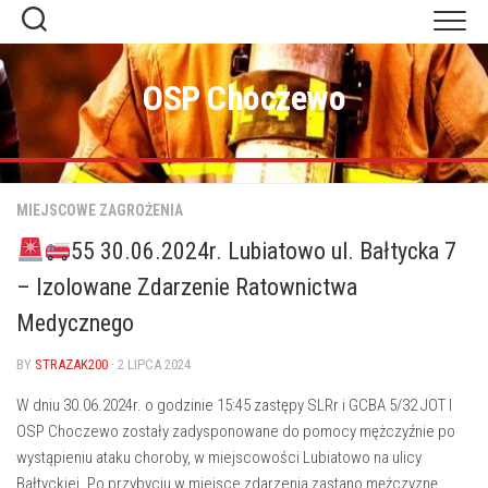
Skip
to
content
OSP Choczewo
MIEJSCOWE ZAGROŻENIA
55 30.06.2024r. Lubiatowo ul. Bałtycka 7
– Izolowane Zdarzenie Ratownictwa
Medycznego
BY
STRAZAK200
· 2 LIPCA 2024
W dniu 30.06.2024r. o godzinie 15:45 zastępy SLRr i GCBA 5/32 JOT I
OSP Choczewo zostały zadysponowane do pomocy mężczyźnie po
wystąpieniu ataku choroby, w miejscowości Lubiatowo na ulicy
Bałtyckiej. Po przybyciu w miejsce zdarzenia zastano mężczyznę