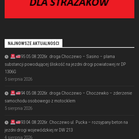
NAJNOWSZE AKTUALNOŚCI
95 05.08.2026r. droga Choczewo – Sasino – plama
substancji powodującej śliskość na jezdni drogi powiatowej nr DP
1306G
5 sierpnia 2026
94 05.08.2026r. droga Choczewo – Choczewko – zderzenie
samochodu osobowego z motocklem
5 sierpnia 2026
93 04.08.2026r. Choczewo ul. Pucka – rozsypany beton na
jezdni drogi wojewódzkiej nr DW 213
4 sierpnia 2026