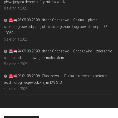
pływający na desce ,który znikł w wodzie
8 sierpnia 2026
95 05.08.2026r. droga Choczewo – Sasino – plama
substancji powodującej śliskość na jezdni drogi powiatowej nr DP
1306G
5 sierpnia 2026
94 05.08.2026r. droga Choczewo – Choczewko – zderzenie
samochodu osobowego z motocklem
5 sierpnia 2026
93 04.08.2026r. Choczewo ul. Pucka – rozsypany beton na
jezdni drogi wojewódzkiej nr DW 213
4 sierpnia 2026