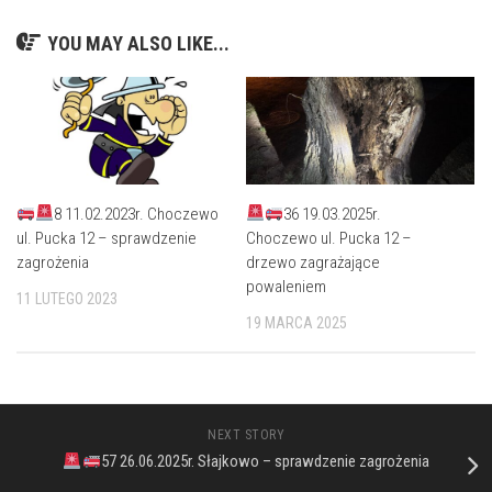
YOU MAY ALSO LIKE...
8 11.02.2023r. Choczewo
36 19.03.2025r.
ul. Pucka 12 – sprawdzenie
Choczewo ul. Pucka 12 –
zagrożenia
drzewo zagrażające
powaleniem
11 LUTEGO 2023
19 MARCA 2025
NEXT STORY
57 26.06.2025r. Słajkowo – sprawdzenie zagrożenia