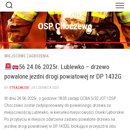
Skip
to
content
OSP Choczewo
MIEJSCOWE ZAGROŻENIA
56 24.06.2025r. Lublewko – drzewo
powalone jezdni drogi powiatowej nr DP 1432G
BY
STRAZAK200
· 24 CZERWCA 2025
W dniu 24.06.2025r. o godzinie 18:05 zastęp GCBA 5/32 JOT I OSP
Choczewo został zadysponowany do powalonego drzewa za
miejscowością Lublewko, w kierunku miejscowości Osieki Lęborskie.
Po przybyciu w miejsce zdarzenia zastano powalone drzewo na
jezdnię drogi powiatowej nr DP 1432G, blokujące przejazd w obu