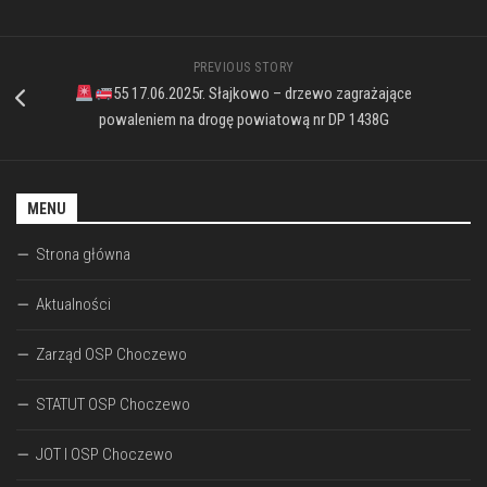
PREVIOUS STORY
55 17.06.2025r. Słajkowo – drzewo zagrażające
powaleniem na drogę powiatową nr DP 1438G
MENU
Strona główna
Aktualności
Zarząd OSP Choczewo
STATUT OSP Choczewo
JOT I OSP Choczewo