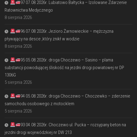
97 07.08.2026r. Lubiatowo Bałtycka – Izolowane Zdarzenie
Ratownictwa Medycznego
8 sierpnia 2026
96 07.08.2026r. Jezioro Żarnowieckie – mężczyzna
pływający na desce ,który znikł w wodzie
8 sierpnia 2026
95 05.08.2026r. droga Choczewo – Sasino – plama
substancji powodującej śliskość na jezdni drogi powiatowej nr DP
1306G
5 sierpnia 2026
94 05.08.2026r. droga Choczewo – Choczewko – zderzenie
samochodu osobowego z motocklem
5 sierpnia 2026
93 04.08.2026r. Choczewo ul. Pucka – rozsypany beton na
jezdni drogi wojewódzkiej nr DW 213