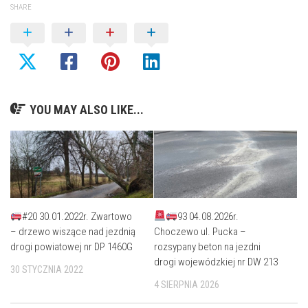
SHARE
YOU MAY ALSO LIKE...
#20 30.01.2022r. Zwartowo
93 04.08.2026r.
– drzewo wiszące nad jezdnią
Choczewo ul. Pucka –
drogi powiatowej nr DP 1460G
rozsypany beton na jezdni
drogi wojewódzkiej nr DW 213
30 STYCZNIA 2022
4 SIERPNIA 2026