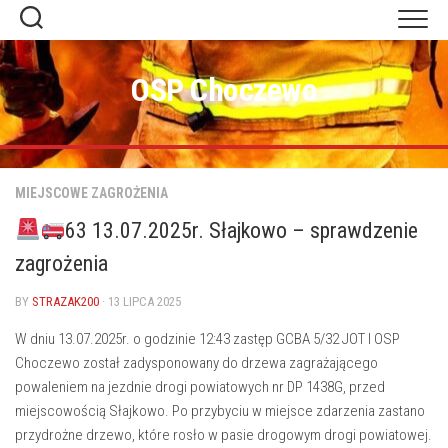
Skip
to
content
OSP Choczewo
MIEJSCOWE ZAGROŻENIA
63 13.07.2025r. Słajkowo – sprawdzenie
zagrożenia
BY
STRAZAK200
· 13 LIPCA 2025
W dniu 13.07.2025r. o godzinie 12:43 zastęp GCBA 5/32 JOT I OSP
Choczewo został zadysponowany do drzewa zagrażającego
powaleniem na jezdnie drogi powiatowych nr DP 1438G, przed
miejscowością Słajkowo. Po przybyciu w miejsce zdarzenia zastano
przydrożne drzewo, które rosło w pasie drogowym drogi powiatowej.