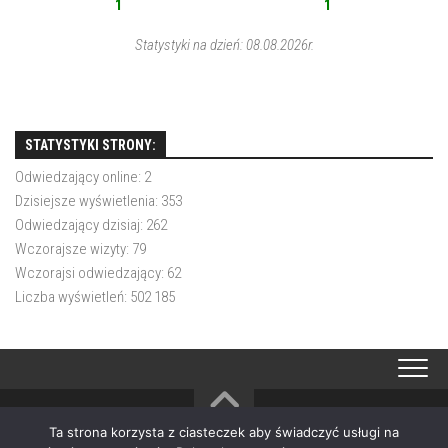
1
1
Statystyki na dzień: 08.08.2026r.
STATYSTYKI STRONY:
Odwiedzający online:
2
Dzisiejsze wyświetlenia:
353
Odwiedzający dzisiaj:
262
Wczorajsze wizyty:
79
Wczorajsi odwiedzający:
62
Liczba wyświetleń:
502 185
Ta strona korzysta z ciasteczek aby świadczyć usługi na