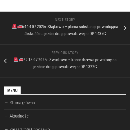
NEXT STORY
64 14.07.2025r. Słajkowo – plama substancji powodująca
śliskość na jezdni drogi powiatowej nr DP 1437G
PREVIOUS STORY
62 13.07.2025r. Zwartowo – konar drzewa powalony na
jezdnie drogi powiatowej nr DP 1322G
MENU
Strona główna
Aktualności
Zarząd OSP Choczewo