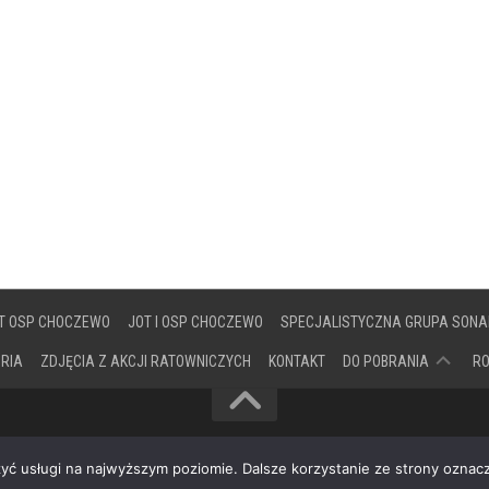
T OSP CHOCZEWO
JOT I OSP CHOCZEWO
SPECJALISTYCZNA GRUPA SONA
DOKUMENTY
ORIA
ZDJĘCIA Z AKCJI RATOWNICZYCH
KONTAKT
DO POBRANIA
R
zyć usługi na najwyższym poziomie. Dalsze korzystanie ze strony oznacz