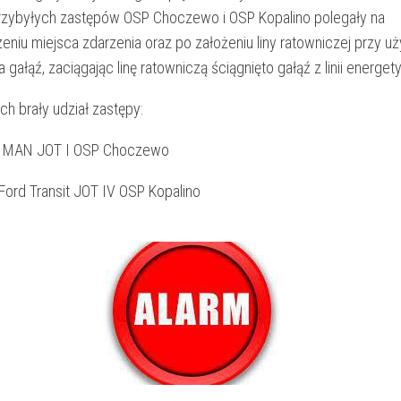
przybyłych zastępów OSP Choczewo i OSP Kopalino polegały na
niu miejsca zdarzenia oraz po założeniu liny ratowniczej przy uż
gałąź, zaciągając linę ratowniczą ściągnięto gałąź z linii energet
ch brały udział zastępy:
 MAN JOT I OSP Choczewo
Ford Transit JOT IV OSP Kopalino