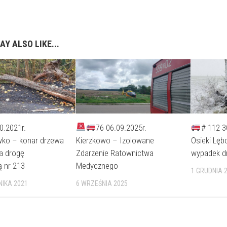
AY ALSO LIKE...
0.2021r.
76 06.09.2025r.
# 112 3
ko – konar drzewa
Kierzkowo – Izolowane
Osieki Lęb
a drogę
Zdarzenie Ratownictwa
wypadek d
 nr 213
Medycznego
1 GRUDNIA 
NIKA 2021
6 WRZEŚNIA 2025