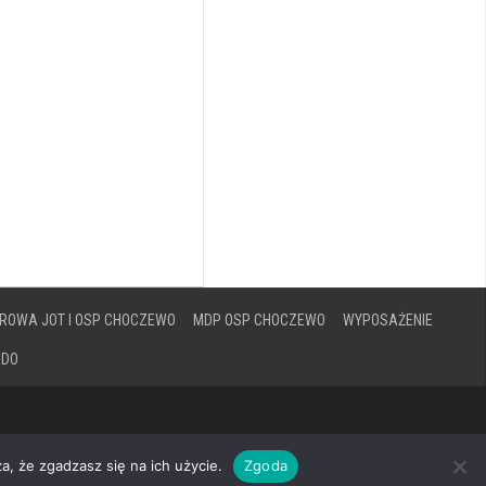
ROWA JOT I OSP CHOCZEWO
MDP OSP CHOCZEWO
WYPOSAŻENIE
ODO
a, że zgadzasz się na ich użycie.
Zgoda