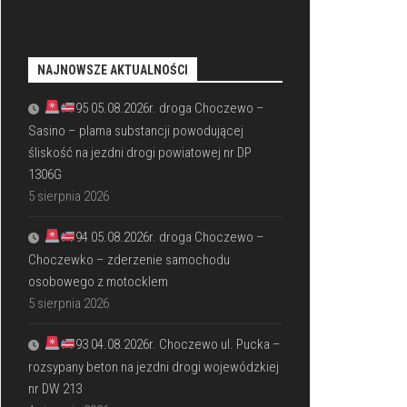
NAJNOWSZE AKTUALNOŚCI
95 05.08.2026r. droga Choczewo –
Sasino – plama substancji powodującej
śliskość na jezdni drogi powiatowej nr DP
1306G
5 sierpnia 2026
94 05.08.2026r. droga Choczewo –
Choczewko – zderzenie samochodu
osobowego z motocklem
5 sierpnia 2026
93 04.08.2026r. Choczewo ul. Pucka –
rozsypany beton na jezdni drogi wojewódzkiej
nr DW 213