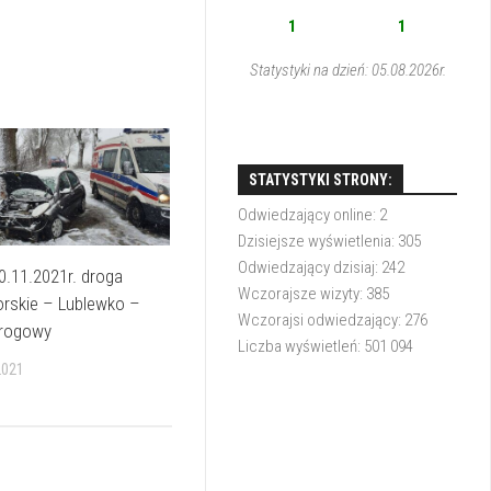
1
1
Statystyki na dzień: 05.08.2026r.
STATYSTYKI STRONY:
Odwiedzający online:
2
Dzisiejsze wyświetlenia:
305
Odwiedzający dzisiaj:
242
0.11.2021r. droga
Wczorajsze wizyty:
385
orskie – Lublewko –
Wczorajsi odwiedzający:
276
rogowy
Liczba wyświetleń:
501 094
2021