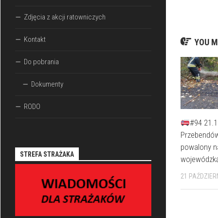
Zdjęcia z akcji ratowniczych
Kontakt
YOU M
Do pobrania
Dokumenty
RODO
#94 21.1
Przebendów
powalony n
STREFA STRAŻAKA
wojewódzką
21 PAŹDZIER