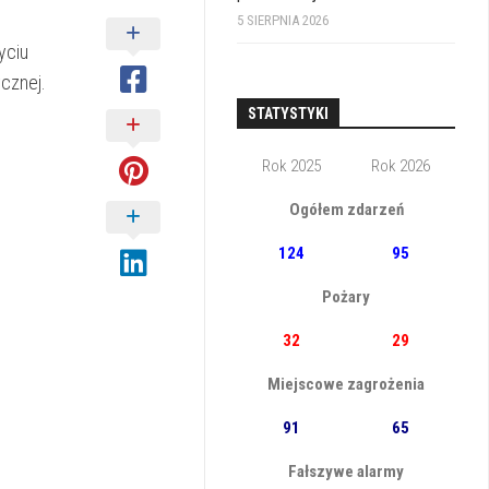
5 SIERPNIA 2026
yciu
ycznej.
STATYSTYKI
Rok 2025
Rok 2026
Ogółem zdarzeń
124
95
Pożary
32
29
Miejscowe zagrożenia
91
65
Fałszywe alarmy