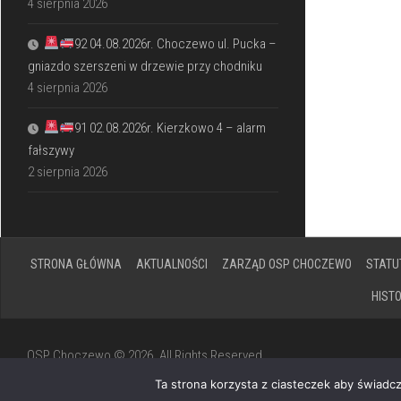
4 sierpnia 2026
92 04.08.2026r. Choczewo ul. Pucka –
gniazdo szerszeni w drzewie przy chodniku
4 sierpnia 2026
91 02.08.2026r. Kierzkowo 4 – alarm
fałszywy
2 sierpnia 2026
STRONA GŁÓWNA
AKTUALNOŚCI
ZARZĄD OSP CHOCZEWO
STATU
HIST
OSP Choczewo © 2026. All Rights Reserved.
Powered by
WordPress
. Theme by
Alx
.
Ta strona korzysta z ciasteczek aby świadc