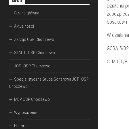
MENU
Działania 
Strona główna
zabezpiecze
bosaków na 
Aktualności
W działania
Zarząd OSP Choczewo
GCBA 5/32
STATUT OSP Choczewo
GLM 0,1/8 
JOT I OSP Choczewo
Specjalistyczna Grupa Sonarowa JOT I OSP
Choczewo
MDP OSP Choczewo
Wyposażenie
Historia