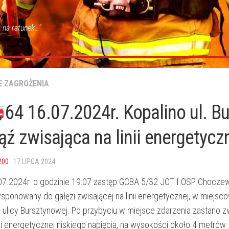
 na ratunek…"
E ZAGROŻENIA
64 16.07.2024r. Kopalino ul. B
ąź zwisająca na linii energetycz
200
· 17 LIPCA 2024
07.2024r. o godzinie 19:07 zastęp GCBA 5/32 JOT I OSP Chocze
ysponowany do gałęzi zwisającej na linii energetycznej, w miejsc
a ulicy Bursztynowej. Po przybyciu w miejsce zdarzenia zastano z
nii energetycznej niskiego napięcia, na wysokości około 4 metrów.