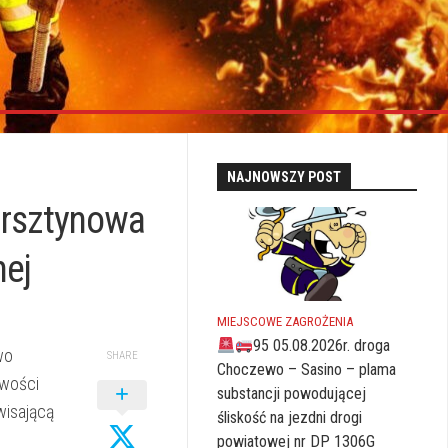
NAJNOWSZY POST
ursztynowa
nej
MIEJSCOWE ZAGROŻENIA
95 05.08.2026r. droga
wo
SHARE
Choczewo – Sasino – plama
owości
substancji powodującej
wisającą
śliskość na jezdni drogi
powiatowej nr DP 1306G