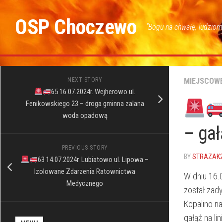
Skip
to
OSP Choczewo
"Bogu na chwałę, ludziom
content
NEXT STORY
MIEJSCOW
65 16.07.2024r. Wejherowo ul.
Fenikowskiego 23 – droga gminna zalana
woda opadową
– gał
PREVIOUS STORY
BY
STRAZAK
63 14.07.2024r. Lubiatowo ul. Lipowa –
Izolowane Zdarzenia Ratownictwa
W dniu 16.
Medycznego
został zad
Kopalino n
gałąź na li