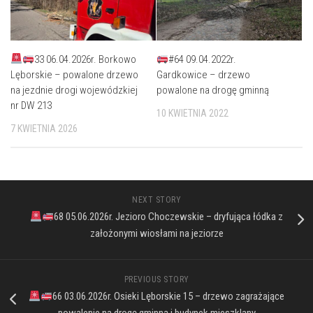
33 06.04.2026r. Borkowo
#64 09.04.2022r.
Lęborskie – powalone drzewo
Gardkowice – drzewo
na jezdnie drogi wojewódzkiej
powalone na drogę gminną
nr DW 213
10 KWIETNIA 2022
7 KWIETNIA 2026
NEXT STORY
68 05.06.2026r. Jezioro Choczewskie – dryfująca łódka z
założonymi wiosłami na jeziorze
PREVIOUS STORY
66 03.06.2026r. Osieki Lęborskie 15 – drzewo zagrażające