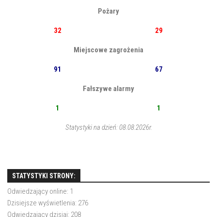
Pożary
32
29
Miejscowe zagrożenia
91
67
Fałszywe alarmy
1
1
Statystyki na dzień: 08.08.2026r.
STATYSTYKI STRONY:
Odwiedzający online:
1
Dzisiejsze wyświetlenia:
276
Odwiedzający dzisiaj:
208