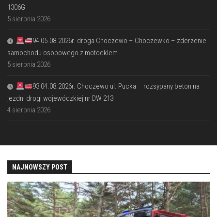
1306G
5 sierpnia 2026
94 05.08.2026r. droga Choczewo – Choczewko – zderzenie
samochodu osobowego z motocklem
5 sierpnia 2026
93 04.08.2026r. Choczewo ul. Pucka – rozsypany beton na
jezdni drogi wojewódzkiej nr DW 213
4 sierpnia 2026
NAJNOWSZY POST