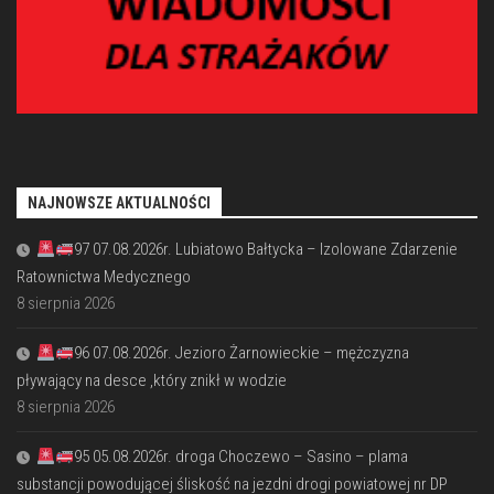
NAJNOWSZE AKTUALNOŚCI
97 07.08.2026r. Lubiatowo Bałtycka – Izolowane Zdarzenie
Ratownictwa Medycznego
8 sierpnia 2026
96 07.08.2026r. Jezioro Żarnowieckie – mężczyzna
pływający na desce ,który znikł w wodzie
8 sierpnia 2026
95 05.08.2026r. droga Choczewo – Sasino – plama
substancji powodującej śliskość na jezdni drogi powiatowej nr DP