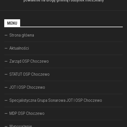
powalenie na drogę gminną i budynek mieszklany
MENU
Strona główna
Aktualności
Zarząd OSP Choczewo
STATUT OSP Choczewo
JOT I OSP Choczewo
Specjalistyczna Grupa Sonarowa JOT I OSP Choczewo
MDP OSP Choczewo
Wyposażenie