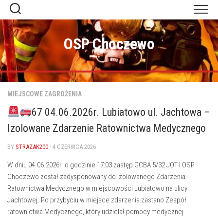
Skip
to
content
OSP Choczewo
MIEJSCOWE ZAGROŻENIA
67 04.06.2026r. Lubiatowo ul. Jachtowa –
Izolowane Zdarzenie Ratownictwa Medycznego
BY
STRAZAK200
· 4 CZERWCA 2026
W dniu 04.06.2026r. o godzinie 17:03 zastęp GCBA 5/32 JOT I OSP
Choczewo został zadysponowany do Izolowanego Zdarzenia
Ratownictwa Medycznego w miejscowości Lubiatowo na ulicy
Jachtowej. Po przybyciu w miejsce zdarzenia zastano Zespół
ratownictwa Medycznego, który udzielał pomocy medycznej