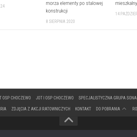
morza elementy po stalowej
mieszkaln
024
konstrukcji
14 PAŹDZIE
8 SIERPNIA 2020
T OSP CHOCZEWO
JOT I OSP CHOCZEWO
SPECJALISTYCZNA GRUPA SONA
DOKUMENTY
ORIA
ZDJĘCIA Z AKCJI RATOWNICZYCH
KONTAKT
DO POBRANIA
R