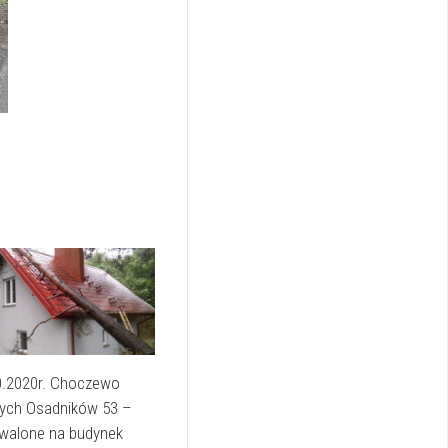
0.2020r. Choczewo
zych Osadników 53 –
walone na budynek