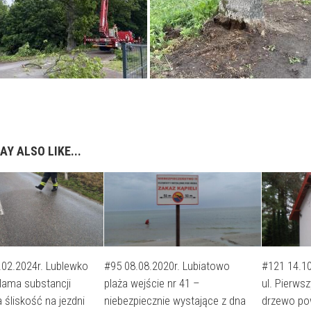
AY ALSO LIKE...
.02.2024r. Lublewko
#95 08.08.2020r. Lubiatowo
#121 14.1
lama substancji
plaża wejście nr 41 –
ul. Pierws
śliskość na jezdni
niebezpiecznie wystające z dna
drzewo po