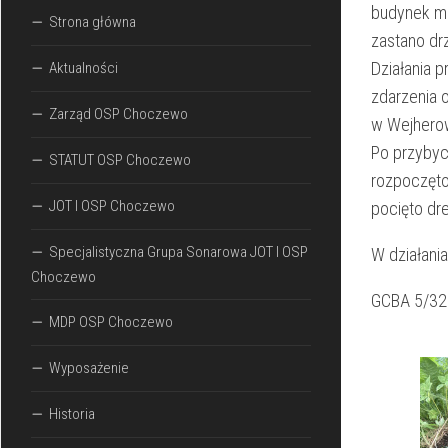
budynek mi
Strona główna
zastano dr
Działania 
Aktualności
zdarzenia 
Zarząd OSP Choczewo
w Wejherow
Po przybyc
STATUT OSP Choczewo
rozpoczęto
JOT I OSP Choczewo
pocięto dr
Specjalistyczna Grupa Sonarowa JOT I OSP
W działania
Choczewo
GCBA 5/32
MDP OSP Choczewo
Wyposażenie
Historia