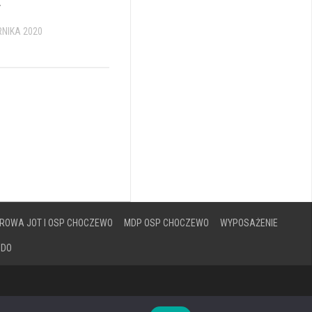
y
RNIKA 2020
ROWA JOT I OSP CHOCZEWO
MDP OSP CHOCZEWO
WYPOSAŻENIE
ODO