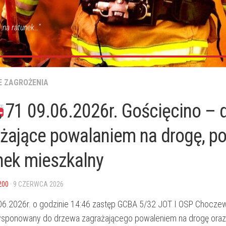
 na ratunek…"
E ZAGROŻENIA
71 09.06.2026r. Gościęcino – 
żające powalaniem na drogę, po
nek mieszkalny
200
· 9 CZERWCA 2026
06.2026r. o godzinie 14:46 zastęp GCBA 5/32 JOT I OSP Chocze
ysponowany do drzewa zagrażającego powaleniem na drogę oraz