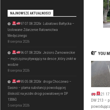
NAJNOWSZE AKTUALNOŚCI
97 07.08.2026r. Lubiatowo Bałtycka –
Izolowane Zdarzenie Ratownictwa
Medycznego
8 sierpnia 2026
96 07.08.2026r. Jezioro Żarnowieckie
YOU M
– mężczyzna pływający na desce ,który znikł w
wodzie
8 sierpnia 2026
95 05.08.2026r. droga Choczewo –
Sasino – plama substancji powodującej
śliskość na jezdni drogi powiatowej nr DP
21 17
1306G
DW 213 – p
5 sierpnia 2026
powodująca 