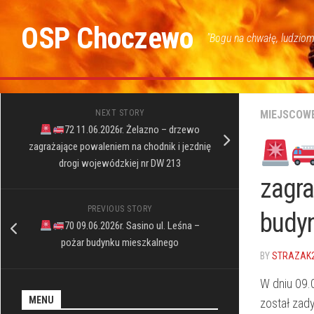
Skip
to
OSP Choczewo
"Bogu na chwałę, ludziom
content
NEXT STORY
MIEJSCOW
72 11.06.2026r. Żelazno – drzewo
zagrażające powaleniem na chodnik i jezdnię
drogi wojewódzkiej nr DW 213
zagra
PREVIOUS STORY
budy
70 09.06.2026r. Sasino ul. Leśna –
pożar budynku mieszkalnego
BY
STRAZAK
W dniu 09.
MENU
został zad