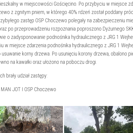
eszkalny w miejscowości Gościęcino. Po przybyciu w miejsce zd
zewo z zgnitym pniem, w którego 40% rdzeń został poddany próc
przybyłego zastęp OSP Choczewo polegały na zabezpieczeniu mi
oraz po przeprowadzeniu rozpoznania poproszono Dyżurnego SK
ie o zadysponowanie podnośnika hydraulicznego z JRG 1 Wejh
iu w miejsce zdarzenia podnośnika hydraulicznego z JRG 1 Wejh
 usuwanie korny drzewa. Po usunięciu korony drzewa, obalono pie
ewno na kawałki oraz ułożono na poboczu drogi.
ch brały udział zastępy:
 MAN JOT I OSP Choczewo