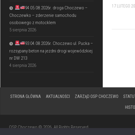
17 LUTEGO 2
94 05.08.2026r. droga Choczewo –
Choczewko – zderzenie samochodu
osobowego z motocklem
5 sierpnia 2026
93 04.08.2026r. Choczewo ul. Pucka –
rozsypany beton na jezdni drogi wojewódzkiej
nr DW 213
4 sierpnia 2026
STRONA GŁÓWNA
AKTUALNOŚCI
ZARZĄD OSP CHOCZEWO
STATU
HIST
OSP Choczewo © 2026. All Rights Reserved.
Powered by
WordPress
. Theme by
Alx
.