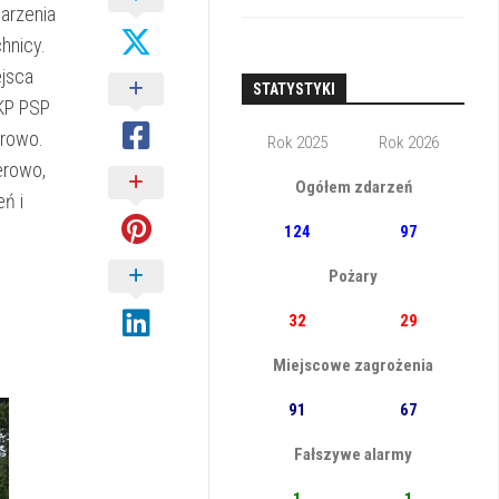
arzenia
hnicy.
ejsca
STATYSTYKI
KP PSP
erowo.
Rok 2025
Rok 2026
erowo,
Ogółem zdarzeń
ń i
124
97
Pożary
32
29
Miejscowe zagrożenia
91
67
Fałszywe alarmy