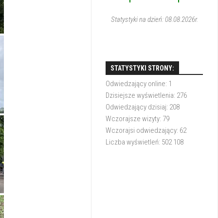
1
1
Statystyki na dzień: 08.08.2026r.
STATYSTYKI STRONY:
Odwiedzający online:
1
Dzisiejsze wyświetlenia:
276
Odwiedzający dzisiaj:
208
Wczorajsze wizyty:
79
Wczorajsi odwiedzający:
62
Liczba wyświetleń:
502 108