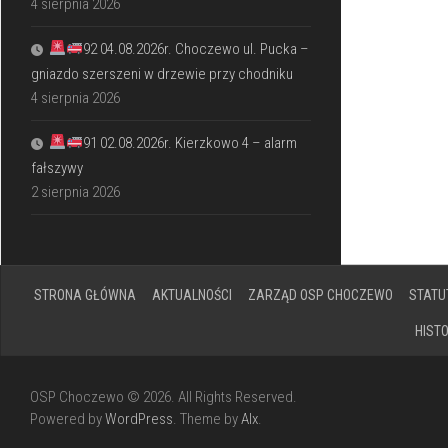
4 sierpnia 2026
92 04.08.2026r. Choczewo ul. Pucka –
gniazdo szerszeni w drzewie przy chodniku
4 sierpnia 2026
91 02.08.2026r. Kierzkowo 4 – alarm
fałszywy
2 sierpnia 2026
STRONA GŁÓWNA
AKTUALNOŚCI
ZARZĄD OSP CHOCZEWO
STATU
HIST
OSP Choczewo © 2026. All Rights Reserved.
Powered by
WordPress
. Theme by
Alx
.