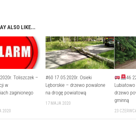
AY ALSO LIKE...
2020r. Toliszczek –
#60 17.05.2020r. Osieki
46 2
ji w
Lęborskie – drzewo powalone
Lubiatowo 
iach zaginionego
na drogę powiatową
drzewo po
gminną
17 MAJA 2020
A 2020
23 CZERWC