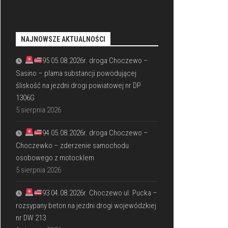
NAJNOWSZE AKTUALNOŚCI
95 05.08.2026r. droga Choczewo –
Sasino – plama substancji powodującej
śliskość na jezdni drogi powiatowej nr DP
1306G
5 sierpnia 2026
94 05.08.2026r. droga Choczewo –
Choczewko – zderzenie samochodu
osobowego z motocklem
5 sierpnia 2026
93 04.08.2026r. Choczewo ul. Pucka –
rozsypany beton na jezdni drogi wojewódzkiej
nr DW 213