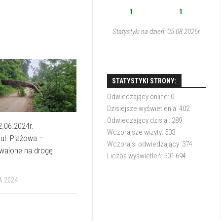
1
1
Statystyki na dzień: 05.08.2026r.
STATYSTYKI STRONY:
Odwiedzający online:
0
Dzisiejsze wyświetlenia:
402
Odwiedzający dzisiaj:
289
2.06.2024r.
Wczorajsze wizyty:
503
ul. Plażowa –
Wczorajsi odwiedzający:
374
walone na drogę
Liczba wyświetleń:
501 694
A 2024