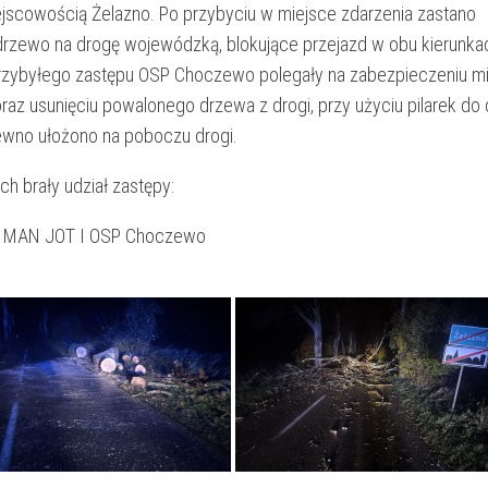
ejscowością Żelazno. Po przybyciu w miejsce zdarzenia zastano
rzewo na drogę wojewódzką, blokujące przejazd w obu kierunka
przybyłego zastępu OSP Choczewo polegały na zabezpieczeniu m
oraz usunięciu powalonego drzewa z drogi, przy użyciu pilarek do
ewno ułożono na poboczu drogi.
ch brały udział zastępy:
 MAN JOT I OSP Choczewo