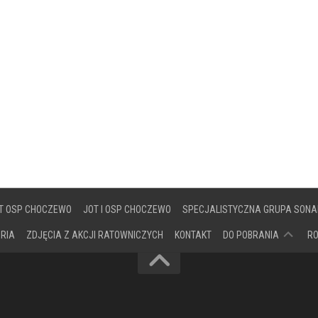
T OSP CHOCZEWO
JOT I OSP CHOCZEWO
SPECJALISTYCZNA GRUPA SONA
DOKUMENTY
ORIA
ZDJĘCIA Z AKCJI RATOWNICZYCH
KONTAKT
DO POBRANIA
R