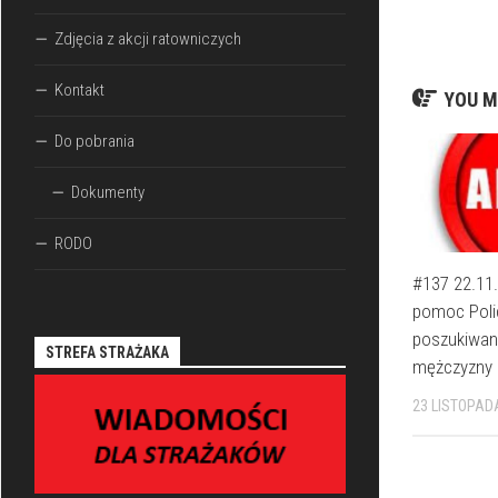
Zdjęcia z akcji ratowniczych
Kontakt
YOU M
Do pobrania
Dokumenty
RODO
#137 22.11.
pomoc Polic
poszukiwan
STREFA STRAŻAKA
mężczyzny
23 LISTOPAD