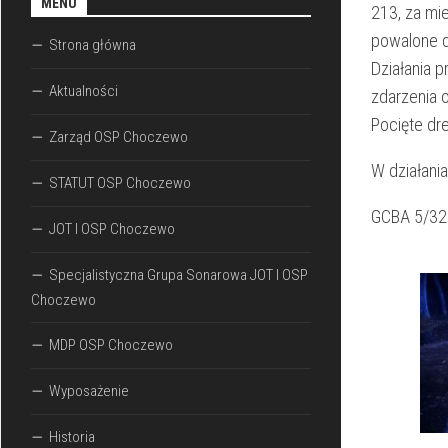
MENU
213, za mi
powalone d
Strona główna
Działania 
Aktualności
zdarzenia 
Pocięte dr
Zarząd OSP Choczewo
W działania
STATUT OSP Choczewo
GCBA 5/32
JOT I OSP Choczewo
Specjalistyczna Grupa Sonarowa JOT I OSP
Choczewo
MDP OSP Choczewo
Wyposażenie
Historia