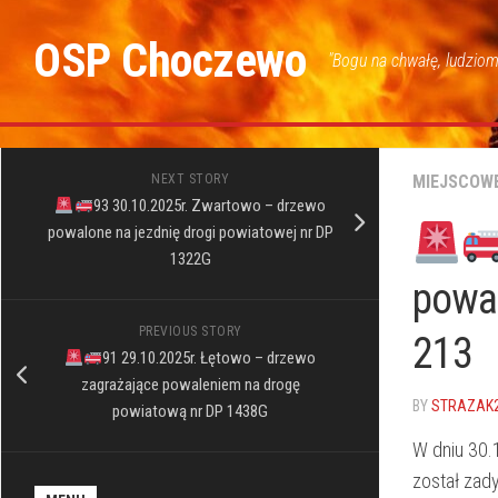
Skip
to
OSP Choczewo
"Bogu na chwałę, ludziom
content
NEXT STORY
MIEJSCOW
93 30.10.2025r. Zwartowo – drzewo
powalone na jezdnię drogi powiatowej nr DP
1322G
powal
PREVIOUS STORY
213
91 29.10.2025r. Łętowo – drzewo
zagrażające powaleniem na drogę
BY
STRAZAK
powiatową nr DP 1438G
W dniu 30.
został zad