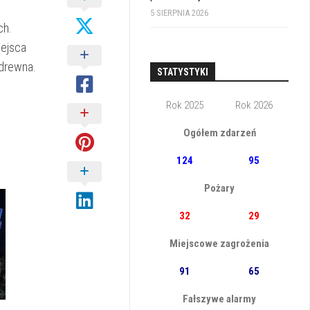
5 SIERPNIA 2026
ch.
iejsca
 drewna.
STATYSTYKI
Rok 2025
Rok 2026
Ogółem zdarzeń
124
95
Pożary
32
29
Miejscowe zagrożenia
91
65
Fałszywe alarmy