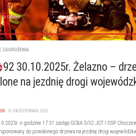
 na ratunek…"
E ZAGROŻENIA
92 30.10.2025r. Żelazno – drz
one na jezdnię drogi wojewódzk
200
· 31 PAŹDZIERNIKA 2025
10.2025r. o godzinie 17:31 zastęp GCBA 5/32 JOT I OSP Chocze
ysponowany do powalonego drzewa na jezdnię drogi wojewódzki