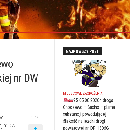
NAJNOWSZY POST
ewo
iej nr DW
MIEJSCOWE ZAGROŻENIA
95 05.08.2026r. droga
Choczewo – Sasino – plama
substancji powodującej
wo
SHARE
śliskość na jezdni drogi
ej nr DW
powiatowej nr DP 1306G