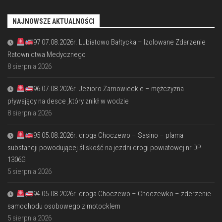
NAJNOWSZE AKTUALNOŚCI
97 07.08.2026r. Lubiatowo Bałtycka – Izolowane Zdarzenie
Ratownictwa Medycznego
8 sierpnia 2026
96 07.08.2026r. Jezioro Żarnowieckie – mężczyzna
pływający na desce ,który znikł w wodzie
8 sierpnia 2026
95 05.08.2026r. droga Choczewo – Sasino – plama
substancji powodującej śliskość na jezdni drogi powiatowej nr DP
1306G
5 sierpnia 2026
94 05.08.2026r. droga Choczewo – Choczewko – zderzenie
samochodu osobowego z motocklem
5 sierpnia 2026