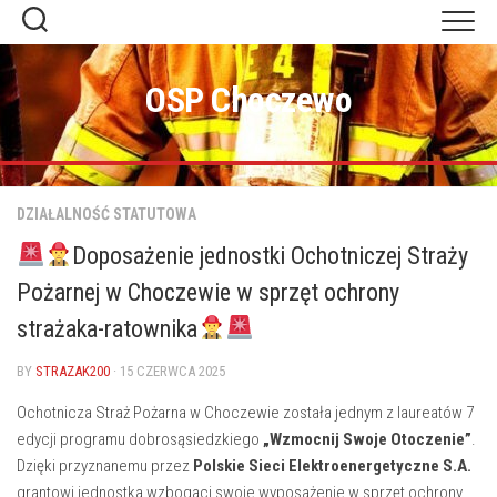
Skip
to
content
OSP Choczewo
DZIAŁALNOŚĆ STATUTOWA
Doposażenie jednostki Ochotniczej Straży
Pożarnej w Choczewie w sprzęt ochrony
strażaka-ratownika
BY
STRAZAK200
· 15 CZERWCA 2025
Ochotnicza Straż Pożarna w Choczewie została jednym z laureatów 7
edycji programu dobrosąsiedzkiego
„Wzmocnij Swoje Otoczenie”
.
Dzięki przyznanemu przez
Polskie Sieci Elektroenergetyczne S.A.
grantowi jednostka wzbogaci swoje wyposażenie w sprzęt ochrony