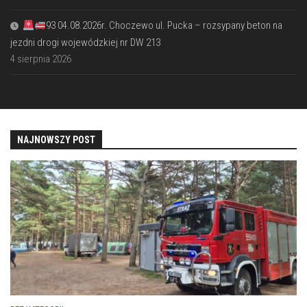
93 04.08.2026r. Choczewo ul. Pucka – rozsypany beton na
jezdni drogi wojewódzkiej nr DW 213
4 sierpnia 2026
NAJNOWSZY POST