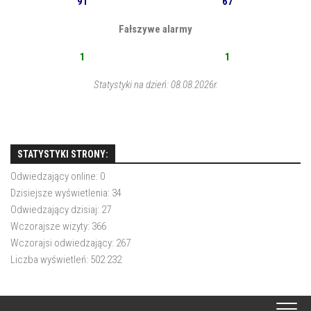
91
67
Fałszywe alarmy
1
1
Statystyki na dzień: 08.08.2026r.
STATYSTYKI STRONY:
Odwiedzający online:
0
Dzisiejsze wyświetlenia:
34
Odwiedzający dzisiaj:
27
Wczorajsze wizyty:
366
Wczorajsi odwiedzający:
267
Liczba wyświetleń:
502 232