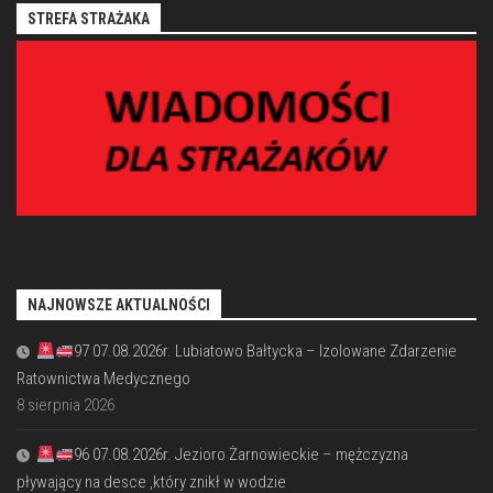
STREFA STRAŻAKA
NAJNOWSZE AKTUALNOŚCI
97 07.08.2026r. Lubiatowo Bałtycka – Izolowane Zdarzenie
Ratownictwa Medycznego
8 sierpnia 2026
96 07.08.2026r. Jezioro Żarnowieckie – mężczyzna
pływający na desce ,który znikł w wodzie