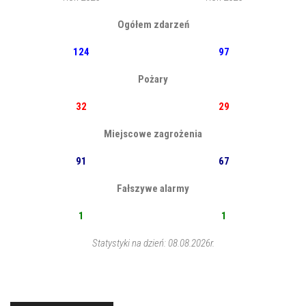
Ogółem zdarzeń
124
97
Pożary
32
29
Miejscowe zagrożenia
91
67
Fałszywe alarmy
1
1
Statystyki na dzień: 08.08.2026r.