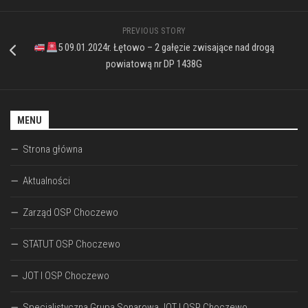
PREVIOUS STORY
5 09.01.2024r. Łętowo – 2 gałęzie zwisające nad drogą
powiatową nr DP 1438G
MENU
Strona główna
Aktualności
Zarząd OSP Choczewo
STATUT OSP Choczewo
JOT I OSP Choczewo
Specjalistyczna Grupa Sonarowa JOT I OSP Choczewo