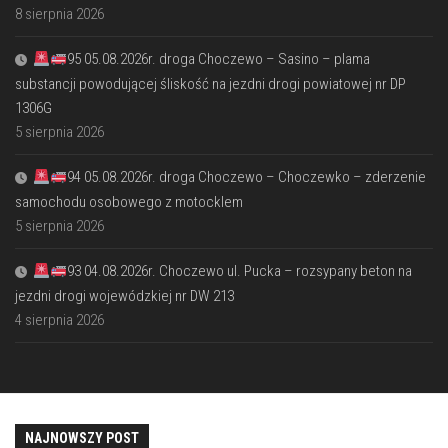
8 sierpnia 2026
95 05.08.2026r. droga Choczewo – Sasino – plama
substancji powodującej śliskość na jezdni drogi powiatowej nr DP
1306G
5 sierpnia 2026
94 05.08.2026r. droga Choczewo – Choczewko – zderzenie
samochodu osobowego z motocklem
5 sierpnia 2026
93 04.08.2026r. Choczewo ul. Pucka – rozsypany beton na
jezdni drogi wojewódzkiej nr DW 213
4 sierpnia 2026
NAJNOWSZY POST