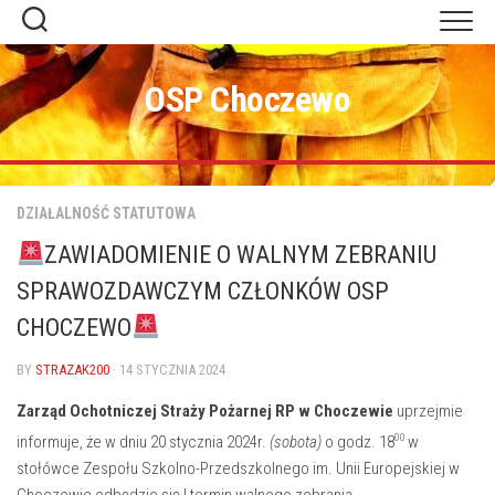
Skip
to
content
OSP Choczewo
DZIAŁALNOŚĆ STATUTOWA
ZAWIADOMIENIE O WALNYM ZEBRANIU
SPRAWOZDAWCZYM CZŁONKÓW OSP
CHOCZEWO
BY
STRAZAK200
· 14 STYCZNIA 2024
Zarząd Ochotniczej Straży Pożarnej RP w Choczewie
uprzejmie
00
informuje, że w dniu 20 stycznia 2024r.
(sobota)
o godz. 18
w
stołówce Zespołu Szkolno-Przedszkolnego im. Unii Europejskiej w