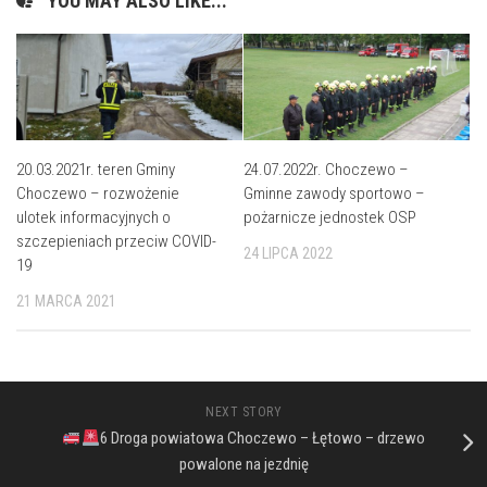
YOU MAY ALSO LIKE...
20.03.2021r. teren Gminy
24.07.2022r. Choczewo –
Choczewo – rozwożenie
Gminne zawody sportowo –
ulotek informacyjnych o
pożarnicze jednostek OSP
szczepieniach przeciw COVID-
24 LIPCA 2022
19
21 MARCA 2021
NEXT STORY
6 Droga powiatowa Choczewo – Łętowo – drzewo
powalone na jezdnię