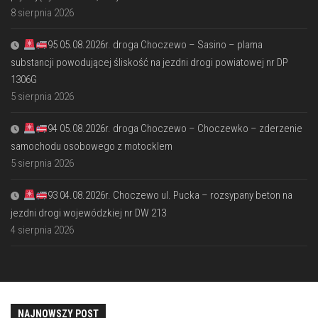
8 sierpnia 2026
95 05.08.2026r. droga Choczewo – Sasino – plama
substancji powodującej śliskość na jezdni drogi powiatowej nr DP
1306G
5 sierpnia 2026
94 05.08.2026r. droga Choczewo – Choczewko – zderzenie
samochodu osobowego z motocklem
5 sierpnia 2026
93 04.08.2026r. Choczewo ul. Pucka – rozsypany beton na
jezdni drogi wojewódzkiej nr DW 213
4 sierpnia 2026
NAJNOWSZY POST