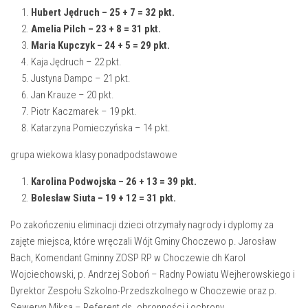
Hubert Jędruch – 25 + 7 = 32 pkt.
Amelia Pilch – 23 + 8 = 31 pkt.
Maria Kupczyk – 24 + 5 = 29 pkt.
Kaja Jędruch – 22 pkt.
Justyna Dampc – 21 pkt.
Jan Krauze – 20 pkt.
Piotr Kaczmarek – 19 pkt.
Katarzyna Pomieczyńska – 14 pkt.
grupa wiekowa klasy ponadpodstawowe
Karolina Podwojska – 26 + 13 = 39 pkt.
Bolesław Siuta – 19 + 12 = 31 pkt.
Po zakończeniu eliminacji dzieci otrzymały nagrody i dyplomy za
zajęte miejsca, które wręczali Wójt Gminy Choczewo p. Jarosław
Bach, Komendant Gminny ZOSP RP w Choczewie dh Karol
Wojciechowski, p. Andrzej Soboń – Radny Powiatu Wejherowskiego i
Dyrektor Zespołu Szkolno-Przedszkolnego w Choczewie oraz p.
Seweryn Miksa – Referent ds. obronności i ochrony