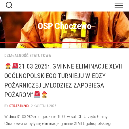
Skip
to
content
OSP Choczewo
DZIAŁALNOŚĆ STATUTOWA
31.03.2025r. GMINNE ELIMINACJE XLVII
OGÓLNOPOLSKIEGO TURNIEJU WIEDZY
POŻARNICZEJ „MŁODZIEZ ZAPOBIEGA
POŻAROM”
BY
STRAZAK200
· 2 KWIETNIA 2025
W dniu 31.03.2025r. o godzinie 10:00 w sali CIT Urzędu Gminy
Choczewo odbyły się eliminacje gminne XLVII Ogólnopolskiego