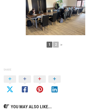
1
2
►
SHARE
YOU MAY ALSO LIKE...