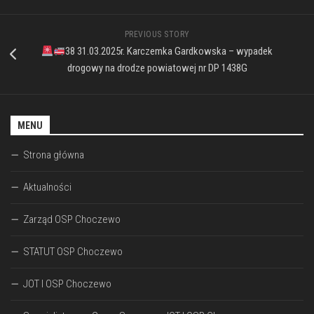
PREVIOUS STORY
38 31.03.2025r. Karczemka Gardkowska – wypadek
drogowy na drodze powiatowej nr DP 1438G
MENU
Strona główna
Aktualności
Zarząd OSP Choczewo
STATUT OSP Choczewo
JOT I OSP Choczewo