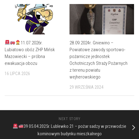
11.07.2026r.
28.09.2024r. Gniewino –
Lubiatowo obóz ZHP Mińsk
Powiatowe zawody sportowo-
Mazowiecki – próbna
pożarnicze jednostek
ewakuacja obozu
Ochotniczych Straży Pożarnych
z terenu powiatu
16 LIPCA 2026
wejherowskiego
29 WRZEŚNIA 2024
NEXT STORY
39 05.04.2025r. Lublewko 21 – pożar sadzy w przewodzie
kominowym budynku mieszkalnego