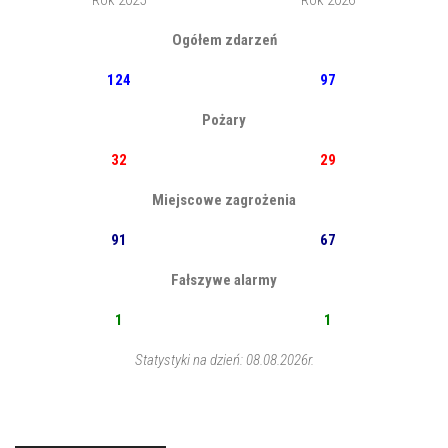
Rok 2025
Rok 2026
Ogółem zdarzeń
124
97
Pożary
32
29
Miejscowe zagrożenia
91
67
Fałszywe alarmy
1
1
Statystyki na dzień: 08.08.2026r.