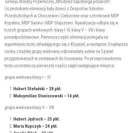
Turnieju Wiedzy Pożarniczej „Młodzież zapobiega pożarom”.
Uczestnikami eliminacji były dzieci z Zespołów Szkolno-
Przedszkolnych w Choczewie i Ciekocinie oraz członkowie MDP
Kopalino, MDP Sasino i MDP Słajszewo. Rywalizacja odbyła się w
trzech grupach wiekowych: klasy I -IV, klasy V – VIII i klasy
ponadpodstawowe. Pierwsza część eliminacji polegała na
wypełnieniu testu składającego się z 40 pytań, a następnie 3 najlepsze
osoby z każdej grupy wiekowej odpowiadały ustnie na 5 pytań
przygotowanych w zestawach do losowania. Po przeprowadzeniu
testu uczestniczy pierwszej części zajęli następujące miejsca:
grupa wiekowa klasy I – IV
Hubert Stefański – 28 pkt.
Maksymilian Staniszewski – 14 pkt.
grupa wiekowa klasy V – VIII
Hubert Jędruch – 25 pkt.
Maria Kupczyk – 24 pkt.