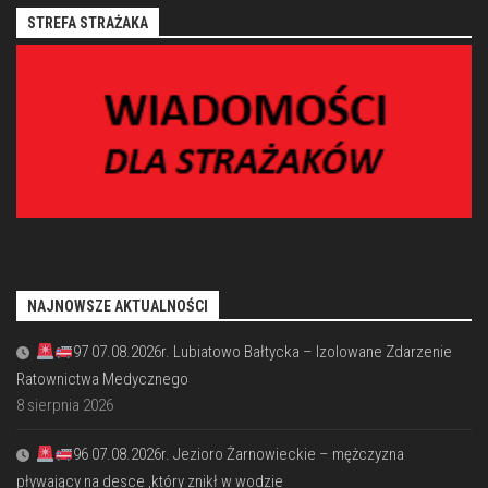
STREFA STRAŻAKA
NAJNOWSZE AKTUALNOŚCI
97 07.08.2026r. Lubiatowo Bałtycka – Izolowane Zdarzenie
Ratownictwa Medycznego
8 sierpnia 2026
96 07.08.2026r. Jezioro Żarnowieckie – mężczyzna
pływający na desce ,który znikł w wodzie