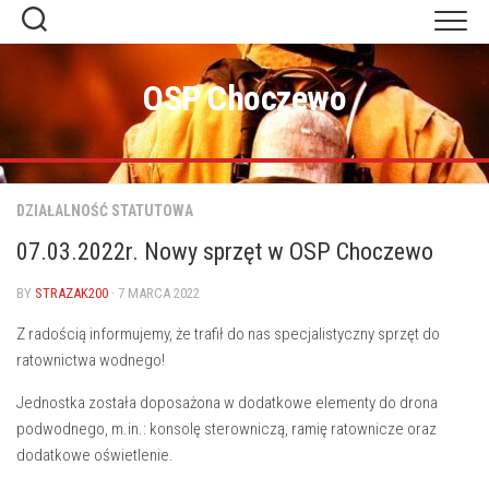
Skip
to
content
OSP Choczewo
DZIAŁALNOŚĆ STATUTOWA
07.03.2022r. Nowy sprzęt w OSP Choczewo
BY
STRAZAK200
· 7 MARCA 2022
Z radością informujemy, że trafił do nas specjalistyczny sprzęt do
ratownictwa wodnego!
Jednostka została doposażona w dodatkowe elementy do drona
podwodnego, m.in.: konsolę sterowniczą, ramię ratownicze oraz
dodatkowe oświetlenie.