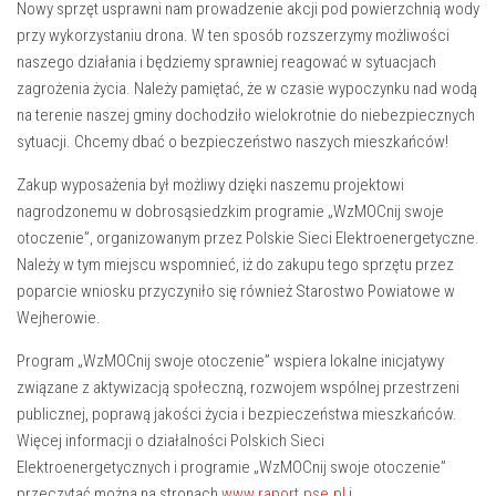
Nowy sprzęt usprawni nam prowadzenie akcji pod powierzchnią wody
przy wykorzystaniu drona. W ten sposób rozszerzymy możliwości
naszego działania i będziemy sprawniej reagować w sytuacjach
zagrożenia życia. Należy pamiętać, że w czasie wypoczynku nad wodą
na terenie naszej gminy dochodziło wielokrotnie do niebezpiecznych
sytuacji. Chcemy dbać o bezpieczeństwo naszych mieszkańców!
Zakup wyposażenia był możliwy dzięki naszemu projektowi
nagrodzonemu w dobrosąsiedzkim programie „WzMOCnij swoje
otoczenie”, organizowanym przez Polskie Sieci Elektroenergetyczne.
Należy w tym miejscu wspomnieć, iż do zakupu tego sprzętu przez
poparcie wniosku przyczyniło się również Starostwo Powiatowe w
Wejherowie.
Program „WzMOCnij swoje otoczenie” wspiera lokalne inicjatywy
związane z aktywizacją społeczną, rozwojem wspólnej przestrzeni
publicznej, poprawą jakości życia i bezpieczeństwa mieszkańców.
Więcej informacji o działalności Polskich Sieci
Elektroenergetycznych i programie „WzMOCnij swoje otoczenie”
przeczytać można na stronach
www.raport.pse.pl
i