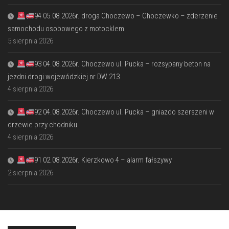
94 05.08.2026r. droga Choczewo – Choczewko – zderzenie
samochodu osobowego z motocklem
5 sierpnia 2026
93 04.08.2026r. Choczewo ul. Pucka – rozsypany beton na
jezdni drogi wojewódzkiej nr DW 213
4 sierpnia 2026
92 04.08.2026r. Choczewo ul. Pucka – gniazdo szerszeni w
drzewie przy chodniku
4 sierpnia 2026
91 02.08.2026r. Kierzkowo 4 – alarm fałszywy
2 sierpnia 2026