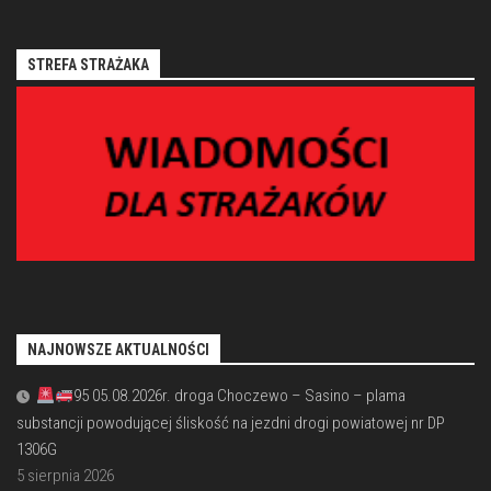
STREFA STRAŻAKA
NAJNOWSZE AKTUALNOŚCI
95 05.08.2026r. droga Choczewo – Sasino – plama
substancji powodującej śliskość na jezdni drogi powiatowej nr DP
1306G
5 sierpnia 2026