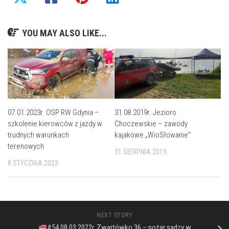
YOU MAY ALSO LIKE...
07.01.2023r. OSP RW Gdynia –
31.08.2019r. Jezioro
szkolenie kierowców z jazdy w
Choczewskie – zawody
trudnych warunkach
kajakowe „WioSłowanie”
terenowych
31 SIERPNIA 2019
8 STYCZNIA 2023
NEXT STORY
#54 08.03.2022r. Zwartówko 36 – pożar sadzy w