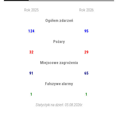
Rok 2025
Rok 2026
Ogółem zdarzeń
124
95
Pożary
32
29
Miejscowe zagrożenia
91
65
Fałszywe alarmy
1
1
Statystyki na dzień: 05.08.2026r.