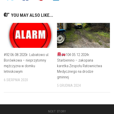
YOU MAY ALSO LIKE...
#92 06.08.2020r. Lubiatowo ul.
104 05.12.2024r.
Borówkowa – nieprzytomny
Starbienino – zakopana
mężczyzna w domku
karetka Zespołu Ratownictwa
letniskowym
Medycznego na drodze
gminnej
6 SIERPNIA 2020
5 GRUDNIA 2024
NEXT STORY