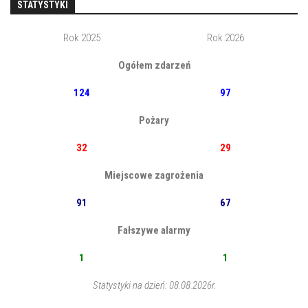
STATYSTYKI
Rok 2025
Rok 2026
Ogółem zdarzeń
124
97
Pożary
32
29
Miejscowe zagrożenia
91
67
Fałszywe alarmy
1
1
Statystyki na dzień: 08.08.2026r.