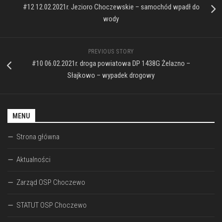
#12 12.02.2021r. Jezioro Choczewskie – samochód wpadł do
wody
PREVIOUS STORY
#10 06.02.2021r. droga powiatowa DP 1438G Żelazno –
Słajkowo – wypadek drogowy
MENU
Strona główna
Aktualności
Zarząd OSP Choczewo
STATUT OSP Choczewo