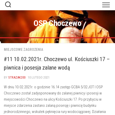
Skip
to
content
OSP Choczewo
MIEJSCOWE ZAGROŻENIA
#11 10.02.2021r. Choczewo ul. Kościuszki 17 –
piwnica i posesja zalane wodą
BY
STRAZAK200
· 10 LUTEGO 2021
W dniu 10.02.2021r. o godzinie 16.14 zastęp GCBA 5/32 JOT I OSP
Choczewo został zadysponowany do zalanej piwnicy i posesji w
miejscowości Choczewo na ulicy Kościuszki 17. Po przybyciu w
miejsce zdarzenia zastano zalaną posesję i piwnicę budynku
jednorodzinnego, wskutek pęknięcia rury wodociągowej. Działania