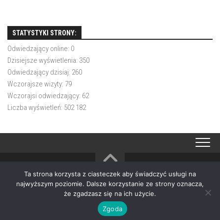
STATYSTYKI STRONY:
Odwiedzający online:
0
Dzisiejsze wyświetlenia:
350
Odwiedzający dzisiaj:
260
Wczorajsze wizyty:
79
Wczorajsi odwiedzający:
62
Liczba wyświetleń:
502 182
Ta strona korzysta z ciasteczek aby świadczyć usługi na
OSP Choczewo © 2026. All Rights Reserved.
najwyższym poziomie. Dalsze korzystanie ze strony oznacza,
Powered by
WordPress
. Theme by
Alx
.
że zgadzasz się na ich użycie.
Zgoda