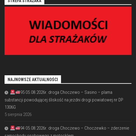
STREFA STRAŻAKA
NAJNOWSZE AKTUALNOŚCI
95 05.08.2026r. droga Choczewo – Sasino – plama
substancji powodującej śliskość na jezdni drogi powiatowej nr DP
1306G
5 sierpnia 2026
94 05.08.2026r. droga Choczewo – Choczewko – zderzenie
samochodu osobowego z motocklem