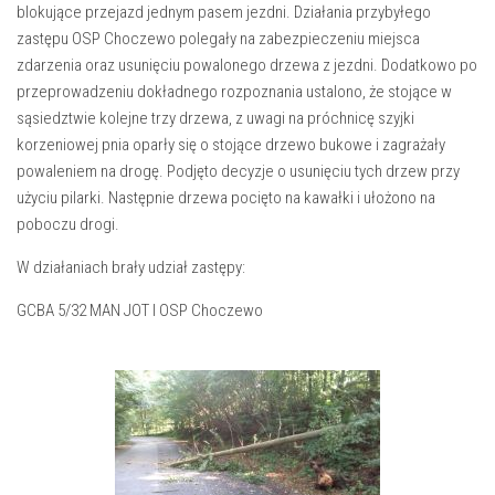
blokujące przejazd jednym pasem jezdni. Działania przybyłego
zastępu OSP Choczewo polegały na zabezpieczeniu miejsca
zdarzenia oraz usunięciu powalonego drzewa z jezdni. Dodatkowo po
przeprowadzeniu dokładnego rozpoznania ustalono, że stojące w
sąsiedztwie kolejne trzy drzewa, z uwagi na próchnicę szyjki
korzeniowej pnia oparły się o stojące drzewo bukowe i zagrażały
powaleniem na drogę. Podjęto decyzje o usunięciu tych drzew przy
użyciu pilarki. Następnie drzewa pocięto na kawałki i ułożono na
poboczu drogi.
W działaniach brały udział zastępy:
GCBA 5/32 MAN JOT I OSP Choczewo