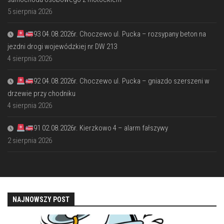
5 sierpnia 2026
93 04.08.2026r. Choczewo ul. Pucka – rozsypany beton na
jezdni drogi wojewódzkiej nr DW 213
4 sierpnia 2026
92 04.08.2026r. Choczewo ul. Pucka – gniazdo szerszeni w
drzewie przy chodniku
4 sierpnia 2026
91 02.08.2026r. Kierzkowo 4 – alarm fałszywy
2 sierpnia 2026
NAJNOWSZY POST