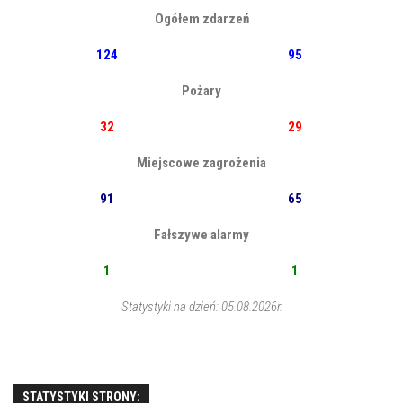
Ogółem zdarzeń
124
95
Pożary
32
29
Miejscowe zagrożenia
91
65
Fałszywe alarmy
1
1
Statystyki na dzień: 05.08.2026r.
STATYSTYKI STRONY: