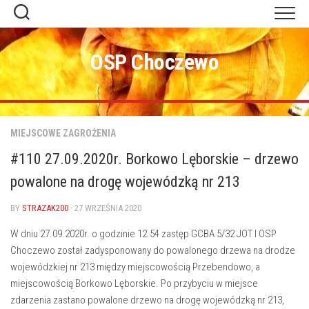
Skip
to
content
OSP Choczewo
MIEJSCOWE ZAGROŻENIA
#110 27.09.2020r. Borkowo Lęborskie – drzewo
powalone na drogę wojewódzką nr 213
BY
STRAZAK200
· 27 WRZEŚNIA 2020
W dniu 27.09.2020r. o godzinie 12.54 zastęp GCBA 5/32 JOT I OSP
Choczewo został zadysponowany do powalonego drzewa na drodze
wojewódzkiej nr 213 między miejscowością Przebendowo, a
miejscowością Borkowo Lęborskie. Po przybyciu w miejsce
zdarzenia zastano powalone drzewo na drogę wojewódzką nr 213,