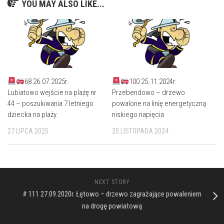
YOU MAY ALSO LIKE...
68 26.07.2025r.
100 25.11.2024r.
Lubiatowo wejście na plażę nr
Przebendowo – drzewo
44 – poszukiwania 7 letniego
powalone na linię energetyczną
dziecka na plaży
niskiego napięcia
27 LIPCA 2025
25 LISTOPADA 2024
NEXT STORY
# 111 27.09.2020r. Łętowo – drzewo zagrażające powaleniem
na drogę powiatową