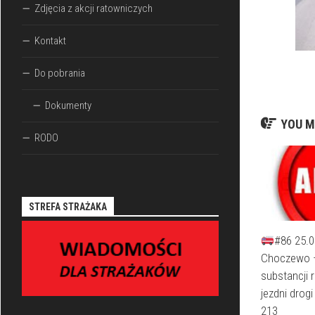
Zdjęcia z akcji ratowniczych
Kontakt
Do pobrania
Dokumenty
YOU M
RODO
STREFA STRAŻAKA
#86 25.0
Choczewo –
substancji
jezdni drog
213