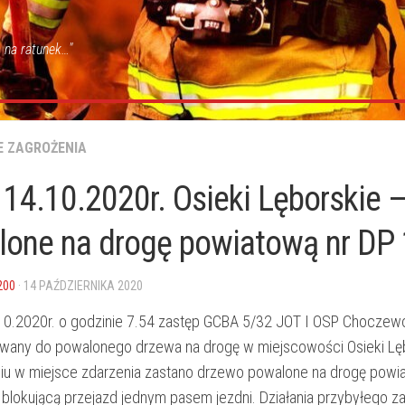
 na ratunek…"
E ZAGROŻENIA
14.10.2020r. Osieki Lęborskie 
lone na drogę powiatową nr DP
200
· 14 PAŹDZIERNIKA 2020
10.2020r. o godzinie 7.54 zastęp GCBA 5/32 JOT I OSP Choczewo
any do powalonego drzewa na drogę w miejscowości Osieki Lęb
iu w miejsce zdarzenia zastano drzewo powalone na drogę powi
blokującą przejazd jednym pasem jezdni. Działania przybyłego z