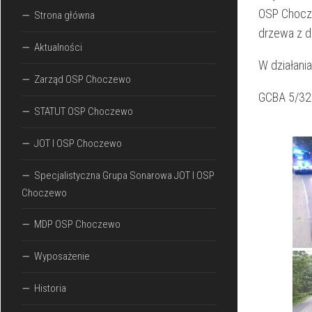
OSP Chocze
Strona główna
drzewa z dr
Aktualności
W działania
Zarząd OSP Choczewo
GCBA 5/32
STATUT OSP Choczewo
JOT I OSP Choczewo
Specjalistyczna Grupa Sonarowa JOT I OSP
Choczewo
MDP OSP Choczewo
Wyposażenie
Historia