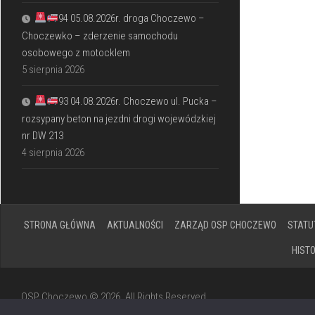
94 05.08.2026r. droga Choczewo –
Choczewko – zderzenie samochodu
osobowego z motocklem
5 sierpnia 2026
93 04.08.2026r. Choczewo ul. Pucka –
rozsypany beton na jezdni drogi wojewódzkiej
nr DW 213
4 sierpnia 2026
STRONA GŁÓWNA
AKTUALNOŚCI
ZARZĄD OSP CHOCZEWO
STATU
HIST
OSP Choczewo © 2026. All Rights Reserved.
Powered by
WordPress
. Theme by
Alx
.