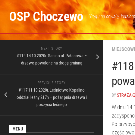
Skip
to
OSP Choczewo
"Bogu na chwałę, ludziom
content
NEXT STORY
MIEJSCOW
#119 14.10.2020r. Sasino ul. Pałacowa –
#118 
drzewo powalone na drogę gminną
powa
PREVIOUS STORY
#117 11.10.2020r. Leśnictwo Kopalino
BY
STRAZAK
oddział leśny 217n – pożar pnia drzewa i
poszycia leśnego
W dniu 14.
zadysponow
Po przybyc
MENU
częściowo 