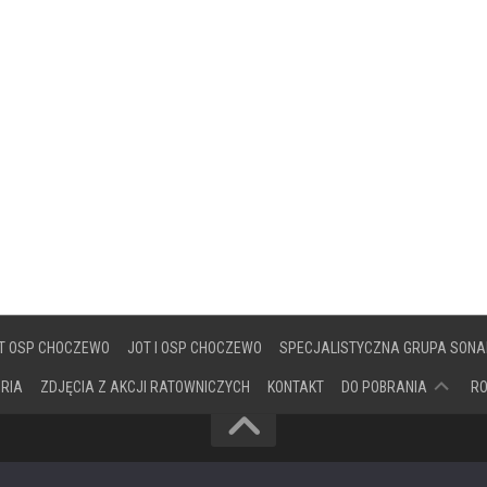
T OSP CHOCZEWO
JOT I OSP CHOCZEWO
SPECJALISTYCZNA GRUPA SONA
DOKUMENTY
ORIA
ZDJĘCIA Z AKCJI RATOWNICZYCH
KONTAKT
DO POBRANIA
R