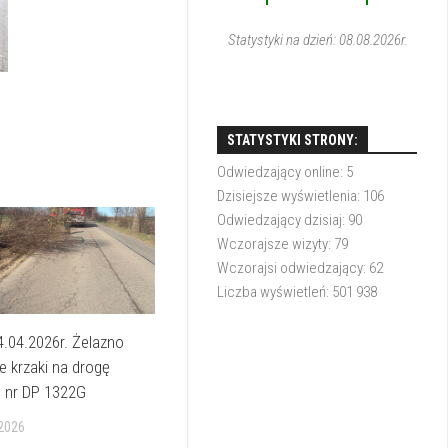
1
1
Statystyki na dzień: 08.08.2026r.
STATYSTYKI STRONY:
Odwiedzający online:
5
Dzisiejsze wyświetlenia:
106
Odwiedzający dzisiaj:
90
Wczorajsze wizyty:
79
Wczorajsi odwiedzający:
62
Liczba wyświetleń:
501 938
4.04.2026r. Żelazno
 krzaki na drogę
 nr DP 1322G
2026