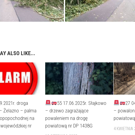
AY ALSO LIKE...
9.2021r. droga
55 17.06.2025r. Słajkowo
27 0
 Żelazno – palma
– drzewo zagrażające
– powalone
 ropopochodnej na
powaleniem na drogę
powiatową
i wojewódzkiej nr
powiatową nr DP 1438G
4 KWIETNIA 