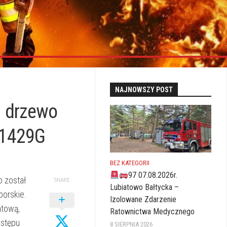
NAJNOWSZY POST
– drzewo
 1429G
BEZ KATEGORII
97 07.08.2026r.
 został
SHARE
Lubiatowo Bałtycka –
orskie.
Izolowane Zdarzenie
atową,
Ratownictwa Medycznego
astępu
8 SIERPNIA 2026