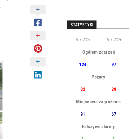
u
STATYSTYKI
Rok 2025
Rok 2026
Ogółem zdarzeń
124
97
Pożary
32
29
Miejscowe zagrożenia
91
67
Fałszywe alarmy