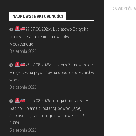
25 WRZEŚNIA
NAJNOWSZE AKTUALNOŚCI
97 07.08.2026r. Lubiatowo Bałtycka –
Izolowane Zdarzenie Ratownictwa
Medycznego
8 sierpnia 2026
96 07.08.2026r. Jezioro Żarnowieckie
– mężczyzna pływający na desce ,który znikł w
wodzie
8 sierpnia 2026
95 05.08.2026r. droga Choczewo –
Sasino – plama substancji powodującej
śliskość na jezdni drogi powiatowej nr DP
1306G
5 sierpnia 2026