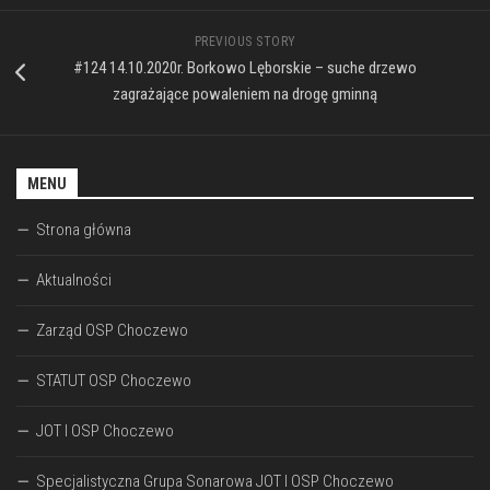
PREVIOUS STORY
#124 14.10.2020r. Borkowo Lęborskie – suche drzewo
zagrażające powaleniem na drogę gminną
MENU
Strona główna
Aktualności
Zarząd OSP Choczewo
STATUT OSP Choczewo
JOT I OSP Choczewo
Specjalistyczna Grupa Sonarowa JOT I OSP Choczewo