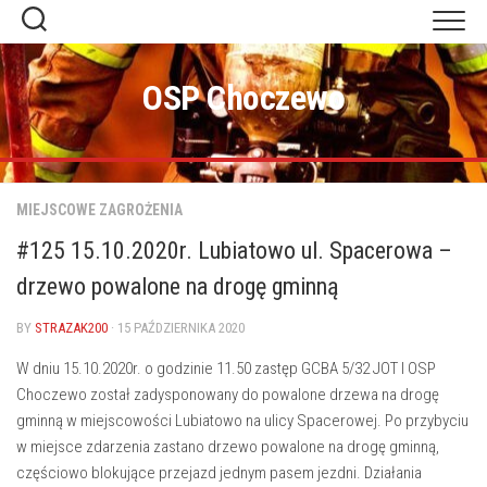
Skip
to
content
OSP Choczewo
MIEJSCOWE ZAGROŻENIA
#125 15.10.2020r. Lubiatowo ul. Spacerowa –
drzewo powalone na drogę gminną
BY
STRAZAK200
· 15 PAŹDZIERNIKA 2020
W dniu 15.10.2020r. o godzinie 11.50 zastęp GCBA 5/32 JOT I OSP
Choczewo został zadysponowany do powalone drzewa na drogę
gminną w miejscowości Lubiatowo na ulicy Spacerowej. Po przybyciu
w miejsce zdarzenia zastano drzewo powalone na drogę gminną,
częściowo blokujące przejazd jednym pasem jezdni. Działania