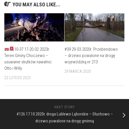
YOU MAY ALSO LIKE...
10-37 17-20.02.2023r.
#39 29.03.2020r. Przebendowo
Teren Gminy Choczewo –
– drzewo powalone na drogę
usuwanie skutków nawałnic
wojewódzką nr 213
Otto i Willy
29 MARCA 2020
22 LUTEGO 2023
NEXT STORY
#126 17.10.2020r. droga Lublewo Lęborskie – Słuchowo –
drzewo powalone na drogę gminną