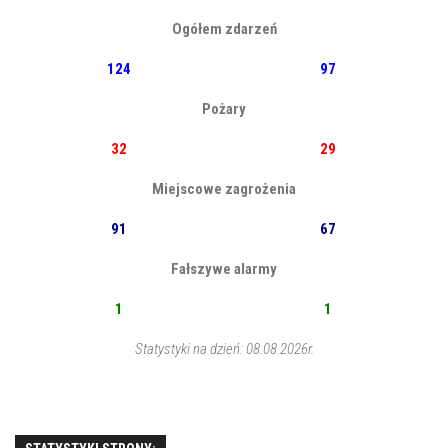
Ogółem zdarzeń
124
97
Pożary
32
29
Miejscowe zagrożenia
91
67
Fałszywe alarmy
1
1
Statystyki na dzień: 08.08.2026r.