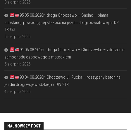
8 sierpnia 2026
95 05.08.2026r. droga Choczewo – Sasino – plama
substancji powodującej śliskość na jezdni drogi powiatowej nr DP
1306G
5 sierpnia 2026
94 05.08.2026r. droga Choczewo – Choczewko – zderzenie
samochodu osobowego z motocklem
5 sierpnia 2026
93 04.08.2026r. Choczewo ul. Pucka – rozsypany beton na
jezdni drogi wojewódzkiej nr DW 213
4 sierpnia 2026
NAJNOWSZY POST