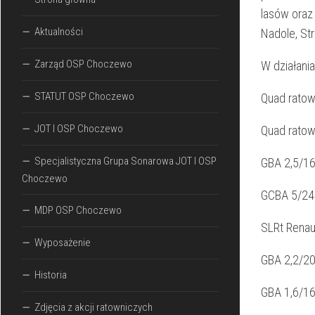
lasów oraz
Aktualności
Nadole, Str
Zarząd OSP Choczewo
W działania
STATUT OSP Choczewo
Quad rato
JOT I OSP Choczewo
Quad ratow
Specjalistyczna Grupa Sonarowa JOT I OSP
GBA 2,5/16
Choczewo
GCBA 5/24
MDP OSP Choczewo
SLRt Renau
Wyposażenie
GBA 2,2/20
Historia
GBA 1,6/1
Zdjęcia z akcji ratowniczych