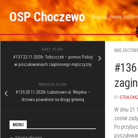
Skip
to
OSP Choczewo
"Bogu na chwałę, ludziom
content
NEXT STORY
MIEJSCOW
#137 22.11.2020r. Toliszczek – pomoc Policji
#136 
w poszukiwaniach zaginionego mężczyzny
zagin
PREVIOUS STORY
#135 20.11.2020r. Lubiatowo ul. Wiejska –
BY
STRAZAK
drzewo powalone na drogę gminną
W dniu 21.
został zad
MENU
Po przybyci
poszukiwane
Strona główna