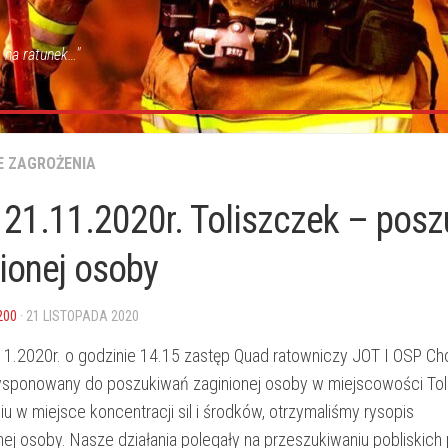
 na ratunek…"
E ZAGROŻENIA
21.11.2020r. Toliszczek – posz
ionej osoby
200
· 21 LISTOPADA 2020
11.2020r. o godzinie 14.15 zastęp Quad ratowniczy JOT I OSP 
ysponowany do poszukiwań zaginionej osoby w miejscowości Tol
u w miejsce koncentracji sil i środków, otrzymaliśmy rysopis
j osoby. Nasze działania polegały na przeszukiwaniu pobliskich p