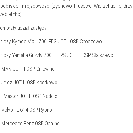
 pobliskich miejscowości (Bychowo, Prusewo, Wierzchucino, Brzy
zebielinko).
ch brały udział zastępy:
wniczy Kymco MXU 700i EPS JOT I OSP Choczewo
niczy Yamaha Grizzly 700 FI EPS JOT III OSP Słajszewo
 MAN JOT II OSP Gniewino
 Jelcz JOT II OSP Kostkowo
lt Master JOT II OSP Nadole
 Volvo FL 614 OSP Rybno
6 Mercedes Benz OSP Opalino