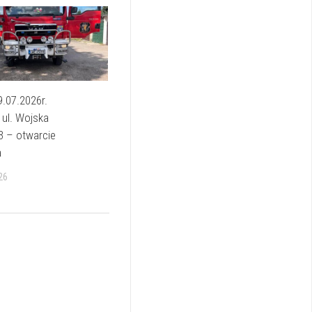
9.07.2026r.
ul. Wojska
3 – otwarcie
a
26