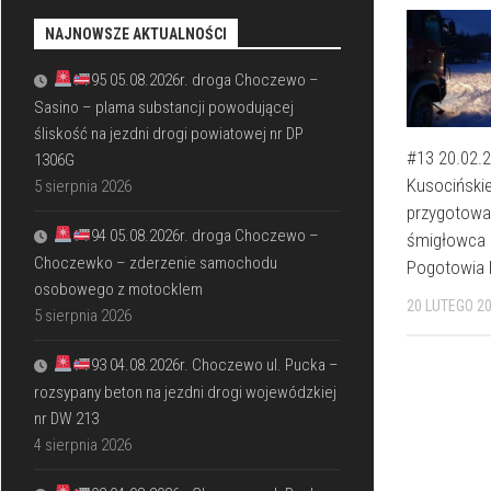
NAJNOWSZE AKTUALNOŚCI
95 05.08.2026r. droga Choczewo –
Sasino – plama substancji powodującej
śliskość na jezdni drogi powiatowej nr DP
#13 20.02.2
1306G
Kusociński
5 sierpnia 2026
przygotowan
94 05.08.2026r. droga Choczewo –
śmigłowca 
Choczewko – zderzenie samochodu
Pogotowia
osobowego z motocklem
20 LUTEGO 2
5 sierpnia 2026
93 04.08.2026r. Choczewo ul. Pucka –
rozsypany beton na jezdni drogi wojewódzkiej
nr DW 213
4 sierpnia 2026