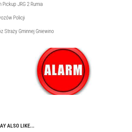
n Pickup JRG 2 Rumia
ozów Policji
óz Straży Gminnej Gniewino
AY ALSO LIKE...