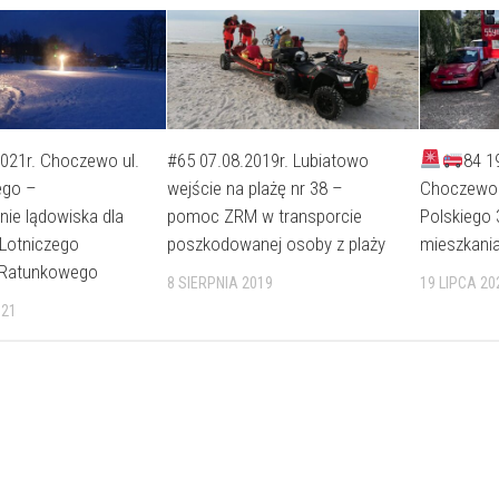
021r. Choczewo ul.
#65 07.08.2019r. Lubiatowo
84 1
ego –
wejście na plażę nr 38 –
Choczewo 
ie lądowiska dla
pomoc ZRM w transporcie
Polskiego 
Lotniczego
poszkodowanej osoby z plaży
mieszkani
 Ratunkowego
8 SIERPNIA 2019
19 LIPCA 20
021