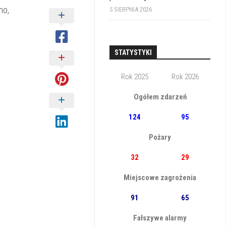
no,
5 SIERPNIA 2026
STATYSTYKI
Rok 2025
Rok 2026
Ogółem zdarzeń
124
95
Pożary
32
29
Miejscowe zagrożenia
91
65
Fałszywe alarmy