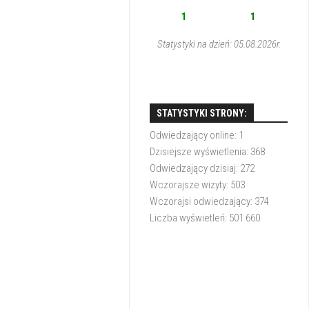
1
1
Statystyki na dzień: 05.08.2026r.
STATYSTYKI STRONY:
Odwiedzający online:
1
Dzisiejsze wyświetlenia:
368
Odwiedzający dzisiaj:
272
Wczorajsze wizyty:
503
Wczorajsi odwiedzający:
374
Liczba wyświetleń:
501 660