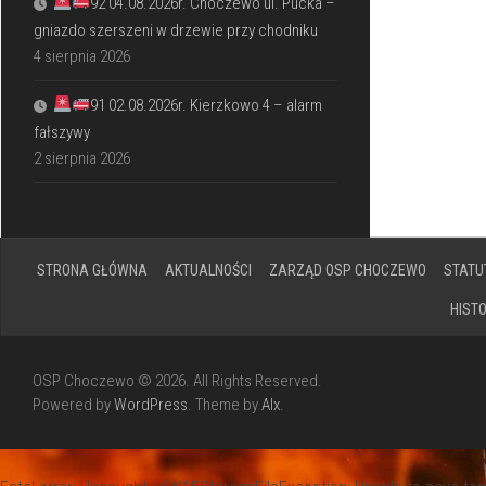
92 04.08.2026r. Choczewo ul. Pucka –
gniazdo szerszeni w drzewie przy chodniku
4 sierpnia 2026
91 02.08.2026r. Kierzkowo 4 – alarm
fałszywy
2 sierpnia 2026
STRONA GŁÓWNA
AKTUALNOŚCI
ZARZĄD OSP CHOCZEWO
STATU
HIST
OSP Choczewo © 2026. All Rights Reserved.
Powered by
WordPress
. Theme by
Alx
.