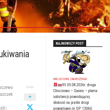
NAJNOWSZY POST
ukiwania
MIEJSCOWE ZAGROŻENIA
95 05.08.2026r. droga
Choczewo
SHARE
Choczewo – Sasino – plama
iszczek.
substancji powodującej
śliskość na jezdni drogi
ól i
powiatowej nr DP 1306G