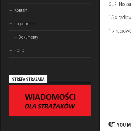
SLRr Nissa
Kontakt
15 x radiow
Do pobrania
1 x radiow
Dokumenty
RODO
STREFA STRAŻAKA
YOU M