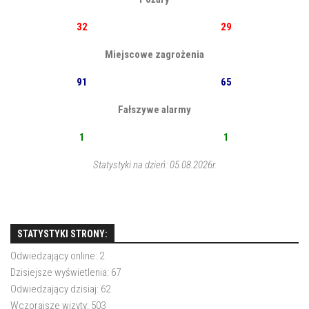
32
29
Miejscowe zagrożenia
91
65
Fałszywe alarmy
1
1
Statystyki na dzień: 05.08.2026r.
STATYSTYKI STRONY:
Odwiedzający online:
2
Dzisiejsze wyświetlenia:
67
Odwiedzający dzisiaj:
62
Wczorajsze wizyty:
503