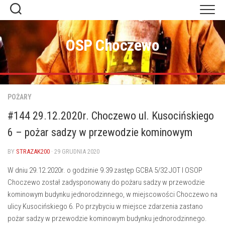
Skip
to
content
OSP Choczewo
POŻARY
#144 29.12.2020r. Choczewo ul. Kusocińskiego
6 – pożar sadzy w przewodzie kominowym
BY
STRAZAK200
· 29 GRUDNIA 2020
W dniu 29.12.2020r. o godzinie 9.39 zastęp GCBA 5/32 JOT I OSOP
Choczewo został zadysponowany do pożaru sadzy w przewodzie
kominowym budynku jednorodzinnego, w miejscowości Choczewo na
ulicy Kusocińskiego 6. Po przybyciu w miejsce zdarzenia zastano
pożar sadzy w przewodzie kominowym budynku jednorodzinnego.