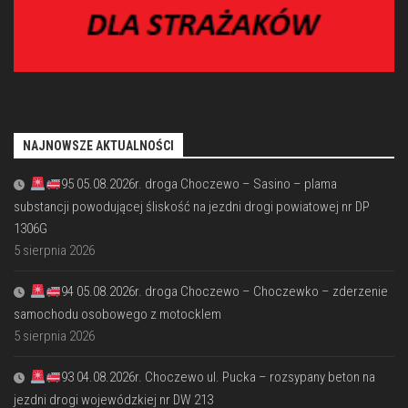
NAJNOWSZE AKTUALNOŚCI
95 05.08.2026r. droga Choczewo – Sasino – plama
substancji powodującej śliskość na jezdni drogi powiatowej nr DP
1306G
5 sierpnia 2026
94 05.08.2026r. droga Choczewo – Choczewko – zderzenie
samochodu osobowego z motocklem
5 sierpnia 2026
93 04.08.2026r. Choczewo ul. Pucka – rozsypany beton na
jezdni drogi wojewódzkiej nr DW 213