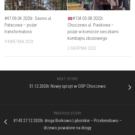
#47 09.04.2020r. Sasino ul.
#134 03.08.2022r.
Pałacowa – pożar
Choczewo ul. Piaskowa –
transformatora
pożar w komorze sieczkarni
kombajnu zbożowego
9 KWIETNIA 2020
3 SIERPNIA 2022
NEXT STORY
31.12.2020r. Nowy sprzęt w OSP Choczewo
PREVIOUS STORY
#143 27.12.2020r. droga Borkowo Lęborskie – Przebendowo –
drzewo powalone na drogę