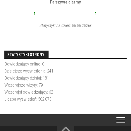
Fałszywe alarmy
1
1
Statystyki na dzień: 08.08.2026r.
STATYSTYKI STRONY:
Odwiedzający online:
0
Dzisiejsze wyświetlenia:
241
Odwiedzający dzisiaj:
181
Wczorajsze wizyty:
79
Wczorajsi odwiedzający:
62
Liczba wyświetleń:
502 073