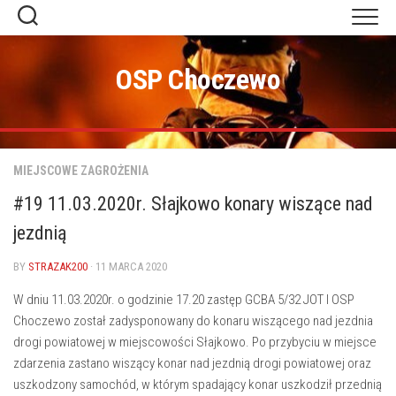
Skip
to
content
OSP Choczewo
MIEJSCOWE ZAGROŻENIA
#19 11.03.2020r. Słajkowo konary wiszące nad
jezdnią
BY
STRAZAK200
· 11 MARCA 2020
W dniu 11.03.2020r. o godzinie 17.20 zastęp GCBA 5/32 JOT I OSP
Choczewo został zadysponowany do konaru wiszącego nad jezdnia
drogi powiatowej w miejscowości Słajkowo. Po przybyciu w miejsce
zdarzenia zastano wiszący konar nad jezdnią drogi powiatowej oraz
uszkodzony samochód, w którym spadający konar uszkodził przednią