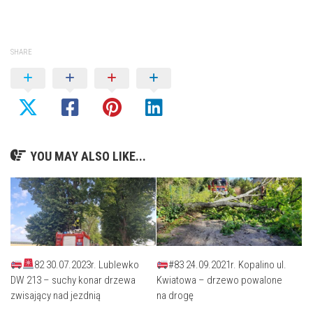
SHARE
YOU MAY ALSO LIKE...
82 30.07.2023r. Lublewko
#83 24.09.2021r. Kopalino ul.
DW 213 – suchy konar drzewa
Kwiatowa – drzewo powalone
zwisający nad jezdnią
na drogę