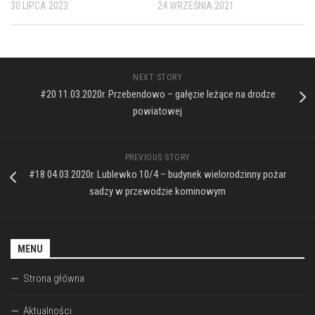
30 LIPCA 2023
24 WRZEŚNIA 2021
NEXT STORY
#20 11.03.2020r. Przebendowo – gałęzie leżące na drodze
powiatowej
PREVIOUS STORY
#18 04.03.2020r. Lublewko 10/4 – budynek wielorodzinny pożar
sadzy w przewodzie kominowym
MENU
Strona główna
Aktualności