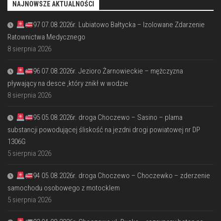
NAJNOWSZE AKTUALNOŚCI
97 07.08.2026r. Lubiatowo Bałtycka – Izolowane Zdarzenie
Ratownictwa Medycznego
8 sierpnia 2026
96 07.08.2026r. Jezioro Żarnowieckie – mężczyzna
pływający na desce ,który znikł w wodzie
8 sierpnia 2026
95 05.08.2026r. droga Choczewo – Sasino – plama
substancji powodującej śliskość na jezdni drogi powiatowej nr DP
1306G
5 sierpnia 2026
94 05.08.2026r. droga Choczewo – Choczewko – zderzenie
samochodu osobowego z motocklem
5 sierpnia 2026