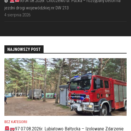
93 04.08.2026r. Choczewo ul. Pucka – rozsypany beton na
jezdni drogi wojewódzkiej nr DW 213
4 sierpnia 2026
NAJNOWSZY POST
BEZ KATEGORII
97 07.08.2026r. Lubiatowo Bałtycka – Izolowane Zdarzenie