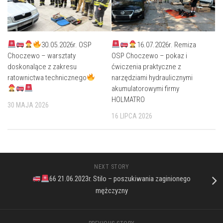
30.05.2026r. OSP
16.07.2026r. Remiza
Choczewo – warsztaty
OSP Choczewo – pokaz i
doskonalące z zakresu
ćwiczenia praktyczne z
ratownictwa technicznego
narzędziami hydraulicznymi
akumulatorowymi firmy
HOLMATRO
30 MAJA 2026
16 LIPCA 2026
NEXT STORY
66 21.06.2023r. Stilo – poszukiwania zaginionego
mężczyzny