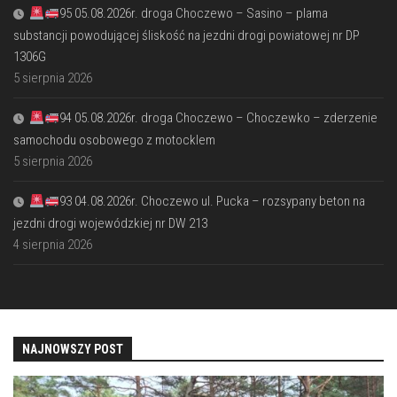
95 05.08.2026r. droga Choczewo – Sasino – plama
substancji powodującej śliskość na jezdni drogi powiatowej nr DP
1306G
5 sierpnia 2026
94 05.08.2026r. droga Choczewo – Choczewko – zderzenie
samochodu osobowego z motocklem
5 sierpnia 2026
93 04.08.2026r. Choczewo ul. Pucka – rozsypany beton na
jezdni drogi wojewódzkiej nr DW 213
4 sierpnia 2026
NAJNOWSZY POST