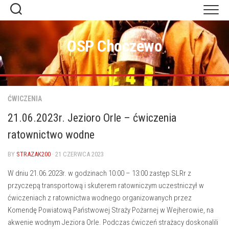
Skip
to
content
OSP Choczewo
ĆWICZENIA
21.06.2023r. Jezioro Orle – ćwiczenia
ratownictwo wodne
BY
STRAZAK200
· 21 CZERWCA 2023
W dniu 21.06.2023r. w godzinach 10:00 – 13:00 zastęp SLRr z
przyczepą transportową i skuterem ratowniczym uczestniczył w
ćwiczeniach z ratownictwa wodnego organizowanych przez
Komendę Powiatową Państwowej Straży Pożarnej w Wejherowie, na
akwenie wodnym Jeziora Orle. Podczas ćwiczeń strażacy doskonalili