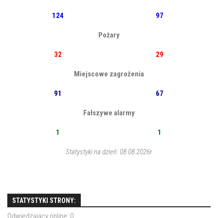
124
97
Pożary
32
29
Miejscowe zagrożenia
91
67
Fałszywe alarmy
1
1
Statystyki na dzień: 08.08.2026r.
STATYSTYKI STRONY:
Odwiedzający online:
0