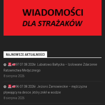
NAJNOWSZE AKTUALNOŚCI
97 07.08.2026r. Lubiatowo Bałtycka – Izolowane Zdarzenie
Ratownictwa Medycznego
8 sierpnia 2026
96 07.08.2026r. Jezioro Żarnowieckie – mężczyzna
pływający na desce ,który znikł w wodzie
8 sierpnia 2026