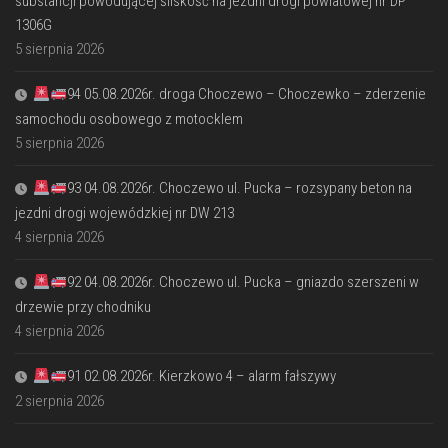
substancji powodującej śliskość na jezdni drogi powiatowej nr DP
1306G
5 sierpnia 2026
94 05.08.2026r. droga Choczewo – Choczewko – zderzenie
samochodu osobowego z motocklem
5 sierpnia 2026
93 04.08.2026r. Choczewo ul. Pucka – rozsypany beton na
jezdni drogi wojewódzkiej nr DW 213
4 sierpnia 2026
92 04.08.2026r. Choczewo ul. Pucka – gniazdo szerszeni w
drzewie przy chodniku
4 sierpnia 2026
91 02.08.2026r. Kierzkowo 4 – alarm fałszywy
2 sierpnia 2026