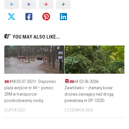
YOU MAY ALSO LIKE...
#48 03.07.2021r. Słajszewo
64 02.06.2026r.
plaża wejście nr 49 – pomoc
Zwartówko – złamany konar
ZRM w transporcie
drzewa zwisający nad drogą
poszkodowanej osoby
powiatową nr DP 1322G
3 LIPCA 2021
2 CZERWCA 2026