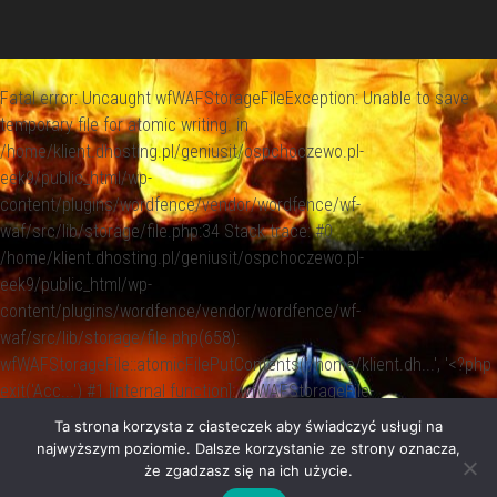
Fatal error
: Uncaught wfWAFStorageFileException: Unable to save
temporary file for atomic writing. in
/home/klient.dhosting.pl/geniusit/ospchoczewo.pl-
eek9/public_html/wp-
content/plugins/wordfence/vendor/wordfence/wf-
waf/src/lib/storage/file.php:34 Stack trace: #0
/home/klient.dhosting.pl/geniusit/ospchoczewo.pl-
eek9/public_html/wp-
content/plugins/wordfence/vendor/wordfence/wf-
waf/src/lib/storage/file.php(658):
wfWAFStorageFile::atomicFilePutContents('/home/klient.dh...', '<?php
exit('Acc...') #1 [internal function]: wfWAFStorageFile-
>saveConfig('livewaf') #2 {main} thrown in
Ta strona korzysta z ciasteczek aby świadczyć usługi na
/home/klient.dhosting.pl/geniusit/ospchoczewo.pl-
najwyższym poziomie. Dalsze korzystanie ze strony oznacza,
eek9/public_html/wp-
że zgadzasz się na ich użycie.