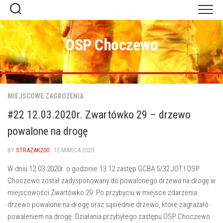
Skip
to
content
OSP Choczewo
MIEJSCOWE ZAGROŻENIA
#22 12.03.2020r. Zwartówko 29 – drzewo
powalone na drogę
BY
STRAZAK200
· 12 MARCA 2020
W dniu 12.03.2020r. o godzinie 13.12 zastęp GCBA 5/32 JOT I OSP
Choczewo został zadysponowany do powalonego drzewa na drogę w
miejscowości Zwartówko 29. Po przybyciu w miejsce zdarzenia
drzewo powalone na drogę oraz sąsiednie drzewo, które zagrażało
powaleniem na drogę. Działania przybyłego zastępu OSP Choczewo