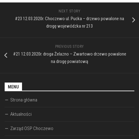
NEXT STORY
#23 12.03.2020r. Choczewo ul. Pucka – drzewo powalone na
drogę wojewódzka nr 213
PREVIOUS STORY
#21 12.03.2020r. droga Żelazno – Zwartowo drzewo powalone
na drogę powiatową
MENU
Strona główna
Aktualności
Zarząd OSP Choczewo