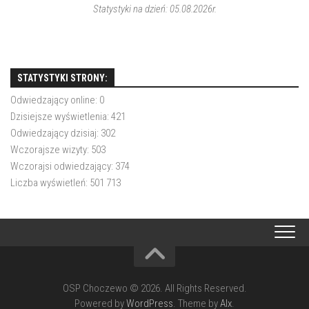
Statystyki na dzień: 05.08.2026r.
STATYSTYKI STRONY:
Odwiedzający online:
0
Dzisiejsze wyświetlenia:
421
Odwiedzający dzisiaj:
302
Wczorajsze wizyty:
503
Wczorajsi odwiedzający:
374
Liczba wyświetleń:
501 713
OSP Choczewo © 2026. All Rights Reserved.
Powered by
WordPress
. Theme by
Alx
.