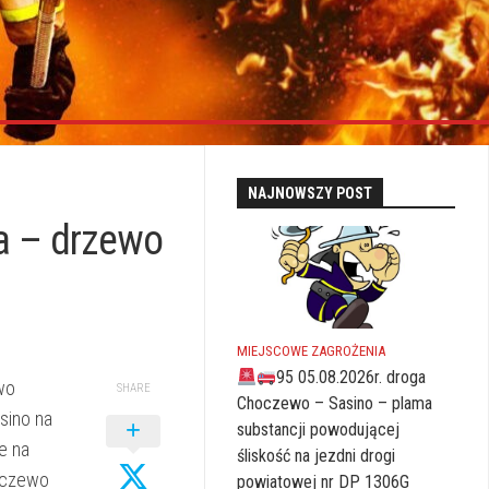
NAJNOWSZY POST
a – drzewo
MIEJSCOWE ZAGROŻENIA
95 05.08.2026r. droga
wo
SHARE
Choczewo – Sasino – plama
sino na
substancji powodującej
e na
śliskość na jezdni drogi
hoczewo
powiatowej nr DP 1306G