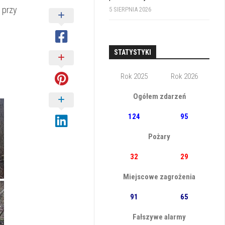
 przy
5 SIERPNIA 2026
STATYSTYKI
Rok 2025
Rok 2026
Ogółem zdarzeń
124
95
Pożary
32
29
Miejscowe zagrożenia
91
65
Fałszywe alarmy