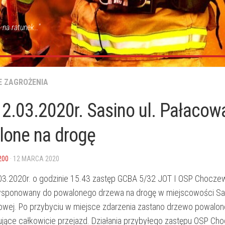
 na ratunek…"
E ZAGROŻENIA
2.03.2020r. Sasino ul. Pałacow
lone na drogę
200
· 12 MARCA 2020
03.2020r. o godzinie 15.43 zastęp GCBA 5/32 JOT I OSP Chocze
ysponowany do powalonego drzewa na drogę w miejscowości Sa
cowej. Po przybyciu w miejsce zdarzenia zastano drzewo powalon
ujące całkowicie przejazd. Działania przybyłego zastępu OSP C