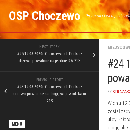
Skip
to
OSP Choczewo
"Bogu na chwałę, ludziom
content
NEXT STORY
MIEJSCOW
#25 12.03.2020r. Choczewo ul. Pucka –
#24 1
drzewo powalone na jezdnię DW 213
powa
PREVIOUS STORY
#23 12.03.2020r. Choczewo ul. Pucka –
BY
STRAZAK
drzewo powalone na drogę wojewódzka nr
213
W dniu 12.
został zad
ulicy Pała
MENU
drogę blok