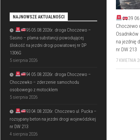
NAJNOWSZE AKTUALNOŚCI
39 06
Choczewo u
95 05.08.2026r. droga Choczewo –
Osadników 
Sasino – plama substancji powodującej
na jezdnię 
śliskość na jezdni drogi powiatowej nr DP
nr DW 213
1306G
5 sierpnia 2026
7 KWIETNIA 2
94 05.08.2026r. droga Choczewo –
Choczewko – zderzenie samochodu
osobowego z motocklem
5 sierpnia 2026
93 04.08.2026r. Choczewo ul. Pucka –
rozsypany beton na jezdni drogi wojewódzkiej
nr DW 213
4 sierpnia 2026