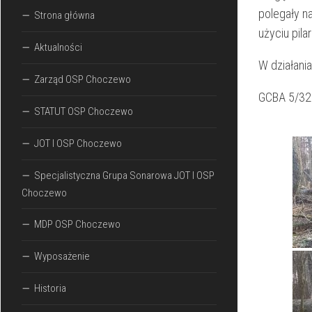
polegały n
Strona główna
użyciu pila
Aktualności
W działania
Zarząd OSP Choczewo
GCBA 5/32
STATUT OSP Choczewo
JOT I OSP Choczewo
Specjalistyczna Grupa Sonarowa JOT I OSP
Choczewo
MDP OSP Choczewo
Wyposażenie
Historia