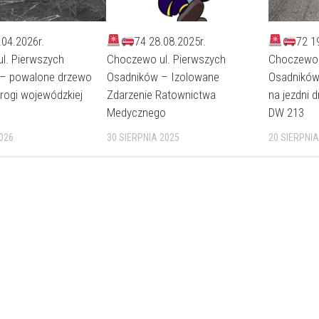
.04.2026r.
74 28.08.2025r.
72 1
l. Pierwszych
Choczewo ul. Pierwszych
Choczewo 
– powalone drzewo
Osadników – Izolowane
Osadników
drogi wojewódzkiej
Zdarzenie Ratownictwa
na jezdni 
Medycznego
DW 213
026
30 SIERPNIA 2025
20 SIERPNIA