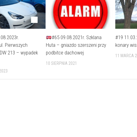
.08.2023r.
#65 09.08.2021r. Szklana
#19 11.03.
l. Pierwszych
Huta – gniazdo szerszeni przy
konary wis
 DW 213 – wypadek
podbitce dachowej
11 MARCA 2
10 SIERPNIA 2021
2023