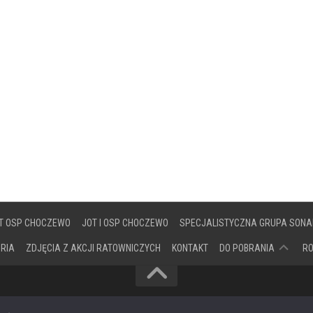
T OSP CHOCZEWO
JOT I OSP CHOCZEWO
SPECJALISTYCZNA GRUPA SONA
DOKUMENTY
ORIA
ZDJĘCIA Z AKCJI RATOWNICZYCH
KONTAKT
DO POBRANIA
R