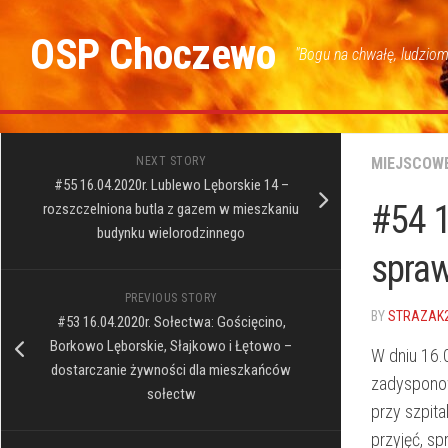
Skip
to
OSP Choczewo
"Bogu na chwałę, ludziom
content
NEXT STORY
MIEJSCOW
#55 16.04.2020r. Lublewo Lęborskie 14 –
#54 1
rozszczelniona butla z gazem w mieszkaniu
budynku wielorodzinnego
spra
PREVIOUS STORY
BY
STRAZAK
#53 16.04.2020r. Sołectwa: Gościęcino,
Borkowo Lęborskie, Słajkowo i Łętowo –
W dniu 16.
dostarczanie żywności dla mieszkańców
zadysponow
sołectw
przy szpit
przyjęć, s