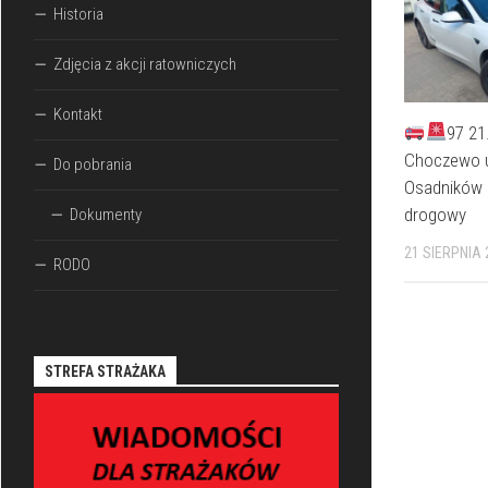
Historia
Zdjęcia z akcji ratowniczych
Kontakt
97 21
Choczewo u
Do pobrania
Osadników
drogowy
Dokumenty
21 SIERPNIA 
RODO
STREFA STRAŻAKA