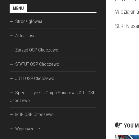
MENU
W działania
Strona główna
SLRr Nissa
Aktualności
Zarząd OSP Choczewo
STATUT OSP Choczewo
JOT I OSP Choczewo
Specjalistyczna Grupa Sonarowa JOT I OSP
Choczewo
MDP OSP Choczewo
YOU M
Wyposażenie