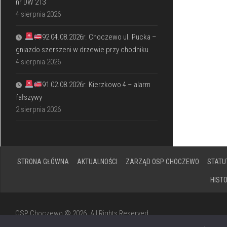
nr DW 213
4 sierpnia 2026
92 04.08.2026r. Choczewo ul. Pucka –
gniazdo szerszeni w drzewie przy chodniku
4 sierpnia 2026
91 02.08.2026r. Kierzkowo 4 – alarm
fałszywy
2 sierpnia 2026
STRONA GŁÓWNA
AKTUALNOŚCI
ZARZĄD OSP CHOCZEWO
STATU
HIST
OSP Choczewo © 2026. All Rights Reserved.
Powered by
WordPress
. Theme by
Alx
.