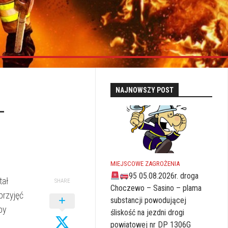
NAJNOWSZY POST
–
MIEJSCOWE ZAGROŻENIA
95 05.08.2026r. droga
tał
SHARE
Choczewo – Sasino – plama
przyjęć
substancji powodującej
by
śliskość na jezdni drogi
powiatowej nr DP 1306G