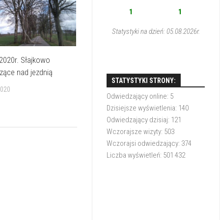
1
1
Statystyki na dzień: 05.08.2026r.
2020r. Słajkowo
zące nad jezdnią
STATYSTYKI STRONY:
020
Odwiedzający online:
5
Dzisiejsze wyświetlenia:
140
Odwiedzający dzisiaj:
121
Wczorajsze wizyty:
503
Wczorajsi odwiedzający:
374
Liczba wyświetleń:
501 432