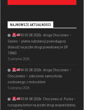
NAJNOWSZE AKTUALNOŚCI
95 05.08.2026r. droga Choczewo –
Sasino – plama substancji powodującej
śliskość na jezdni drogi powiatowej nr DP
1306G
5 sierpnia 2026
94 05.08.2026r. droga Choczewo –
Choczewko – zderzenie samochodu
osobowego z motocklem
5 sierpnia 2026
93 04.08.2026r. Choczewo ul. Pucka –
rozsypany beton na jezdni drogi wojewódzkiej