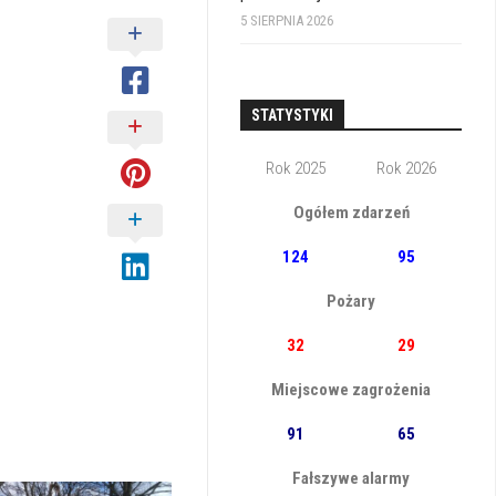
5 SIERPNIA 2026
STATYSTYKI
Rok 2025
Rok 2026
Ogółem zdarzeń
124
95
Pożary
32
29
Miejscowe zagrożenia
91
65
Fałszywe alarmy