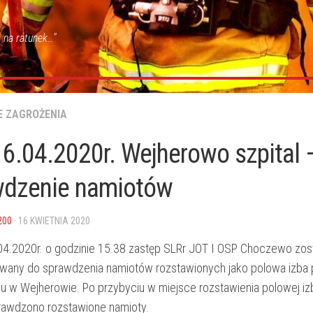
 na ratunek…"
E ZAGROŻENIA
6.04.2020r. Wejherowo szpital 
wdzenie namiotów
200
· 16 KWIETNIA 2020
04.2020r. o godzinie 15.38 zastęp SLRr JOT I OSP Choczewo zos
any do sprawdzenia namiotów rozstawionych jako polowa izba 
alu w Wejherowie. Po przybyciu w miejsce rozstawienia polowej iz
prawdzono rozstawione namioty.